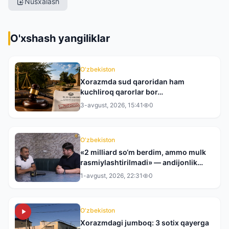
Nusxalash
O'xshash yangiliklar
O'zbekiston
Xorazmda sud qaroridan ham
kuchliroq qarorlar bor…
3-avgust, 2026, 15:41
0
O'zbekiston
«2 milliard so‘m berdim, ammo mulk
rasmiylashtirilmadi» — andijonlik
tadbirkor tergovdan norozi
1-avgust, 2026, 22:31
0
O'zbekiston
Xorazmdagi jumboq: 3 sotix qayerga