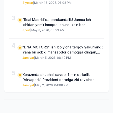
Siyosat
|
March 13, 2026, 05:08 PM
3
“Real Madrid”da parokandalik! Jamoa ich-
ichidan yemirilmoqda, chunki xoin bor...
Sport
|
May 8, 2026, 03:53 AM
4
“DNA MOTORS” ishi boʻyicha tergov yakunlandi:
Yana bir sobiq mansabdor qamoqqa olingan,
Saidnazirxanovaning “zami” gʻoyib boʻlgan
Jamiyat
|
March 5, 2026, 08:49 PM
5
Xorazmda shubhali savdo: 1 mln dollarlik
“Akvapark” Prezident qaroriga zid ravishda
sotilgani maʼlum boʻldi
Jamiyat
|
May 2, 2026, 04:08 PM