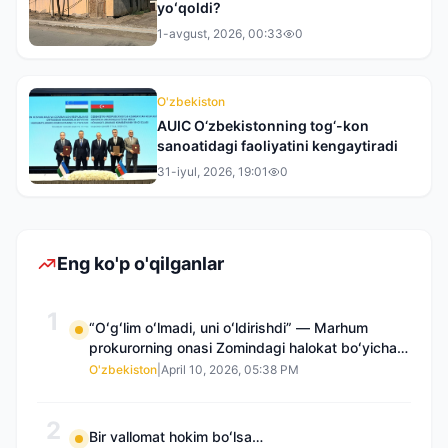
yoʻqoldi?
1-avgust, 2026, 00:33
0
O'zbekiston
AUIC O‘zbekistonning tog‘-kon
sanoatidagi faoliyatini kengaytiradi
31-iyul, 2026, 19:01
0
Eng ko'p o'qilganlar
1
“Oʻgʻlim oʻlmadi, uni oʻldirishdi” — Marhum
prokurorning onasi Zomindagi halokat boʻyicha
qayta tergov talab qilmoqda
O'zbekiston
|
April 10, 2026, 05:38 PM
2
Bir vallomat hokim boʻlsa…