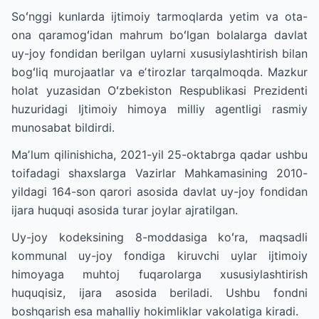
Soʻnggi kunlarda ijtimoiy tarmoqlarda yetim va ota-
ona qaramogʻidan mahrum boʻlgan bolalarga davlat
uy-joy fondidan berilgan uylarni xususiylashtirish bilan
bogʻliq murojaatlar va eʼtirozlar tarqalmoqda. Mazkur
holat yuzasidan Oʻzbekiston Respublikasi Prezidenti
huzuridagi Ijtimoiy himoya milliy agentligi rasmiy
munosabat bildirdi.
Maʼlum qilinishicha, 2021-yil 25-oktabrga qadar ushbu
toifadagi shaxslarga Vazirlar Mahkamasining 2010-
yildagi 164-son qarori asosida davlat uy-joy fondidan
ijara huquqi asosida turar joylar ajratilgan.
Uy-joy kodeksining 8-moddasiga koʻra, maqsadli
kommunal uy-joy fondiga kiruvchi uylar ijtimoiy
himoyaga muhtoj fuqarolarga xususiylashtirish
huquqisiz, ijara asosida beriladi. Ushbu fondni
boshqarish esa mahalliy hokimliklar vakolatiga kiradi.