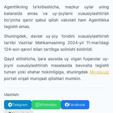
Agentlikning taʼkidlashicha, mazkur uylar uning
balansida emas va uy-joylarni xususiylashtirish
boʻyicha qaror qabul qilish vakolati ham Agentlikka
tegishli emas.
Shuningdek, davlat uy-joy fondini xususiylashtirish
tartibi Vazirlar Mahkamasining 2024-yil 11-martdagi
124-son qarori bilan tartibga solinishi bildirildi.
Qayd etilishicha, ijara asosida uy olgan fuqarolar uy-
joyni xususiylashtirish masalasida bevosita tegishli
tuman yoki shahar hokimligiga, shuningdek
My.gov.uz
portali orqali murojaat qilishlari mumkin.
Ulashish
:
Telegram
WhatsApp
Facebook