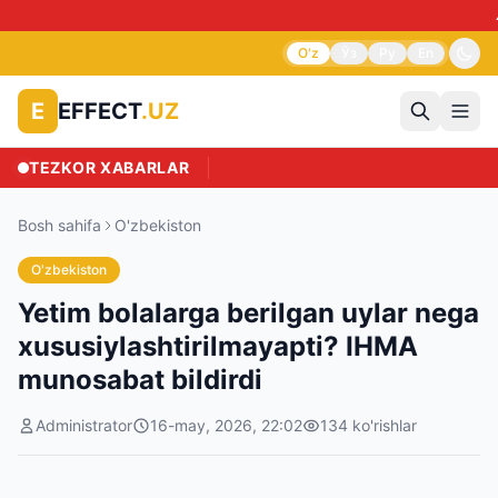
⚠️
O'z
Ўз
Ру
En
EFFECT
.UZ
E
TEZKOR XABARLAR
Bosh sahifa
O'zbekiston
O'zbekiston
Yetim bolalarga berilgan uylar nega
xususiylashtirilmayapti? IHMA
munosabat bildirdi
Administrator
16-may, 2026, 22:02
134
ko'rishlar