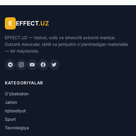
E
EFFECT
.UZ
EFFECT.UZ — tezkor, xolis va ishonchli axborot manbai.
Dolzarb mavzular, tahlil va jamiyatni oʻylantiradigan materiallar
— bir maydonda.
KATEGORIYALAR
O'zbekiston
Jahon
Iqtisodiyot
Sport
Texnologiya