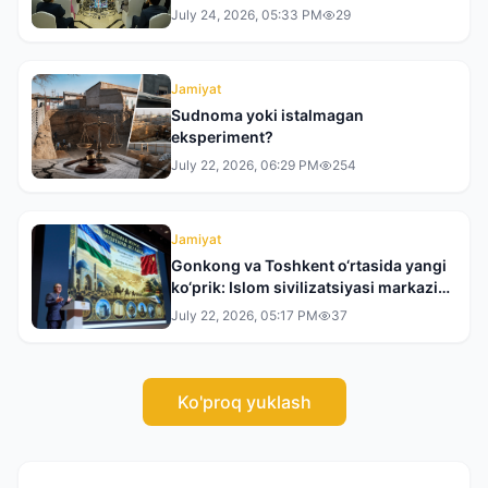
muzeylarining yangi hamkorlik
July 24, 2026, 05:33 PM
29
dasturi taqdim etildi
Jamiyat
Sudnoma yoki istalmagan
eksperiment?
July 22, 2026, 06:29 PM
254
Jamiyat
Gonkong va Toshkent o‘rtasida yangi
ko‘prik: Islom sivilizatsiyasi markazi
XXRda taqdim etildi
July 22, 2026, 05:17 PM
37
Ko'proq yuklash