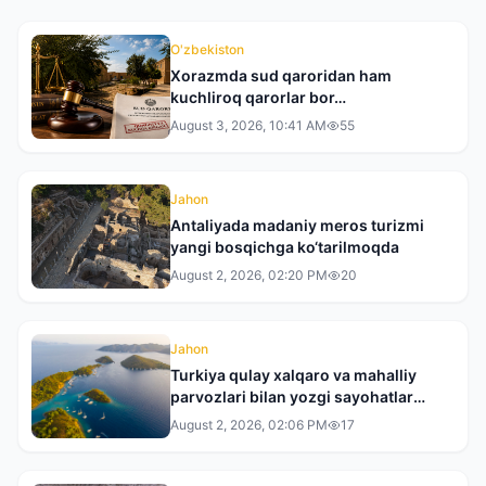
O'zbekiston
Xorazmda sud qaroridan ham
kuchliroq qarorlar bor…
August 3, 2026, 10:41 AM
55
Jahon
Antaliyada madaniy meros turizmi
yangi bosqichga ko‘tarilmoqda
August 2, 2026, 02:20 PM
20
Jahon
Turkiya qulay xalqaro va mahalliy
parvozlari bilan yozgi sayohatlar
uchun yetakchi yo‘nalishga
August 2, 2026, 02:06 PM
17
aylanmoqda