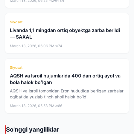
March 13, 2026, 06:25 PM
134
Siyosat
Livanda 1,1 mingdan ortiq obyektga zarba berildi
— SAXAL
March 13, 2026, 06:06 PM
74
Siyosat
AQSH va Isroil hujumlarida 400 dan ortiq ayol va
bola halok boʻlgan
AQSH va Isroil tomonidan Eron hududiga berilgan zarbalar
oqibatida yuzlab tinch aholi halok boʻldi.
March 13, 2026, 05:53 PM
86
So'nggi yangiliklar