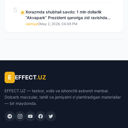
5
Xorazmda shubhali savdo: 1 mln dollarlik
“Akvapark” Prezident qaroriga zid ravishda
sotilgani maʼlum boʻldi
Jamiyat
|
May 2, 2026, 04:08 PM
E
EFFECT
.UZ
EFFECT.UZ — tezkor, xolis va ishonchli axborot manbai.
Dolzarb mavzular, tahlil va jamiyatni oʻylantiradigan materiallar
— bir maydonda.