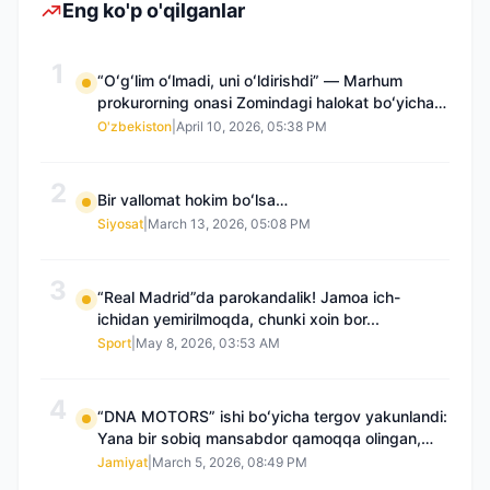
Eng ko'p o'qilganlar
1
“Oʻgʻlim oʻlmadi, uni oʻldirishdi” — Marhum
prokurorning onasi Zomindagi halokat boʻyicha
qayta tergov talab qilmoqda
O'zbekiston
|
April 10, 2026, 05:38 PM
2
Bir vallomat hokim boʻlsa…
Siyosat
|
March 13, 2026, 05:08 PM
3
“Real Madrid”da parokandalik! Jamoa ich-
ichidan yemirilmoqda, chunki xoin bor...
Sport
|
May 8, 2026, 03:53 AM
4
“DNA MOTORS” ishi boʻyicha tergov yakunlandi:
Yana bir sobiq mansabdor qamoqqa olingan,
Saidnazirxanovaning “zami” gʻoyib boʻlgan
Jamiyat
|
March 5, 2026, 08:49 PM