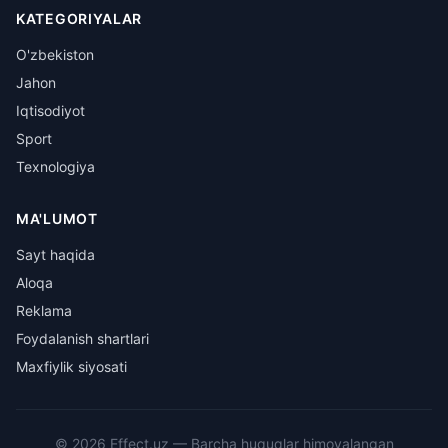
KATEGORIYALAR
O'zbekiston
Jahon
Iqtisodiyot
Sport
Texnologiya
MA'LUMOT
Sayt haqida
Aloqa
Reklama
Foydalanish shartlari
Maxfiylik siyosati
©
2026
Effect.uz —
Barcha huquqlar himoyalangan