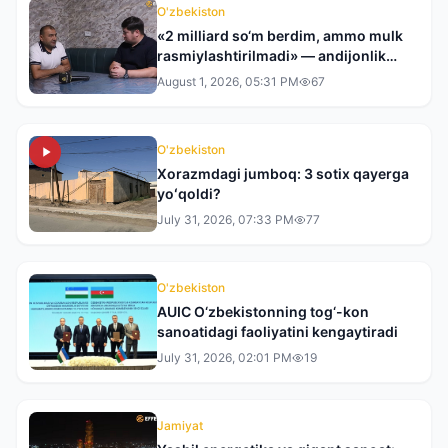
O'zbekiston
«2 milliard so‘m berdim, ammo mulk
rasmiylashtirilmadi» — andijonlik
tadbirkor tergovdan norozi
August 1, 2026, 05:31 PM
67
O'zbekiston
Xorazmdagi jumboq: 3 sotix qayerga
yoʻqoldi?
July 31, 2026, 07:33 PM
77
O'zbekiston
AUIC O‘zbekistonning tog‘-kon
sanoatidagi faoliyatini kengaytiradi
July 31, 2026, 02:01 PM
19
Jamiyat