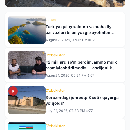
Jahon
Turkiya qulay xalqaro va mahalliy
parvozlari bilan yozgi sayohatlar
uchun yetakchi yo‘nalishga
August 2, 2026, 02:06 PM
17
aylanmoqda
O'zbekiston
«2 milliard so‘m berdim, ammo mulk
rasmiylashtirilmadi» — andijonlik
tadbirkor tergovdan norozi
August 1, 2026, 05:31 PM
67
O'zbekiston
Xorazmdagi jumboq: 3 sotix qayerga
yoʻqoldi?
July 31, 2026, 07:33 PM
77
O'zbekiston