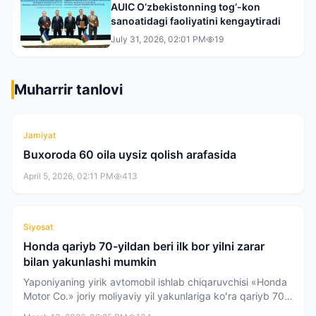
AUIC O‘zbekistonning tog‘-kon
sanoatidagi faoliyatini kengaytiradi
July 31, 2026, 02:01 PM
19
Muharrir tanlovi
Jamiyat
Buxoroda 60 oila uysiz qolish arafasida
April 5, 2026, 02:11 PM
413
Siyosat
Honda qariyb 70-yildan beri ilk bor yilni zarar
bilan yakunlashi mumkin
Yaponiyaning yirik avtomobil ishlab chiqaruvchisi «Honda
Motor Co.» joriy moliyaviy yil yakunlariga koʻra qariyb 70-
yil ichida ilk bor zarar bilan yilni yakunlashi mumkin.