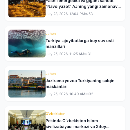
Yashil energetika va gigant sanoat:
"Navoiyazot" AJning yangi zamonaviy
qiyofasiga bir nazar
July 28, 2026, 12:04 PM
53
Jahon
Turkiya: ajoyibotlarga boy suv osti
manzillari
July 25, 2026, 11:25 AM
31
Jahon
Jazirama yozda Turkiyaning salqin
maskanlari
July 25, 2026, 10:40 AM
32
O'zbekiston
Pekinda O‘zbekiston Islom
sivilizatsiyasi markazi va Xitoy