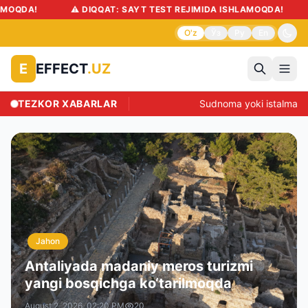
QDA!
⚠️ DIQQAT: SAYT TEST REJIMIDA ISHLAMOQDA!
O'z
Ўз
Ру
En
EFFECT
.UZ
E
TEZKOR XABARLAR
Sudnoma yoki istalmagan
Jahon
Antaliyada madaniy meros turizmi
yangi bosqichga ko‘tarilmoqda
August 2, 2026, 02:20 PM
20