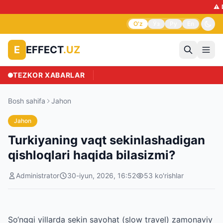
⚠️ DIQQAT: 
O'z
Ўз
Ру
En
EFFECT
.UZ
E
TEZKOR XABARLAR
Bosh sahifa
Jahon
Jahon
Turkiyaning vaqt sekinlashadigan
qishloqlari haqida bilasizmi?
Administrator
30-iyun, 2026, 16:52
53
ko'rishlar
So‘nggi yillarda sekin sayohat (slow travel) zamonaviy