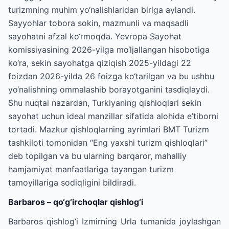
turizmning muhim yo‘nalishlaridan biriga aylandi.
Sayyohlar tobora sokin, mazmunli va maqsadli
sayohatni afzal ko‘rmoqda. Yevropa Sayohat
komissiyasining 2026-yilga mo‘ljallangan hisobotiga
ko‘ra, sekin sayohatga qiziqish 2025-yildagi 22
foizdan 2026-yilda 26 foizga ko‘tarilgan va bu ushbu
yo‘nalishning ommalashib borayotganini tasdiqlaydi.
Shu nuqtai nazardan, Turkiyaning qishloqlari sekin
sayohat uchun ideal manzillar sifatida alohida e’tiborni
tortadi. Mazkur qishloqlarning ayrimlari BMT Turizm
tashkiloti tomonidan “Eng yaxshi turizm qishloqlari”
deb topilgan va bu ularning barqaror, mahalliy
hamjamiyat manfaatlariga tayangan turizm
tamoyillariga sodiqligini bildiradi.
Barbaros – qo‘g‘irchoqlar qishlog‘i
Barbaros qishlog‘i Izmirning Urla tumanida joylashgan