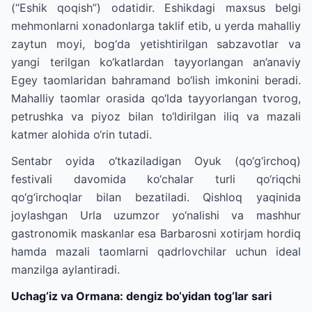
(“Eshik qoqish”) odatidir. Eshikdagi maxsus belgi
mehmonlarni xonadonlarga taklif etib, u yerda mahalliy
zaytun moyi, bog‘da yetishtirilgan sabzavotlar va
yangi terilgan ko‘katlardan tayyorlangan an’anaviy
Egey taomlaridan bahramand bo‘lish imkonini beradi.
Mahalliy taomlar orasida qo‘lda tayyorlangan tvorog,
petrushka va piyoz bilan to‘ldirilgan iliq va mazali
katmer alohida o‘rin tutadi.
Sentabr oyida o‘tkaziladigan Oyuk (qo‘g‘irchoq)
festivali davomida ko‘chalar turli qo‘riqchi
qo‘g‘irchoqlar bilan bezatiladi. Qishloq yaqinida
joylashgan Urla uzumzor yo‘nalishi va mashhur
gastronomik maskanlar esa Barbarosni xotirjam hordiq
hamda mazali taomlarni qadrlovchilar uchun ideal
manzilga aylantiradi.
Uchag‘iz va Ormana: dengiz bo‘yidan tog‘lar sari