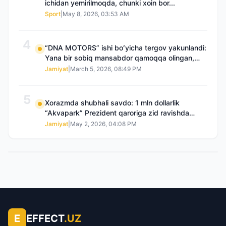
ichidan yemirilmoqda, chunki xoin bor...
Sport
|
May 8, 2026, 03:53 AM
4
“DNA MOTORS” ishi boʻyicha tergov yakunlandi:
Yana bir sobiq mansabdor qamoqqa olingan,
Saidnazirxanovaning “zami” gʻoyib boʻlgan
Jamiyat
|
March 5, 2026, 08:49 PM
5
Xorazmda shubhali savdo: 1 mln dollarlik
“Akvapark” Prezident qaroriga zid ravishda
sotilgani maʼlum boʻldi
Jamiyat
|
May 2, 2026, 04:08 PM
E
EFFECT
.UZ