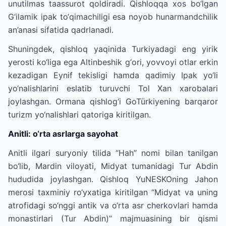
unutilmas taassurot qoldiradi. Qishloqqa xos bo‘lgan
G‘ilamik ipak to‘qimachiligi esa noyob hunarmandchilik
an’anasi sifatida qadrlanadi.
Shuningdek, qishloq yaqinida Turkiyadagi eng yirik
yerosti ko‘liga ega Altinbeshik g‘ori, yovvoyi otlar erkin
kezadigan Eynif tekisligi hamda qadimiy Ipak yo‘li
yo‘nalishlarini eslatib turuvchi Tol Xan xarobalari
joylashgan. Ormana qishlog‘i GoTürkiyening barqaror
turizm yo‘nalishlari qatoriga kiritilgan.
Anitli: o‘rta asrlarga sayohat
Anitli ilgari suryoniy tilida “Hah” nomi bilan tanilgan
bo‘lib, Mardin viloyati, Midyat tumanidagi Tur Abdin
hududida joylashgan. Qishloq YuNESKOning Jahon
merosi taxminiy ro‘yxatiga kiritilgan “Midyat va uning
atrofidagi so‘nggi antik va o‘rta asr cherkovlari hamda
monastirlari (Tur Abdin)” majmuasining bir qismi