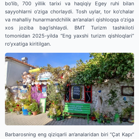
bo‘lib, 700 yillik tarixi va haqiqiy Egey ruhi bilan
sayyohlarni o‘ziga chorlaydi. Tosh uylar, tor ko‘chalar
va mahalliy hunarmandchilik an’analari qishloqqa o‘ziga
xos joziba bag‘ishlaydi. BMT Turizm tashkiloti
tomonidan 2025-yilda “Eng yaxshi turizm qishloqlari”
ro‘yxatiga kiritilgan.
Barbarosning eng qiziqarli an’analaridan biri “Çat Kapı”