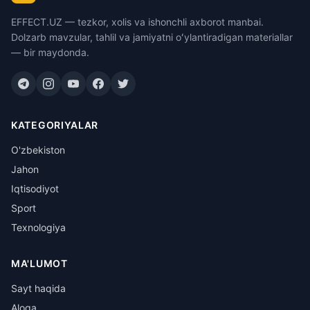
EFFECT.UZ — tezkor, xolis va ishonchli axborot manbai.
Dolzarb mavzular, tahlil va jamiyatni oʻylantiradigan materiallar
— bir maydonda.
KATEGORIYALAR
O'zbekiston
Jahon
Iqtisodiyot
Sport
Texnologiya
MA'LUMOT
Sayt haqida
Aloqa