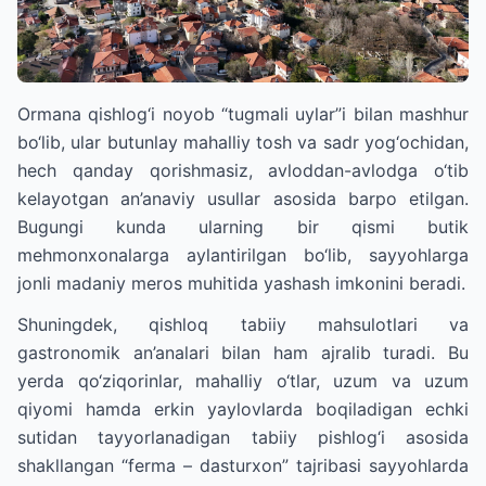
Ormana qishlog‘i noyob “tugmali uylar”i bilan mashhur
bo‘lib, ular butunlay mahalliy tosh va sadr yog‘ochidan,
hech qanday qorishmasiz, avloddan-avlodga o‘tib
kelayotgan an’anaviy usullar asosida barpo etilgan.
Bugungi kunda ularning bir qismi butik
mehmonxonalarga aylantirilgan bo‘lib, sayyohlarga
jonli madaniy meros muhitida yashash imkonini beradi.
Shuningdek, qishloq tabiiy mahsulotlari va
gastronomik an’analari bilan ham ajralib turadi. Bu
yerda qo‘ziqorinlar, mahalliy o‘tlar, uzum va uzum
qiyomi hamda erkin yaylovlarda boqiladigan echki
sutidan tayyorlanadigan tabiiy pishlog‘i asosida
shakllangan “ferma – dasturxon” tajribasi sayyohlarda