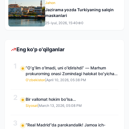
Jahon
Jazirama yozda Turkiyaning salqin
maskanlari
25-iyul, 2026, 15:40
0
Eng ko'p o'qilganlar
1
“Oʻgʻlim oʻlmadi, uni oʻldirishdi” — Marhum
prokurorning onasi Zomindagi halokat boʻyicha
qayta tergov talab qilmoqda
O'zbekiston
|
April 10, 2026, 05:38 PM
2
Bir vallomat hokim boʻlsa…
Siyosat
|
March 13, 2026, 05:08 PM
3
“Real Madrid”da parokandalik! Jamoa ich-