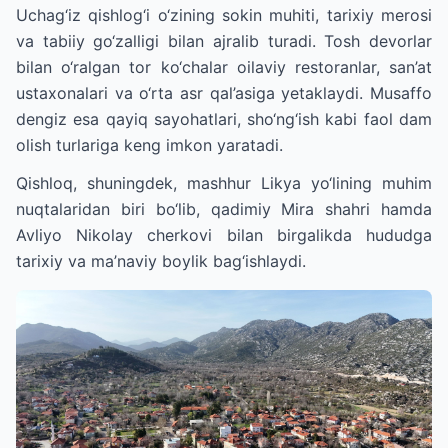
Uchag‘iz qishlog‘i o‘zining sokin muhiti, tarixiy merosi
va tabiiy go‘zalligi bilan ajralib turadi. Tosh devorlar
bilan o‘ralgan tor ko‘chalar oilaviy restoranlar, san’at
ustaxonalari va o‘rta asr qal’asiga yetaklaydi. Musaffo
dengiz esa qayiq sayohatlari, sho‘ng‘ish kabi faol dam
olish turlariga keng imkon yaratadi.
Qishloq, shuningdek, mashhur Likya yo‘lining muhim
nuqtalaridan biri bo‘lib, qadimiy Mira shahri hamda
Avliyo Nikolay cherkovi bilan birgalikda hududga
tarixiy va ma’naviy boylik bag‘ishlaydi.