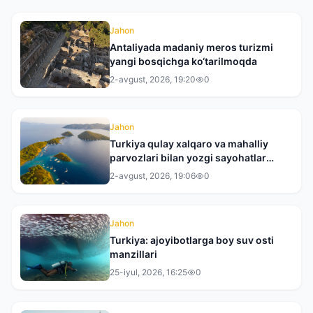
Jahon
Antaliyada madaniy meros turizmi
yangi bosqichga ko‘tarilmoqda
2-avgust, 2026, 19:20
0
Jahon
Turkiya qulay xalqaro va mahalliy
parvozlari bilan yozgi sayohatlar
uchun yetakchi yo‘nalishga
2-avgust, 2026, 19:06
0
aylanmoqda
Jahon
Turkiya: ajoyibotlarga boy suv osti
manzillari
25-iyul, 2026, 16:25
0