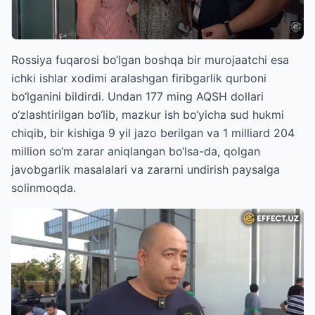
Rossiya fuqarosi bo‘lgan boshqa bir murojaatchi esa
ichki ishlar xodimi aralashgan firibgarlik qurboni
bo‘lganini bildirdi. Undan 177 ming AQSH dollari
o‘zlashtirilgan bo‘lib, mazkur ish bo‘yicha sud hukmi
chiqib, bir kishiga 9 yil jazo berilgan va 1 milliard 204
million so‘m zarar aniqlangan bo‘lsa-da, qolgan
javobgarlik masalalari va zararni undirish paysalga
solinmoqda.