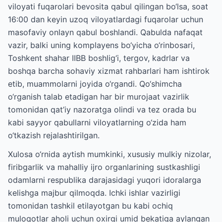
viloyati fuqarolari bevosita qabul qilingan bo‘lsa, soat
16:00 dan keyin uzoq viloyatlardagi fuqarolar uchun
masofaviy onlayn qabul boshlandi. Qabulda nafaqat
vazir, balki uning komplayens bo‘yicha o‘rinbosari,
Toshkent shahar IIBB boshlig‘i, tergov, kadrlar va
boshqa barcha sohaviy xizmat rahbarlari ham ishtirok
etib, muammolarni joyida o‘rgandi. Qo‘shimcha
o‘rganish talab etadigan har bir murojaat vazirlik
tomonidan qat’iy nazoratga olindi va tez orada bu
kabi sayyor qabullarni viloyatlarning o‘zida ham
o‘tkazish rejalashtirilgan.
Xulosa o‘rnida aytish mumkinki, xususiy mulkiy nizolar,
firibgarlik va mahalliy ijro organlarining sustkashligi
odamlarni respublika darajasidagi yuqori idoralarga
kelishga majbur qilmoqda. Ichki ishlar vazirligi
tomonidan tashkil etilayotgan bu kabi ochiq
muloqotlar aholi uchun oxirgi umid bekatiga aylangan