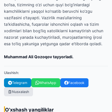
bo‘lsa, tizimning o‘zi uchun quyi bo‘g‘inlardagi
kamchiliklarni yaqqol ko‘rsatib beruvchi ko‘zgu
vazifasini o‘tayapti. Vazirlik mas’ullarining
ta’kidlashicha, fuqarolar ishonchini oqlash va tizim
xodimlari bilan bog‘liq xatoliklarni kamaytirish uchun
nazorat yanada kuchaytiriladi, murojaatlarning ijrosi
esa to‘liq yakuniga yetgunga qadar e’tiborda qoladi.
Muhammad Ali Qozoqov tayyorladi.
Ulashish
:
Telegram
WhatsApp
Facebook
Nusxalash
O'xshash yangiliklar