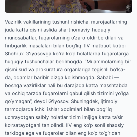
Vazirlik vakillarining tushuntirishicha, murojaatlarning
juda katta qismi aslida shartnomaviy-huquqiy
munosabatlar, fuqarolarning o‘zaro oldi-berdilari va
firibgarlik masalalari bilan bog‘liq. IIV matbuot kotibi
Shohrux Gʻiyosovga koʻra ko‘p holatlarda fuqarolarga
huquqiy tushunchalar berilmoqda. “Muammolarning bir
qismi sud va prokuratura organlariga tegishli bo‘lsa-
da, odamlar baribir bizga kelishmoqda. Sababi —
boshqa vazirliklar hali bu darajada katta masshtabda
va ochiq tarzda fuqarolarni qabul qilish tizimini yo‘lga
qo‘ymagan”, deydi Gʻiyosov. Shuningdek, ijtimoiy
tarmoqlarda ichki ishlar xodimlari bilan bog‘liq
uchrayotgan salbiy holatlar tizim imijiga katta ta’sir
ko‘rsatayotgani tan olindi. IIV eng ko‘p sonli shaxsiy
tarkibga ega va fuqarolar bilan eng ko‘p to‘g‘ridan