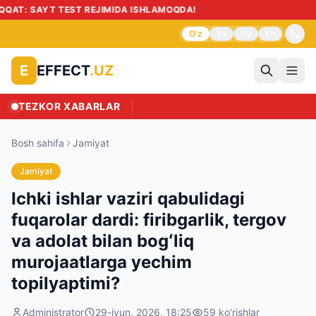
⚠️ 
O'z
Ўз
Ру
En
EFFECT
.UZ
E
TEZKOR XABARLAR
Bosh sahifa
Jamiyat
Jamiyat
Ichki ishlar vaziri qabulidagi
fuqarolar dardi: firibgarlik, tergov
va adolat bilan bogʻliq
murojaatlarga yechim
topilyaptimi?
Administrator
29-iyun, 2026, 18:25
59
ko'rishlar