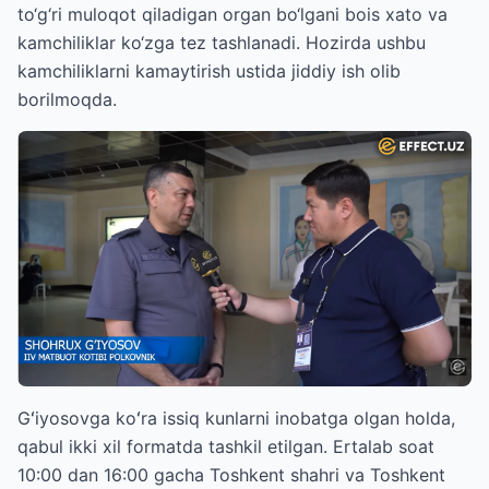
to‘g‘ri muloqot qiladigan organ bo‘lgani bois xato va
kamchiliklar ko‘zga tez tashlanadi. Hozirda ushbu
kamchiliklarni kamaytirish ustida jiddiy ish olib
borilmoqda.
Gʻiyosovga koʻra issiq kunlarni inobatga olgan holda,
qabul ikki xil formatda tashkil etilgan. Ertalab soat
10:00 dan 16:00 gacha Toshkent shahri va Toshkent