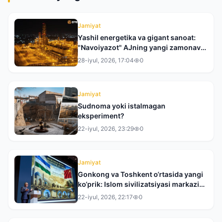
Jamiyat
Yashil energetika va gigant sanoat:
"Navoiyazot" AJning yangi zamonaviy
qiyofasiga bir nazar
28-iyul, 2026, 17:04
0
Jamiyat
Sudnoma yoki istalmagan
eksperiment?
22-iyul, 2026, 23:29
0
Jamiyat
Gonkong va Toshkent o‘rtasida yangi
ko‘prik: Islom sivilizatsiyasi markazi
XXRda taqdim etildi
22-iyul, 2026, 22:17
0