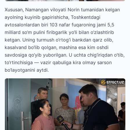
Xususan, Namangan viloyati Norin tumanidan kelgan
ayolning kuyinib gapirishicha, Toshkentdagi
avtosalonlardan biri 103 nafar fuqaroning jami 5,5
milliard so‘m pulini firibgarlik yo‘li bilan o‘zlashtirib
ketgan. Uning turmush o‘rtog‘i bankdan qarz olib,
kasalvand bo‘lib qolgan, mashina esa kim oshdi
savdosiga qo‘yib yuborilgan. U uchta chig‘iriqdan o‘tib,
to‘rtinchisiga — vazir qabuliga kira olmay sarson
bo‘layotganini aytdi.