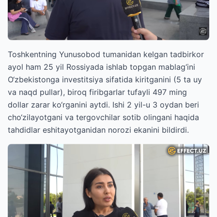
Toshkentning Yunusobod tumanidan kelgan tadbirkor
ayol ham 25 yil Rossiyada ishlab topgan mablag‘ini
O‘zbekistonga investitsiya sifatida kiritganini (5 ta uy
va naqd pullar), biroq firibgarlar tufayli 497 ming
dollar zarar ko‘rganini aytdi. Ishi 2 yil-u 3 oydan beri
cho‘zilayotgani va tergovchilar sotib olingani haqida
tahdidlar eshitayotganidan norozi ekanini bildirdi.