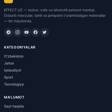
EFFECT.UZ — tezkor, xolis va ishonchli axborot manbai.
Dolzarb mavzular, tahlil va jamiyatni oʻylantiradigan materiallar
— bir maydonda.
KATEGORIYALAR
O'zbekiston
Jahon
Iqtisodiyot
Sport
Texnologiya
MA'LUMOT
Sayt haqida