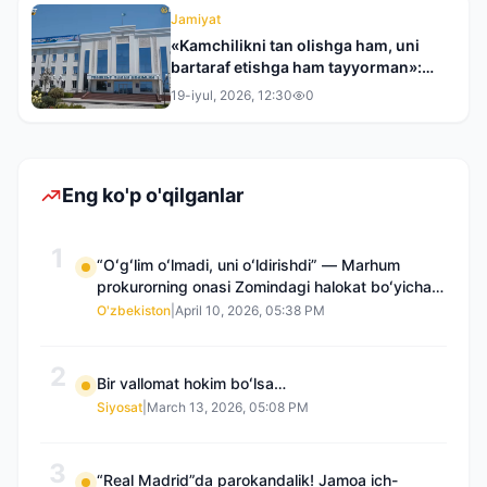
Jamiyat
«Kamchilikni tan olishga ham, uni
bartaraf etishga ham tayyorman»:
Toshkent tumani hokimi bilan bir
19-iyul, 2026, 12:30
0
kunlik reyd
Eng ko'p o'qilganlar
1
“Oʻgʻlim oʻlmadi, uni oʻldirishdi” — Marhum
prokurorning onasi Zomindagi halokat boʻyicha
qayta tergov talab qilmoqda
O'zbekiston
|
April 10, 2026, 05:38 PM
2
Bir vallomat hokim boʻlsa…
Siyosat
|
March 13, 2026, 05:08 PM
3
“Real Madrid”da parokandalik! Jamoa ich-