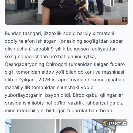
Bundan tashqari, jizzaxlik sobiq harbiy xizmatchi
oddiy telefon ishlatgani (onasining sog‘lig‘idan xabar
olish uchun) sababli 9 yillik benuqson faoliyatidan
so‘ng nohaq ishdan bo‘shatilganini aytsa,
Qashqadaryoning Chiroqchi tumanidan kelgan fuqaro
o‘g‘li tomonidan aldov yo‘li bilan do‘koni va mashinasi
olib qo‘yilgani, 2026 yil aprel oyidan beri murojaatlari
mahalliy IIB tomonidan shunchaki yopib
yuborilayotganini bayon qildi. Biroq qabul qilinganlar
orasida ishi ijobiy hal bo‘lib, vazirlik rahbariyatiga o‘z
minnatdorchiligini bildirgan fuqarolar ham bo‘ldi.