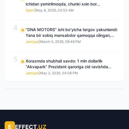
ichidan yemirilmoqda, chunki xoin bor...
Sport
|
May 8, 2026, 03:53 AM
4
“DNA MOTORS” ishi boʻyicha tergov yakunlandi:
Yana bir sobiq mansabdor qamoqqa olingan,
Saidnazirxanovaning “zami” gʻoyib boʻlgan
Jamiyat
|
March 5, 2026, 08:49 PM
5
Xorazmda shubhali savdo: 1 mln dollarlik
“Akvapark” Prezident qaroriga zid ravishda
sotilgani maʼlum boʻldi
Jamiyat
|
May 2, 2026, 04:08 PM
E
EFFECT
.UZ