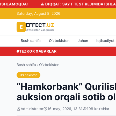
MOQDA!
⚠️ DIQQAT: SAYT TEST REJIMIDA ISHLAMOQDA
Saturday, August 8, 2026
EFFECT
.UZ
E
O'zbekiston yangiliklari
Bosh sahifa
O'zbekiston
Jahon
Iqtisodiyot
TEZKOR XABARLAR
Bosh sahifa
O'zbekiston
O'zbekiston
“Hamkorbank” Qurilish 
auksion orqali sotib ol
Administrator
16-may, 2026, 13:31
108
ko'rishlar