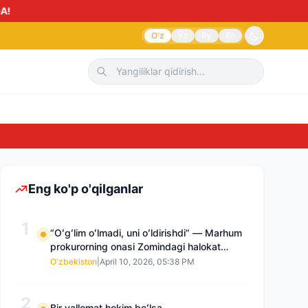
O'z
Ўз
Ру
En
Sudnoma yoki
Eng ko'p o'qilganlar
1
“Oʻgʻlim oʻlmadi, uni oʻldirishdi” — Marhum
prokurorning onasi Zomindagi halokat
boʻyicha qayta tergov talab qilmoqda
O'zbekiston
|
April 10, 2026, 05:38 PM
2
Bir vallomat hokim boʻlsa…