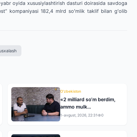
oyabr oyida xususiylashtirish dasturi doirasida savdoga
est” kompaniyasi 182,4 mlrd soʻmlik taklif bilan gʻolib
usxalash
O'zbekiston
«2 milliard so‘m berdim,
ammo mulk
rasmiylashtirilmadi» —
1-avgust, 2026, 22:31
0
andijonlik tadbirkor
tergovdan norozi