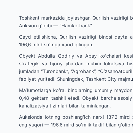
Toshkent markazida joylashgan Qurilish vazirligi 
Auksion gʻolibi — “Hamkorbank”.
Qayd etilishicha, Qurilish vazirligi binosi qayt
196,6 mlrd soʻmga xarid qilingan.
Obyekt Abdulla Qodiriy va Abay koʻchalari kesi
strategik va tijoriy jihatdan muhim lokatsiya his
jumladan “Turonbank”, “Agrobank”, “Oʻzsanoatquril
faoliyat yuritadi. Shuningdek, Tashkent City maj
Maʼlumotlarga koʻra, binolarning umumiy maydoni
0,48 gektarni tashkil etadi. Obyekt barcha asosi
kanalizatsiya tizimlari bilan taʼminlangan.
Auksionda lotning boshlangʻich narxi 187,2 mlrd
eng yuqori — 196,6 mlrd soʻmlik taklif bilan gʻolib 