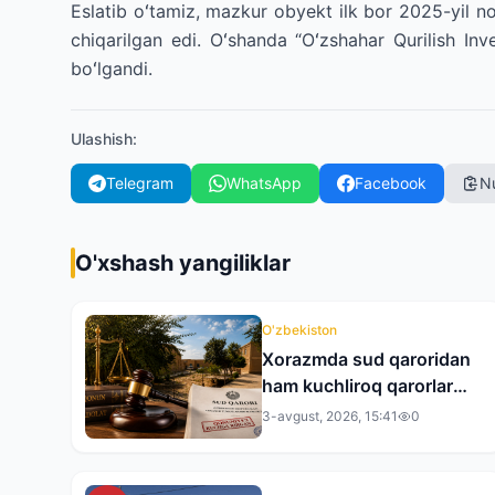
Eslatib oʻtamiz, mazkur obyekt ilk bor 2025-yil n
chiqarilgan edi. Oʻshanda “Oʻzshahar Qurilish Inv
boʻlgandi.
Ulashish
:
Telegram
WhatsApp
Facebook
N
O'xshash yangiliklar
O'zbekiston
Xorazmda sud qaroridan
ham kuchliroq qarorlar
bor…
3-avgust, 2026, 15:41
0