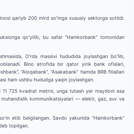
binosi qariyb 200 mlrd soʻmga xususiy sektorga sotildi.
a auksionga qoʻyilib, bu safar “Hamkorbank” tomonidan
shmasida, Oʻrda massivi hududida joylashgan boʻlib,
oblanadi. Bino atrofida bir qator yirik bank ofislari,
ishbank”, “Aloqabank”, “Asakabank” hamda BRB filiallari
muasi ham ushbu hududga yaqin joylashgan.
 11 725 kvadrat metrni, unga tutash yer maydoni esa
y muhandislik kommunikatsiyalari — elektr, gaz, suv va
 soʻm etib belgilangan. Savdo yakunida “Hamkorbank”
deb topilgan.