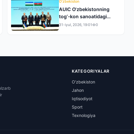
O'zbekiston
AUIC O‘zbekistonning
tog‘-kon sanoatidagi
faoliyatini kengaytiradi
31-iyul, 2026, 19:01
0
KATEGORIYALAR
O'zbekiston
olzarb
Jahon
ir
Iqtisodiyot
Sport
Texnologiya