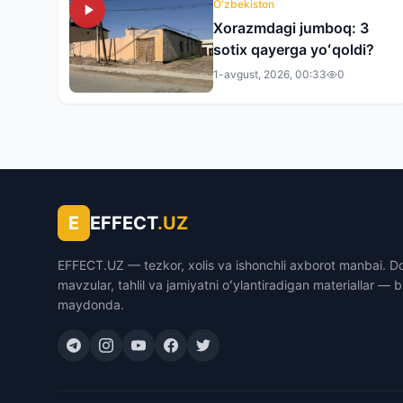
O'zbekiston
Xorazmdagi jumboq: 3
sotix qayerga yoʻqoldi?
1-avgust, 2026, 00:33
0
E
EFFECT
.UZ
EFFECT.UZ — tezkor, xolis va ishonchli axborot manbai. D
mavzular, tahlil va jamiyatni oʻylantiradigan materiallar — b
maydonda.