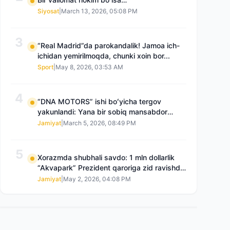
Siyosat
|
March 13, 2026, 05:08 PM
3
“Real Madrid”da parokandalik! Jamoa ich-
ichidan yemirilmoqda, chunki xoin bor...
Sport
|
May 8, 2026, 03:53 AM
4
“DNA MOTORS” ishi boʻyicha tergov
yakunlandi: Yana bir sobiq mansabdor
qamoqqa olingan, Saidnazirxanovaning
Jamiyat
|
March 5, 2026, 08:49 PM
“zami” gʻoyib boʻlgan
5
Xorazmda shubhali savdo: 1 mln dollarlik
“Akvapark” Prezident qaroriga zid ravishda
sotilgani maʼlum boʻldi
Jamiyat
|
May 2, 2026, 04:08 PM