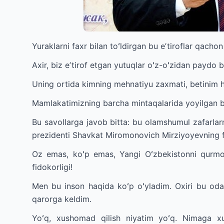
Yuraklarni faxr bilan toʻldirgan bu eʼtiroflar qachon
Axir, biz eʼtirof etgan yutuqlar oʻz-oʻzidan paydo 
Uning ortida kimning mehnatiyu zaxmati, betinim h
Mamlakatimizning barcha mintaqalarida yoyilgan bu
Bu savollarga javob bitta: bu olamshumul zafarlarni
prezidenti Shavkat Miromonovich Mirziyoyevning fi
Oz emas, koʻp emas, Yangi Oʻzbekistonni qurmoq
fidokorligi!
Men bu inson haqida koʻp oʻyladim. Oxiri bu o
qarorga keldim.
Yoʻq, xushomad qilish niyatim yoʻq. Nimaga x