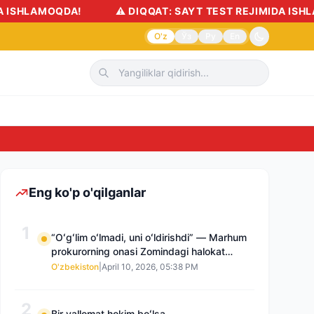
⚠️ DIQQAT: SAYT TEST REJIMIDA ISHLAMOQDA!
O'z
Ўз
Ру
En
Sudnoma yoki istal
Eng ko'p o'qilganlar
1
“Oʻgʻlim oʻlmadi, uni oʻldirishdi” — Marhum
prokurorning onasi Zomindagi halokat
boʻyicha qayta tergov talab qilmoqda
O'zbekiston
|
April 10, 2026, 05:38 PM
2
Bir vallomat hokim boʻlsa…