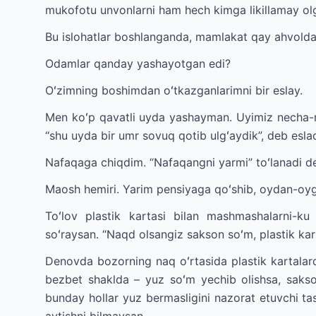
mukofotu unvonlarni ham hech kimga likillamay olg
Bu islohatlar boshlanganda, mamlakat qay ahvolda
Odamlar qanday yashayotgan edi?
Oʻzimning boshimdan oʻtkazganlarimni bir eslay.
Men koʻp qavatli uyda yashayman. Uyimiz necha-nec
“shu uyda bir umr sovuq qotib ulgʻaydik”, deb eslad
Nafaqaga chiqdim. “Nafaqangni yarmi” toʻlanadi de
Maosh hemiri. Yarim pensiyaga qoʻshib, oydan-oy
Toʻlov plastik kartasi bilan mashmashalarni-ku
soʻraysan. “Naqd olsangiz sakson soʻm, plastik karta
Denovda bozorning naq oʻrtasida plastik kartalarda
bezbet shaklda – yuz soʻm yechib olishsa, sakso
bunday hollar yuz bermasligini nazorat etuvchi ta