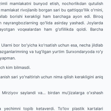
tizimli mamlakatni bunyod etish, nochorlikdan qutulish
amlakat rivojlanib borgan sari bu qattiqqoʻllik oʻrnini,
allab borishi kerakligi ham barchaga ayon edi. Biroq
nayrangbozlarning qoʻlida asirday yashadi. Joylarda
ayotgan voqealardan ham gʻofillikda qoldi. Barcha
Ularni bor boʻyicha koʻrsatish uchun esa, necha jildlab
kazganlarimning va tugʻilgan yurtim Surxondaryoda roʻy
ayapman.
ech kim bilmasdi.
nish sari yoʻnaltirish uchun nima qilish kerakligini aniq
Mirziyov saylandi va… birdan muʼjizalarga oʻxshash
a yechimni topib ketaverdi. Toʻlov plastik kartalari