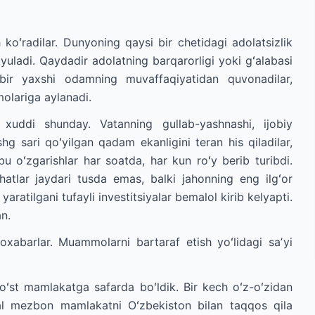
 koʻradilar. Dunyoning qaysi bir chetidagi adolatsizlik
yuladi. Qaydadir adolatning barqarorligi yoki gʻalabasi
 bir yaxshi odamning muvaffaqiyatidan quvonadilar,
lariga aylanadi.
 xuddi shunday. Vatanning gullab-yashnashi, ijobiy
shg sari qoʻyilgan qadam ekanligini teran his qiladilar,
bu oʻzgarishlar har soatda, har kun roʻy berib turibdi.
tlar jaydari tusda emas, balki jahonning eng ilgʻor
aratilgani tufayli investitsiyalar bemalol kirib kelyapti.
n.
abarlar. Muammolarni bartaraf etish yoʻlidagi saʼyi
doʻst mamlakatga safarda boʻldik. Bir kech oʻz-oʻzidan
val mezbon mamlakatni Oʻzbekiston bilan taqqos qila