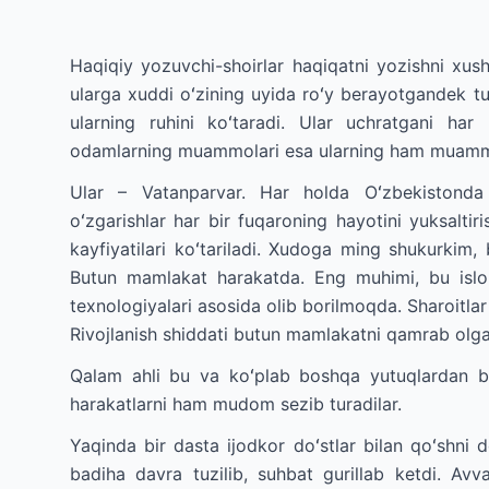
Haqiqiy yozuvchi-shoirlar haqiqatni yozishni xush
ularga xuddi oʻzining uyida roʻy berayotgandek tu
ularning ruhini koʻtaradi. Ular uchratgani har
odamlarning muammolari esa ularning ham muammo
Ular ­­­– Vatanparvar. Har holda Oʻzbekistonda
oʻzgarishlar har bir fuqaroning hayotini yuksaltiri
kayfiyatilari koʻtariladi. Xudoga ming shukurkim, 
Butun mamlakat harakatda. Eng muhimi, bu isloha
texnologiyalari asosida olib borilmoqda. Sharoitlar y
Rivojlanish shiddati butun mamlakatni qamrab olga
Qalam ahli bu va koʻplab boshqa yutuqlardan box
harakatlarni ham mudom sezib turadilar.
Yaqinda bir dasta ijodkor doʻstlar bilan qoʻshni 
badiha davra tuzilib, suhbat gurillab ketdi. Av