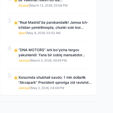
Siyosat
|
March 13, 2026, 05:08 PM
3
“Real Madrid”da parokandalik! Jamoa ich-
ichidan yemirilmoqda, chunki xoin bor...
Sport
|
May 8, 2026, 03:53 AM
4
“DNA MOTORS” ishi boʻyicha tergov
yakunlandi: Yana bir sobiq mansabdor
qamoqqa olingan, Saidnazirxanovaning
Jamiyat
|
March 5, 2026, 08:49 PM
“zami” gʻoyib boʻlgan
5
Xorazmda shubhali savdo: 1 mln dollarlik
“Akvapark” Prezident qaroriga zid ravishda
sotilgani maʼlum boʻldi
Jamiyat
|
May 2, 2026, 04:08 PM