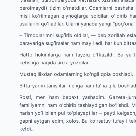
Masalan, Surxondaryoda Xavfsizlik Xizmati allaqan
berolmaydi) tizim oʻrnatdilar. Odamlarni pashsha oʻr
misli koʻrilmagan qiynoqlarga soldilar, oʻldirib
usullarini qoʻlladilar. Ularni yanada yangi “pogʻona”
– Tirnoqlarimni sugʻirib oldilar, — deb zorillab e
baravariga sugʻirsalar ham mayli edi, har kun bittasin
Hatto hokimlarga ham tayziq oʻtkazildi. Bu yurtd
ketishga haqida ariza yozdilar.
Mustaqillikdan odamlarning koʻngli qola boshladi.
Bitta-yarim tanishlar menga ham taʼna qila boshladilar
Rosti, men ham bebaxt yashadim. Gazeta-jurnal
familiyamni ham oʻchirib tashlaydigan boʻlishdi. 
harish yoʻl bilan pul toʻplayaptilar – payti kelgach,
gapni aytgan edim, xolos. Bu koʻrsatuv tufayli te
ketdi...