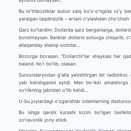
aytishni bilmaysan..
Bu loʻttibozliklar butun xalq koʻz-oʻngida roʻy 
yaralgan taqdirsizlik – ertani oʻylashdan choʻchis
Qarz koʻtardim. Dollarda qarz berganlarga, dollar
borolmaysan. Banklar dollarni sotuvga chiqarib, oʻz
allaqanday shanqi xotinlar...
Bozorga borasan. “Dollarchi”lar shaykasi har qad
baland. Koʻr boʻlib, olasan.
Surxondaryodan gʻalla yetishtirgan bir tadbirkor,
yeb ketishganini aytdi. Men bir-ikki amaldorga 
xoʻrlikning jabridan oʻlib ketdi...
U-bu joylardagi oʻzgarishlar odamlarning dasturxon
Bu ishga qarshi kurashi lozim boʻlgan tashkilo
zoʻravonlik joriy etildi.