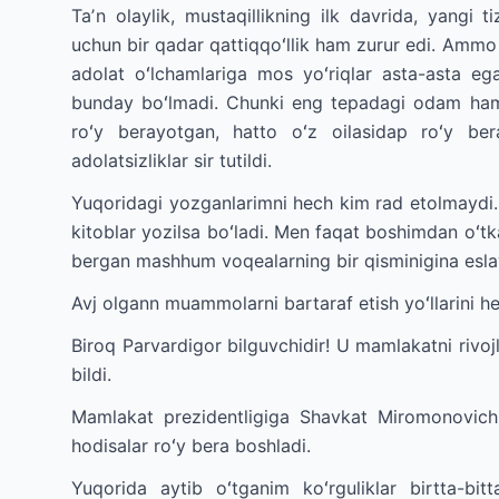
Taʼn olaylik, mustaqillikning ilk davrida, yangi 
uchun bir qadar qattiqqoʻllik ham zurur edi. Ammo m
adolat oʻlchamlariga mos yoʻriqlar asta-asta eg
bunday boʻlmadi. Chunki eng tepadagi odam ham 
roʻy berayotgan, hatto oʻz oilasidap roʻy ber
adolatsizliklar sir tutildi.
Yuqoridagi yozganlarimni hech kim rad etolmaydi. 
kitoblar yozilsa boʻladi. Men faqat boshimdan oʻt
bergan mashhum voqealarning bir qisminigina esl
Avj olgann muammolarni bartaraf etish yoʻllarini h
Biroq Parvardigor bilguvchidir! U mamlakatni rivojla
bildi.
Mamlakat prezidentligiga Shavkat Miromonovich 
hodisalar roʻy bera boshladi.
Yuqorida aytib oʻtganim koʻrguliklar birtta-bitt