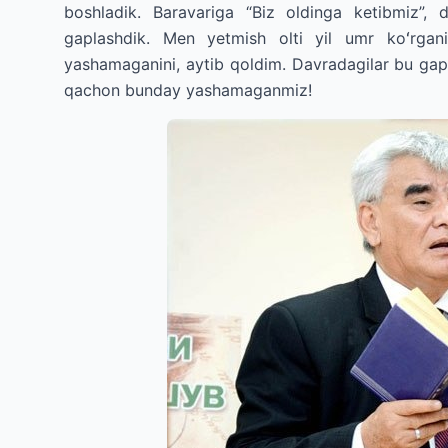
boshladik. Baravariga “Biz oldinga ketibmiz”,
gaplashdik. Men yetmish olti yil umr koʻrg
yashamaganini, aytib qoldim. Davradagilar bu gap
qachon bunday yashamaganmiz!