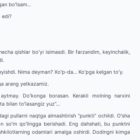
an boʻlsam...
 edi?
ha qishlar boʻyi isimasdi. Bir farzandim, keyinchalik,
i.
yishdi. Nima deyman? Xoʻp-da... Koʻpga kelgan toʻy.
ga arang yetkazamiz.
 aytmay. Doʻkonga borasan. Kerakli molning narxini
 bilan toʻlasangiz yuz”...
gi pullarni naqtga almashtirish “punkti” ochildi. Oʻsha
n soʻm qoʻlingga berishadi. Eng dahshati, bu punktni
shkilotlarning odamlari amalga oshirdi. Dodingni kimga