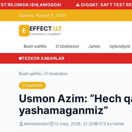
SHLAMOQDA!
⚠️ DIQQAT: SAYT TEST REJIMIDA ISHLAM
Sunday, August 9, 2026
EFFECT
.UZ
E
O'zbekiston yangiliklari
Bosh sahifa
O'zbekiston
Jahon
Iqtisodiyot
TEZKOR XABARLAR
Bosh sahifa
O'zbekiston
O'zbekiston
Usmon Azim: “Hech q
yashamaganmiz”
Administrator
12-may, 2026, 21:20
373
ko'rishlar