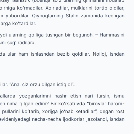
day fashistik (boshqa soʻz ularning qilmishini ifodalab
niga koʻrmadilar. Xoʻrladilar, mulklarini tortib oldilar,
 ham yubordilar. Qiynoqlarning Stalin zamonida kechgan
larga koʻtardilar.
slaydi ularning qoʻliga tushgan bir begunoh. – Hammasini
i sugʻiradilar»...
a ular ham ishlashdan bezib qoldilar. Noiloj, ishdan
. “Ana, siz orzu qilgan istiqlol”...
larda yozganlarimni nashr etish nari tursin, ismu
Men nima qilgan edim? Bir koʻrsatuvda “birovlar harom-
 pullarini koʻtarib, xorijga joʻnab ketadilar”, degan rost
levideniyedagi necha-necha ijodkorlar jazolandi, ishdan