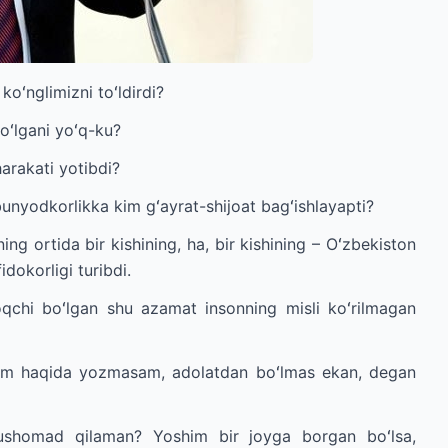
 koʻnglimizni toʻldirdi?
boʻlgani yoʻq-ku?
arakati yotibdi?
nyodkorlikka kim gʻayrat-shijoat bagʻishlayapti?
ng ortida bir kishining, ha, bir kishining – Oʻzbekiston
dokorligi turibdi.
chi boʻlgan shu azamat insonning misli koʻrilmagan
dam haqida yozmasam, adolatdan boʻlmas ekan, degan
ushomad qilaman? Yoshim bir joyga borgan boʻlsa,