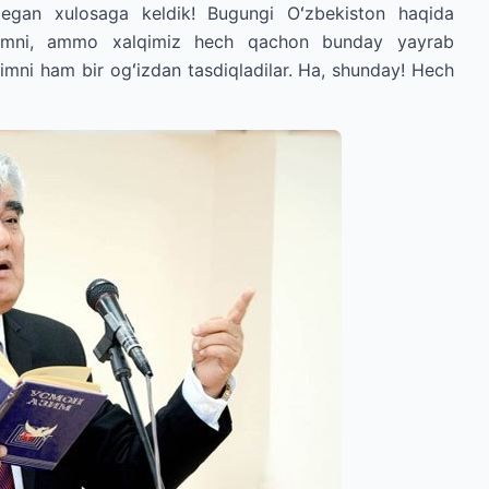
 degan xulosaga keldik! Bugungi Oʻzbekiston haqida
animni, ammo xalqimiz hech qachon bunday yayrab
imni ham bir ogʻizdan tasdiqladilar. Ha, shunday! Hech