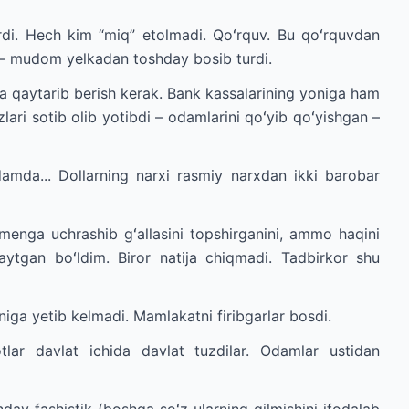
berdi. Hech kim “miq” etolmadi. Qoʻrquv. Bu qoʻrquvdan
h – mudom yelkadan toshday bosib turdi.
da qaytarib berish kerak. Bank kassalarining yoniga ham
lari sotib olib yotibdi – odamlarini qoʻyib qoʻyishgan –
amda... Dollarning narxi rasmiy narxdan ikki barobar
 menga uchrashib gʻallasini topshirganini, ammo haqini
aytgan boʻldim. Biror natija chiqmadi. Tadbirkor shu
iga yetib kelmadi. Mamlakatni firibgarlar bosdi.
tlar davlat ichida davlat tuzdilar. Odamlar ustidan