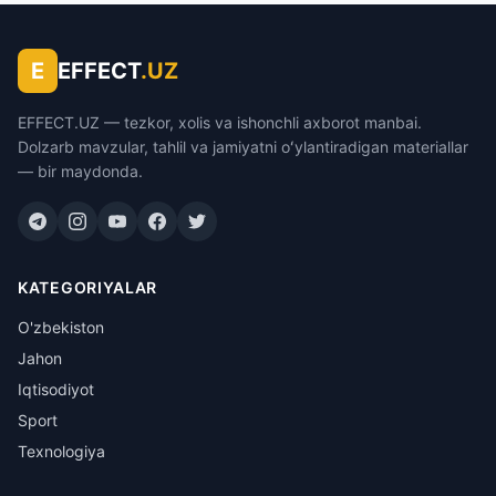
E
EFFECT
.UZ
EFFECT.UZ — tezkor, xolis va ishonchli axborot manbai.
Dolzarb mavzular, tahlil va jamiyatni oʻylantiradigan materiallar
— bir maydonda.
KATEGORIYALAR
O'zbekiston
Jahon
Iqtisodiyot
Sport
Texnologiya