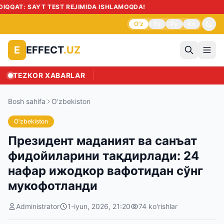
⚠
O'z
Ўз
Ру
En
EFFECT
.UZ
E
TEZKOR XABARLAR
Bosh sahifa
O'zbekiston
O'zbekiston
Президент маданият ва санъат
фидойиларини тақдирлади: 24
нафар ижодкор вафотидан сўнг
мукофотланди
Administrator
1-iyun, 2026, 21:20
74
ko'rishlar