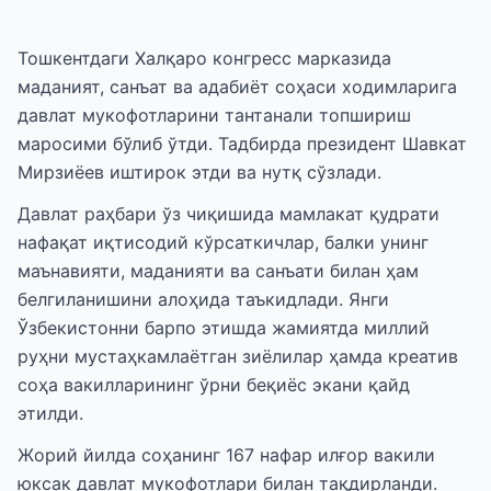
Тошкентдаги Халқаро конгресс марказида
маданият, санъат ва адабиёт соҳаси ходимларига
давлат мукофотларини тантанали топшириш
маросими бўлиб ўтди. Тадбирда президент Шавкат
Мирзиёев иштирок этди ва нутқ сўзлади.
Давлат раҳбари ўз чиқишида мамлакат қудрати
нафақат иқтисодий кўрсаткичлар, балки унинг
маънавияти, маданияти ва санъати билан ҳам
белгиланишини алоҳида таъкидлади. Янги
Ўзбекистонни барпо этишда жамиятда миллий
руҳни мустаҳкамлаётган зиёлилар ҳамда креатив
соҳа вакилларининг ўрни беқиёс экани қайд
этилди.
Жорий йилда соҳанинг 167 нафар илғор вакили
юксак давлат мукофотлари билан тақдирланди.