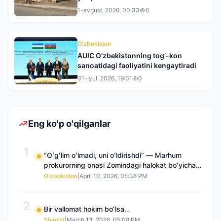
1-avgust, 2026, 00:33
0
O'zbekiston
AUIC O‘zbekistonning tog‘-kon
sanoatidagi faoliyatini kengaytiradi
31-iyul, 2026, 19:01
0
Eng ko'p o'qilganlar
1
“Oʻgʻlim oʻlmadi, uni oʻldirishdi” — Marhum
prokurorning onasi Zomindagi halokat boʻyicha
qayta tergov talab qilmoqda
O'zbekiston
|
April 10, 2026, 05:38 PM
2
Bir vallomat hokim boʻlsa…
Siyosat
|
March 13, 2026, 05:08 PM