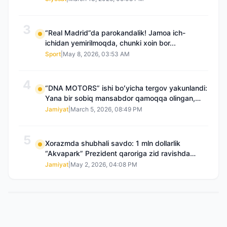
3
“Real Madrid”da parokandalik! Jamoa ich-
ichidan yemirilmoqda, chunki xoin bor...
Sport
|
May 8, 2026, 03:53 AM
4
“DNA MOTORS” ishi boʻyicha tergov yakunlandi:
Yana bir sobiq mansabdor qamoqqa olingan,
Saidnazirxanovaning “zami” gʻoyib boʻlgan
Jamiyat
|
March 5, 2026, 08:49 PM
5
Xorazmda shubhali savdo: 1 mln dollarlik
“Akvapark” Prezident qaroriga zid ravishda
sotilgani maʼlum boʻldi
Jamiyat
|
May 2, 2026, 04:08 PM