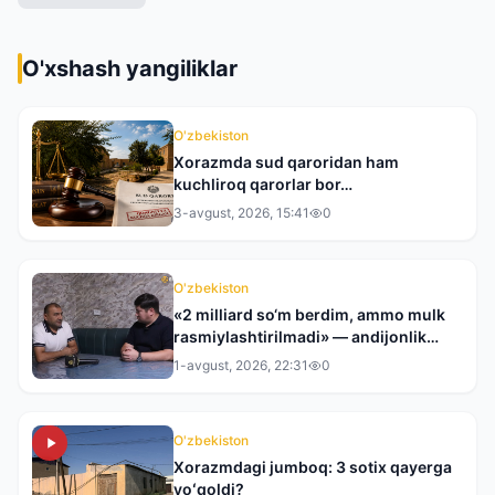
O'xshash yangiliklar
O'zbekiston
Xorazmda sud qaroridan ham
kuchliroq qarorlar bor…
3-avgust, 2026, 15:41
0
O'zbekiston
«2 milliard so‘m berdim, ammo mulk
rasmiylashtirilmadi» — andijonlik
tadbirkor tergovdan norozi
1-avgust, 2026, 22:31
0
O'zbekiston
Xorazmdagi jumboq: 3 sotix qayerga
yoʻqoldi?