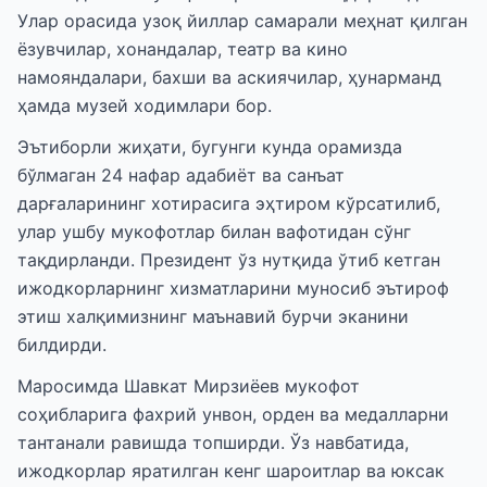
Улар орасида узоқ йиллар самарали меҳнат қилган
ёзувчилар, хонандалар, театр ва кино
намояндалари, бахши ва аскиячилар, ҳунарманд
ҳамда музей ходимлари бор.
Эътиборли жиҳати, бугунги кунда орамизда
бўлмаган 24 нафар адабиёт ва санъат
дарғаларининг хотирасига эҳтиром кўрсатилиб,
улар ушбу мукофотлар билан вафотидан сўнг
тақдирланди. Президент ўз нутқида ўтиб кетган
ижодкорларнинг хизматларини муносиб эътироф
этиш халқимизнинг маънавий бурчи эканини
билдирди.
Маросимда Шавкат Мирзиёев мукофот
соҳибларига фахрий унвон, орден ва медалларни
тантанали равишда топширди. Ўз навбатида,
ижодкорлар яратилган кенг шароитлар ва юксак