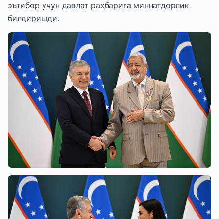
эътибор учун давлат раҳбарига миннатдорлик
билдиришди.