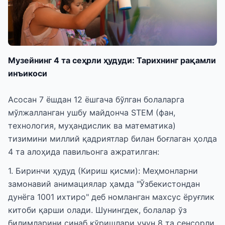
Музейнинг 4 та сеҳрли ҳудуди: Тарихнинг рақамли
инъикоси
Асосан 7 ёшдан 12 ёшгача бўлган болаларга
мўлжалланган ушбу майдонча STEM (фан,
технология, муҳандислик ва математика)
тизимини миллий қадриятлар билан боғлаган ҳолда
4 та алоҳида павильонга ажратилган:
1. Биринчи ҳудуд (Кириш қисми): Меҳмонларни
замонавий анимациялар ҳамда "Ўзбекистондан
дунёга 1001 ихтиро" деб номланган махсус ёруғлик
китоби қарши олади. Шунингдек, болалар ўз
билимларини синаб кўришлари учун 8 та сенсорли