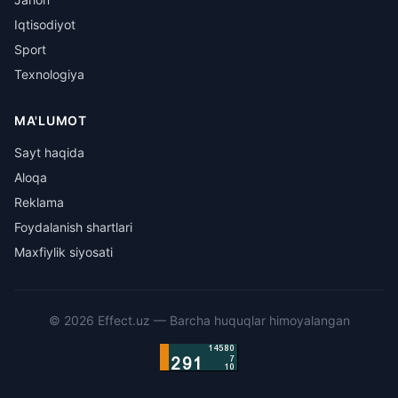
Iqtisodiyot
Sport
Texnologiya
MA'LUMOT
Sayt haqida
Aloqa
Reklama
Foydalanish shartlari
Maxfiylik siyosati
©
2026
Effect.uz —
Barcha huquqlar himoyalangan