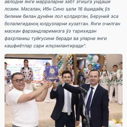
авлодни янги марраларни забт этишга ундаши
лозим. Масалан, Ибн Сино ҳали 16 ёшидаёқ ўз
билими билан дунёни лол қолдирган, Беруний эса
болалигиданоқ юлдузларни кузатган. Янги очилган
маскан фарзандларимизга ўз тарихидан
фахрланиш туйғусини беради ва уларни янги
кашфиётлар сари илҳомлантиради".