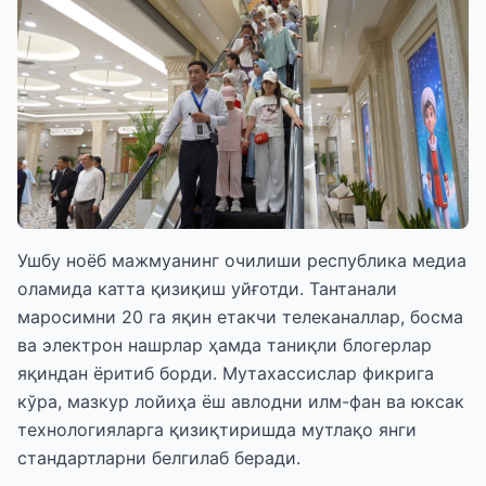
Ушбу ноёб мажмуанинг очилиши республика медиа
оламида катта қизиқиш уйғотди. Тантанали
маросимни 20 га яқин етакчи телеканаллар, босма
ва электрон нашрлар ҳамда таниқли блогерлар
яқиндан ёритиб борди. Мутахассислар фикрига
кўра, мазкур лойиҳа ёш авлодни илм-фан ва юксак
технологияларга қизиқтиришда мутлақо янги
стандартларни белгилаб беради.