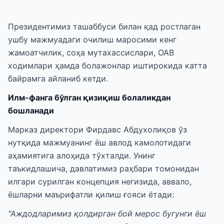
Президентимиз ташаббуси билан қад ростлаган
ушбу мажмуадаги очилиш маросими кенг
жамоатчилик, соҳа мутахассислари, ОАВ
ходимлари ҳамда болажонлар иштирокида катта
байрамга айланиб кетди.
Илм-фанга бўлган қизиқиш болаликдан
бошланади
Марказ директори Фирдавс Абдухолиқов ўз
нутқида мажмуанинг ёш авлод камолотидаги
аҳамиятига алоҳида тўхталди. Унинг
таъкидлашича, давлатимиз раҳбари томонидан
илгари сурилган концепция негизида, аввало,
ёшларни маърифатли қилиш ғояси ётади:
"Аждодларимиз қолдирган бой мерос бугунги ёш