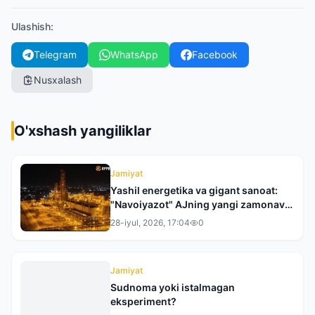
Ulashish
:
Telegram
WhatsApp
Facebook
Nusxalash
O'xshash yangiliklar
Jamiyat
Yashil energetika va gigant sanoat:
"Navoiyazot" AJning yangi zamonaviy
qiyofasiga bir nazar
28-iyul, 2026, 17:04
0
Jamiyat
Sudnoma yoki istalmagan
eksperiment?