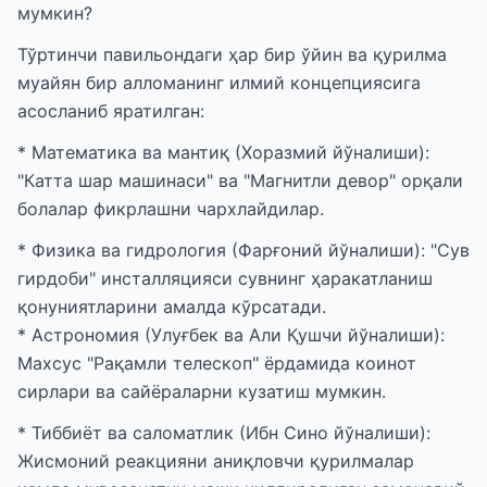
мумкин?
Тўртинчи павильондаги ҳар бир ўйин ва қурилма
муайян бир алломанинг илмий концепциясига
асосланиб яратилган:
* Математика ва мантиқ (Хоразмий йўналиши):
"Катта шар машинаси" ва "Магнитли девор" орқали
болалар фикрлашни чархлайдилар.
* Физика ва гидрология (Фарғоний йўналиши): "Сув
гирдоби" инсталляцияси сувнинг ҳаракатланиш
қонуниятларини амалда кўрсатади.
* Астрономия (Улуғбек ва Али Қушчи йўналиши):
Махсус "Рақамли телескоп" ёрдамида коинот
сирлари ва сайёраларни кузатиш мумкин.
* Тиббиёт ва саломатлик (Ибн Сино йўналиши):
Жисмоний реакцияни аниқловчи қурилмалар