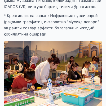
ҳамда мувозанатни машқ қилдирадиган замонавий
ICAROS (VR) виртуал борлиқ тизими ўрнатилган.
* Креативлик ва санъат: Инфрақизил нурли спрей
(рақамли граффити), интерактив "Мусиқа девори"
ва рангли соялар эффекти болаларнинг ижодий
қобилиятини оширади.