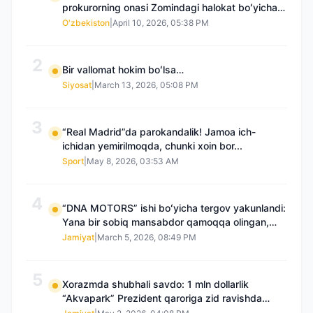
prokurorning onasi Zomindagi halokat boʻyicha
qayta tergov talab qilmoqda
O'zbekiston
|
April 10, 2026, 05:38 PM
2
Bir vallomat hokim boʻlsa…
Siyosat
|
March 13, 2026, 05:08 PM
3
“Real Madrid”da parokandalik! Jamoa ich-
ichidan yemirilmoqda, chunki xoin bor...
Sport
|
May 8, 2026, 03:53 AM
4
“DNA MOTORS” ishi boʻyicha tergov yakunlandi:
Yana bir sobiq mansabdor qamoqqa olingan,
Saidnazirxanovaning “zami” gʻoyib boʻlgan
Jamiyat
|
March 5, 2026, 08:49 PM
5
Xorazmda shubhali savdo: 1 mln dollarlik
“Akvapark” Prezident qaroriga zid ravishda
sotilgani maʼlum boʻldi