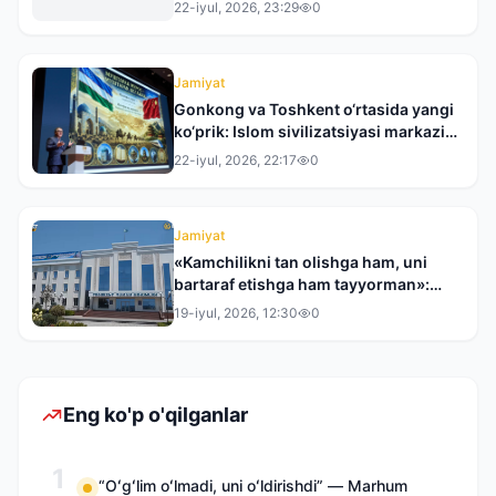
22-iyul, 2026, 23:29
0
Jamiyat
Gonkong va Toshkent o‘rtasida yangi
ko‘prik: Islom sivilizatsiyasi markazi
XXRda taqdim etildi
22-iyul, 2026, 22:17
0
Jamiyat
«Kamchilikni tan olishga ham, uni
bartaraf etishga ham tayyorman»:
Toshkent tumani hokimi bilan bir
19-iyul, 2026, 12:30
0
kunlik reyd
Eng ko'p o'qilganlar
1
“Oʻgʻlim oʻlmadi, uni oʻldirishdi” — Marhum