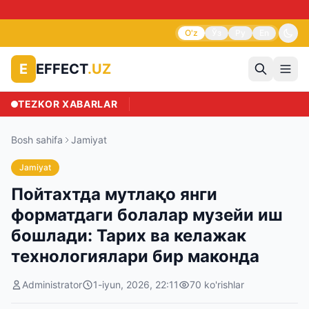
⚠️ DIQ
O'z
Ўз
Ру
En
EFFECT
.UZ
E
TEZKOR XABARLAR
Bosh sahifa
Jamiyat
Jamiyat
Пойтахтда мутлақо янги
форматдаги болалар музейи иш
бошлади: Тарих ва келажак
технологиялари бир маконда
Administrator
1-iyun, 2026, 22:11
70
ko'rishlar