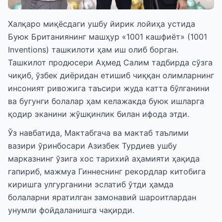
Халқаро миқёсдаги ушбу йирик лойиҳа устида
Буюк Британиянинг машҳур «1001 кашфиёт» (1001
Inventions) ташкилоти ҳам иш олиб борган.
Ташкилот продюсери Аҳмед Салим тадбирда сўзга
чиқиб, ўзбек диёридан етишиб чиққан олимларнинг
инсоният ривожига таъсири жуда катта бўлганини
ва бугунги болалар ҳам келажакда буюк ишларга
қодир эканини жўшқинлик билан ифода этди.
Ўз навбатида, Мактабгача ва мактаб таълими
вазири ўринбосари Азизбек Турдиев ушбу
марказнинг ўзига хос тарихий аҳамияти ҳақида
гапириб, мажмуа Гиннеснинг рекордлар китобига
киришга улгурганини эслатиб ўтди ҳамда
болаларни яратилган замонавий шароитлардан
унумли фойдаланишга чақирди.