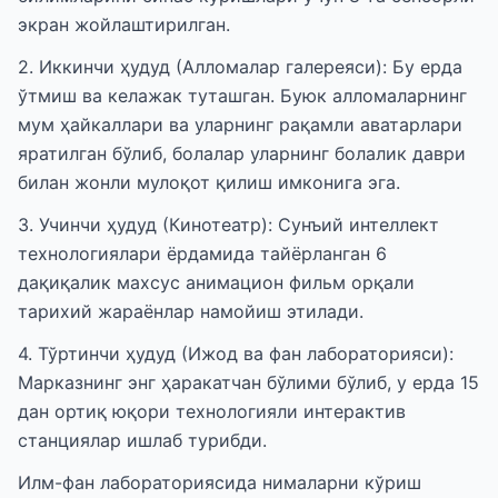
экран жойлаштирилган.
2. Иккинчи ҳудуд (Алломалар галереяси): Бу ерда
ўтмиш ва келажак туташган. Буюк алломаларнинг
мум ҳайкаллари ва уларнинг рақамли аватарлари
яратилган бўлиб, болалар уларнинг болалик даври
билан жонли мулоқот қилиш имконига эга.
3. Учинчи ҳудуд (Кинотеатр): Сунъий интеллект
технологиялари ёрдамида тайёрланган 6
дақиқалик махсус анимацион фильм орқали
тарихий жараёнлар намойиш этилади.
4. Тўртинчи ҳудуд (Ижод ва фан лабораторияси):
Марказнинг энг ҳаракатчан бўлими бўлиб, у ерда 15
дан ортиқ юқори технологияли интерактив
станциялар ишлаб турибди.
Илм-фан лабораториясида нималарни кўриш