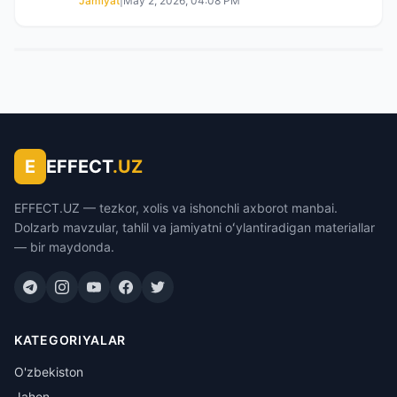
Jamiyat
|
May 2, 2026, 04:08 PM
E
EFFECT
.UZ
EFFECT.UZ — tezkor, xolis va ishonchli axborot manbai.
Dolzarb mavzular, tahlil va jamiyatni oʻylantiradigan materiallar
— bir maydonda.
KATEGORIYALAR
O'zbekiston
Jahon