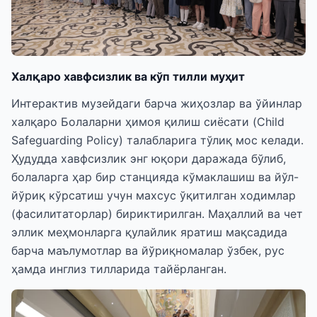
Халқаро хавфсизлик ва кўп тилли муҳит
Интерактив музейдаги барча жиҳозлар ва ўйинлар
халқаро Болаларни ҳимоя қилиш сиёсати (Child
Safeguarding Policy) талабларига тўлиқ мос келади.
Ҳудудда хавфсизлик энг юқори даражада бўлиб,
болаларга ҳар бир станцияда кўмаклашиш ва йўл-
йўриқ кўрсатиш учун махсус ўқитилган ходимлар
(фасилитаторлар) бириктирилган. Маҳаллий ва чет
эллик меҳмонларга қулайлик яратиш мақсадида
барча маълумотлар ва йўриқномалар ўзбек, рус
ҳамда инглиз тилларида тайёрланган.