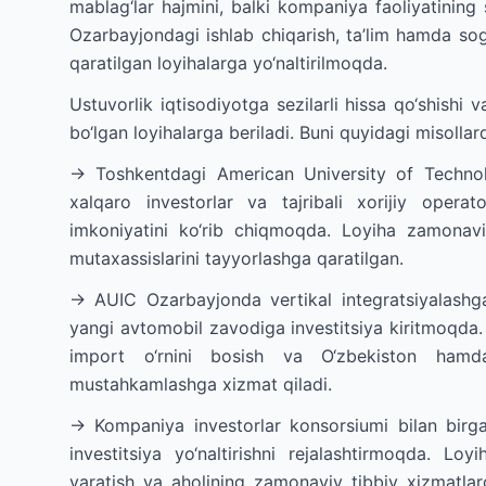
mablag‘lar hajmini, balki kompaniya faoliyatining 
Ozarbayjondagi ishlab chiqarish, ta’lim hamda sog
qaratilgan loyihalarga yo‘naltirilmoqda.
Ustuvorlik iqtisodiyotga sezilarli hissa qo‘shis
bo‘lgan loyihalarga beriladi. Buni quyidagi misolla
→ Toshkentdagi American University of Technolog
xalqaro investorlar va tajribali xorijiy opera
imkoniyatini ko‘rib chiqmoqda. Loyiha zamonaviy 
mutaxassislarini tayyorlashga qaratilgan.
→ AUIC Ozarbayjonda vertikal integratsiyalashga
yangi avtomobil zavodiga investitsiya kiritmoqda. M
import o‘rnini bosish va O‘zbekiston hamda
mustahkamlashga xizmat qiladi.
→ Kompaniya investorlar konsorsiumi bilan birgal
investitsiya yo‘naltirishni rejalashtirmoqda. Lo
yaratish va aholining zamonaviy tibbiy xizmatlar