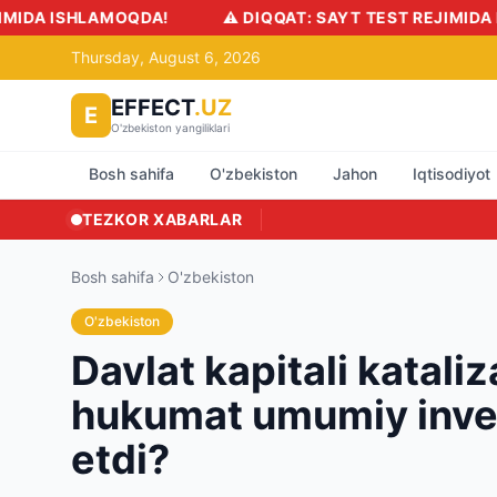
MOQDA!
⚠️ DIQQAT: SAYT TEST REJIMIDA ISHLAMOQDA
Thursday, August 6, 2026
EFFECT
.UZ
E
O'zbekiston yangiliklari
Bosh sahifa
O'zbekiston
Jahon
Iqtisodiyot
TEZKOR XABARLAR
Bosh sahifa
O'zbekiston
O'zbekiston
Davlat kapitali kataliz
hukumat umumiy invest
etdi?