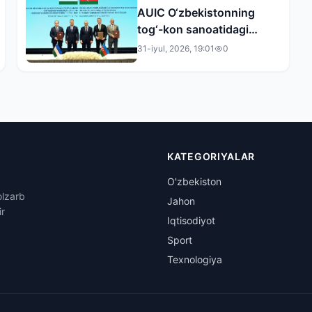
AUIC O‘zbekistonning
tog‘-kon sanoatidagi
faoliyatini kengaytiradi
31-iyul, 2026, 19:01
0
KATEGORIYALAR
O'zbekiston
olzarb
Jahon
ir
Iqtisodiyot
Sport
Texnologiya