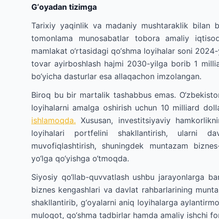
G‘oyadan tizimga
Tarixiy yaqinlik va madaniy mushtaraklik bilan b
tomonlama munosabatlar tobora amaliy iqtisod
mamlakat o‘rtasidagi qo‘shma loyihalar soni 2024
tovar ayirboshlash hajmi 2030-yilga borib 1 mill
bo‘yicha dasturlar esa allaqachon imzolangan.
Biroq bu bir martalik tashabbus emas. O‘zbekisto
loyihalarni amalga oshirish uchun 10 milliard dolla
ishlamoqda.
Xususan, investitsiyaviy hamkorlikni
loyihalari portfelini shakllantirish, ularni 
muvofiqlashtirish, shuningdek muntazam biznes
yo‘lga qo‘yishga o‘tmoqda.
Siyosiy qo‘llab-quvvatlash ushbu jarayonlarga ba
biznes kengashlari va davlat rahbarlarining muntaz
shakllantirib, g‘oyalarni aniq loyihalarga aylanti
muloqot, qo‘shma tadbirlar hamda amaliy ishchi form