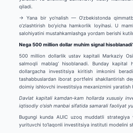
qiladi.
→ Yana bir yo‘nalish — O‘zbekistonda qimmatba
o‘zlashtirish bo‘yicha hamkorlik loyihasi. U ma
salohiyatini mustahkamlashga yordam berishi kuti
Nega 500 million dollar muhim signal hisoblanadi
500 million dollarlik ustav kapitali Markaziy Os
salmoqli mablag‘ hisoblanadi. Bunday kapital h
dollargacha investitsiya kiritish imkonini berad
tashabbuslardan iborat portfelni shakllantirish de
doimiy ishlovchi investitsiya mexanizmini yaratis
Davlat kapitali kamdan-kam hollarda xususiy inve
iqtisodiy o‘sish manbai sifatida samarali faoliyat 
Bugungi kunda AUIC uzoq muddatli strategiya va
yurituvchi to‘laqonli investitsiya instituti modelini