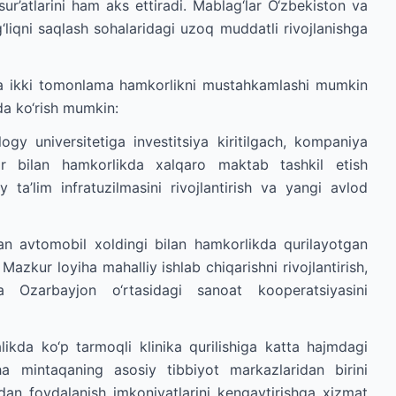
sur’atlarini ham aks ettiradi. Mablag‘lar O‘zbekiston va
‘liqni saqlash sohalaridagi uzoq muddatli rivojlanishga
hi va ikki tomonlama hamkorlikni mustahkamlashi mumkin
rda ko‘rish mumkin:
y universitetiga investitsiya kiritilgach, kompaniya
tor bilan hamkorlikda xalqaro maktab tashkil etish
ta’lim infratuzilmasini rivojlantirish va yangi avlod
n avtomobil xoldingi bilan hamkorlikda qurilayotgan
azkur loyiha mahalliy ishlab chiqarishni rivojlantirish,
 Ozarbayjon o‘rtasidagi sanoat kooperatsiyasini
ikda ko‘p tarmoqli klinika qurilishiga katta hajmdagi
yiha mintaqaning asosiy tibbiyot markazlaridan birini
dan foydalanish imkoniyatlarini kengaytirishga xizmat