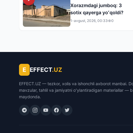
Xorazmdagi jumboq: 3
sotix qayerga yoʻqoldi?
1-avgust, 2026, 00:33
0
E
EFFECT
.UZ
EFFECT.UZ — tezkor, xolis va ishonchli axborot manbai. D
mavzular, tahlil va jamiyatni oʻylantiradigan materiallar — b
maydonda.