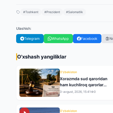
#
Toshkent
#
Prezident
#
Salomatlik
Ulashish
:
Telegram
WhatsApp
Facebook
N
O'xshash yangiliklar
O'zbekiston
Xorazmda sud qaroridan
ham kuchliroq qarorlar
bor…
3-avgust, 2026, 15:41
0
O'zbekiston