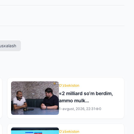
usxalash
O'zbekiston
«2 milliard so‘m berdim,
ammo mulk
rasmiylashtirilmadi» —
1-avgust, 2026, 22:31
0
andijonlik tadbirkor
tergovdan norozi
O'zbekiston