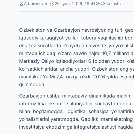
Administrator
25-iyun, 2026, 18:41
43
ko'rishlar
O‘zbekiston va Ozarbayjon Yevrosiyoning turli geog
iqtisodiy taraqqiyot yo‘llari tobora yaqinlashib 
eng tez sur’atlarda o‘sayotgan investitsiya yo‘nali
mintaqa ichidagi o‘zaro savdo hajmi 10,7 milliard 
Markaziy Osiyo iqtisodiyotlari 6 foizdan yuqori o‘si
ko‘rsatkichlaridan ancha yuqori. O‘zbekiston eng ya
mamlakat YaIMi 7,4 foizga o‘sdi, 2026-yilda esa iqt
qilinmoqda.
Ozarbayjon ushbu mintaqaviy dinamikada muhim ro
infratuzilma eksport salohiyatini kuchaytirmoqda,
bilan bog‘lamoqda, logistika sohasiga yo‘naltiril
yo‘nalishlarini yaratmoqda. Gap ikki mamlakatning 
investitsiya ekotizimiga integratsiyalashuvi haqid