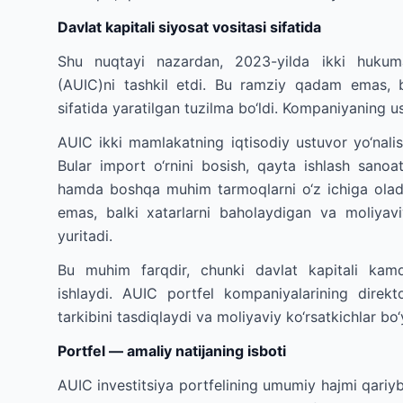
Davlat kapitali siyosat vositasi sifatida
Shu nuqtayi nazardan, 2023-yilda ikki hukuma
(AUIC)ni tashkil etdi. Bu ramziy qadam emas, ba
sifatida yaratilgan tuzilma bo‘ldi. Kompaniyaning us
AUIC ikki mamlakatning iqtisodiy ustuvor yo‘nalish
Bular import o‘rnini bosish, qayta ishlash sanoati
hamda boshqa muhim tarmoqlarni o‘z ichiga oladi
emas, balki xatarlarni baholaydigan va moliyaviy
yuritadi.
Bu muhim farqdir, chunki davlat kapitali kamd
ishlaydi. AUIC portfel kompaniyalarining direkt
tarkibini tasdiqlaydi va moliyaviy ko‘rsatkichlar bo‘
Portfel — amaliy natijaning isboti
AUIC investitsiya portfelining umumiy hajmi qariyb