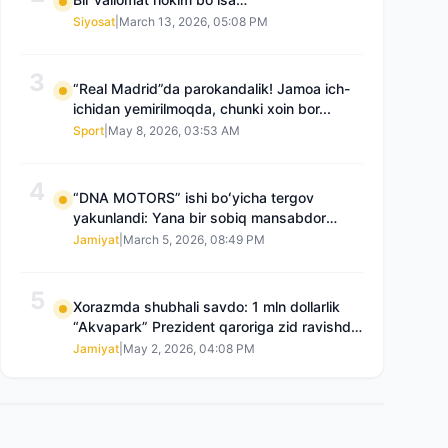
Siyosat
|
March 13, 2026, 05:08 PM
3
“Real Madrid”da parokandalik! Jamoa ich-
ichidan yemirilmoqda, chunki xoin bor...
Sport
|
May 8, 2026, 03:53 AM
4
“DNA MOTORS” ishi boʻyicha tergov
yakunlandi: Yana bir sobiq mansabdor
qamoqqa olingan, Saidnazirxanovaning
Jamiyat
|
March 5, 2026, 08:49 PM
“zami” gʻoyib boʻlgan
5
Xorazmda shubhali savdo: 1 mln dollarlik
“Akvapark” Prezident qaroriga zid ravishda
sotilgani maʼlum boʻldi
Jamiyat
|
May 2, 2026, 04:08 PM