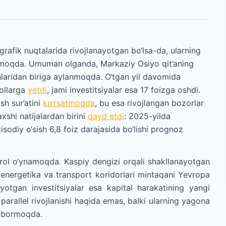
rafik nuqtalarida rivojlanayotgan bo‘lsa-da, ularning
bormoqda. Umuman olganda, Markaziy Osiyo qit’aning
shlaridan biriga aylanmoqda. O‘tgan yil davomida
dollarga
yetdi
, jami investitsiyalar esa 17 foizga oshdi.
sh sur’atini
ko‘rsatmoqda
, bu esa rivojlangan bozorlar
xshi natijalardan birini
qayd etdi
: 2025-yilda
isodiy o‘sish 6,8 foiz darajasida bo‘lishi prognoz
l o‘ynamoqda. Kaspiy dengizi orqali shakllanayotgan
 energetika va transport koridorlari mintaqani Yevropa
ayotgan investitsiyalar esa kapital harakatining yangi
parallel rivojlanishi haqida emas, balki ularning yagona
a bormoqda.