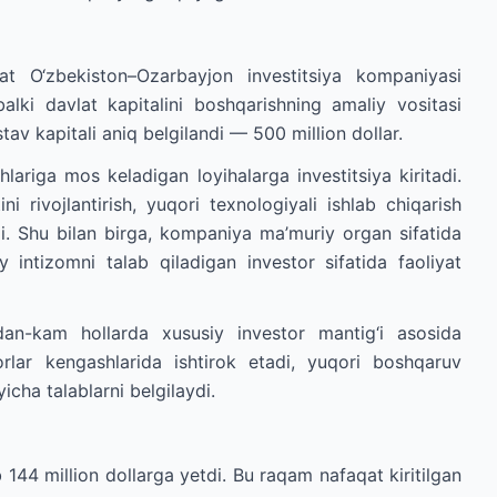
t O‘zbekiston–Ozarbayjon investitsiya kompaniyasi
lki davlat kapitalini boshqarishning amaliy vositasi
tav kapitali aniq belgilandi — 500 million dollar.
lariga mos keladigan loyihalarga investitsiya kiritadi.
ni rivojlantirish, yuqori texnologiyali ishlab chiqarish
. Shu bilan birga, kompaniya ma’muriy organ sifatida
 intizomni talab qiladigan investor sifatida faoliyat
an-kam hollarda xususiy investor mantig‘i asosida
orlar kengashlarida ishtirok etadi, yuqori boshqaruv
yicha talablarni belgilaydi.
 144 million dollarga yetdi. Bu raqam nafaqat kiritilgan