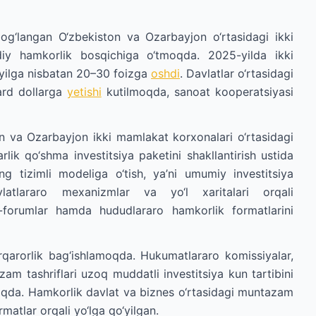
og‘langan O‘zbekiston va Ozarbayjon o‘rtasidagi ikki
iy hamkorlik bosqichiga o‘tmoqda. 2025-yilda ikki
-yilga nisbatan 20–30 foizga
oshdi
. Davlatlar o‘rtasidagi
iard dollarga
yetishi
kutilmoqda, sanoat kooperatsiyasi
n va Ozarbayjon ikki mamlakat korxonalari o‘rtasidagi
rlik qo‘shma investitsiya paketini shakllantirish ustida
ng tizimli modeliga o‘tish, ya’ni umumiy investitsiya
davlatlararo mexanizmlar va yo‘l xaritalari orqali
-forumlar hamda hududlararo hamkorlik formatlarini
rqarorlik bag‘ishlamoqda. Hukumatlararo komissiyalar,
am tashriflari uzoq muddatli investitsiya kun tartibini
rmoqda. Hamkorlik davlat va biznes o‘rtasidagi muntazam
atlar orqali yo‘lga qo‘yilgan.