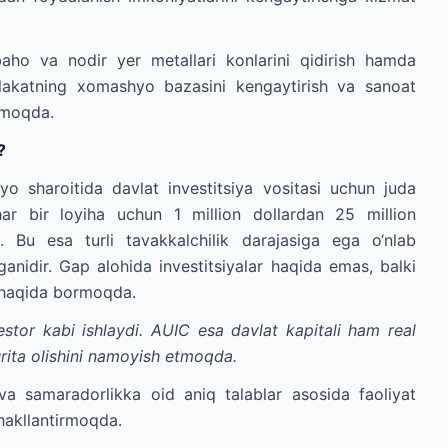
ho va nodir yer metallari konlarini qidirish hamda
mlakatning xomashyo bazasini kengaytirish va sanoat
lmoqda.
?
iyo sharoitida davlat investitsiya vositasi uchun juda
ar bir loyiha uchun 1 million dollardan 25 million
i. Bu esa turli tavakkalchilik darajasiga ega o‘nlab
ganidir. Gap alohida investitsiyalar haqida emas, balki
h haqida bormoqda.
stor kabi ishlaydi. AUIC esa davlat kapitali ham real
yurita olishini namoyish etmoqda.
 samaradorlikka oid aniq talablar asosida faoliyat
 shakllantirmoqda.