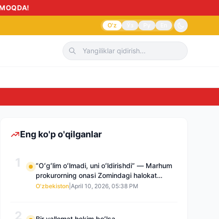
O'z
Ўз
Ру
En
Sudnoma yok
Eng ko'p o'qilganlar
1
“Oʻgʻlim oʻlmadi, uni oʻldirishdi” — Marhum
prokurorning onasi Zomindagi halokat
boʻyicha qayta tergov talab qilmoqda
O'zbekiston
|
April 10, 2026, 05:38 PM
2
Bir vallomat hokim boʻlsa…