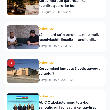
Xorazmda sud qaroridan ham
kuchliroq qarorlar bor…
3-avgust, 2026, 15:41
0
O'zbekiston
«2 milliard so‘m berdim, ammo mulk
rasmiylashtirilmadi» — andijonlik
tadbirkor tergovdan norozi
1-avgust, 2026, 22:31
0
O'zbekiston
Xorazmdagi jumboq: 3 sotix qayerga
yoʻqoldi?
1-avgust, 2026, 00:33
0
O'zbekiston
AUIC O‘zbekistonning tog‘-kon
sanoatidagi faoliyatini kengaytiradi