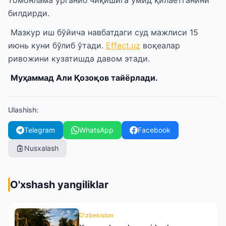
билдирди.
Мазкур иш бўйича навбатдаги суд мажлиси 15
июнь куни бўлиб ўтади.
Effeсt.uz
воқеалар
ривожини кузатишда давом этади.
Муҳаммад Али Қозоқов тайёрлади.
Ulashish
:
Telegram
WhatsApp
Facebook
Nusxalash
O'xshash yangiliklar
O'zbekiston