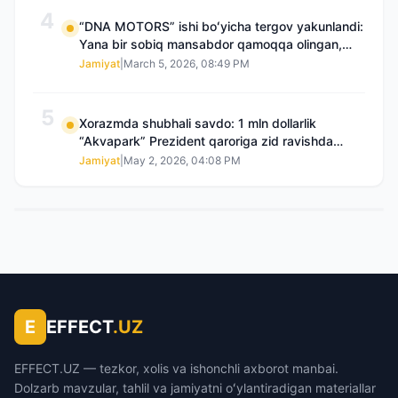
4
“DNA MOTORS” ishi boʻyicha tergov yakunlandi:
Yana bir sobiq mansabdor qamoqqa olingan,
Saidnazirxanovaning “zami” gʻoyib boʻlgan
Jamiyat
|
March 5, 2026, 08:49 PM
5
Xorazmda shubhali savdo: 1 mln dollarlik
“Akvapark” Prezident qaroriga zid ravishda
sotilgani maʼlum boʻldi
Jamiyat
|
May 2, 2026, 04:08 PM
E
EFFECT
.UZ
EFFECT.UZ — tezkor, xolis va ishonchli axborot manbai.
Dolzarb mavzular, tahlil va jamiyatni oʻylantiradigan materiallar