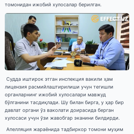
томонидан ижобий хулосалар берилган.
Судда иштирок этган инспекция вакили ҳам
лицензия расмийлаштирилиши учун тегишли
органларнинг ижобий хулосалари мавжуд
бўлганини тасдиқлади. Шу билан бирга, у ҳар бир
давлат органи ўз ваколати доирасида берган
хулосаси учун ўзи жавобгар эканини билдирди.
Апелляция жараёнида тадбиркор томони муҳим