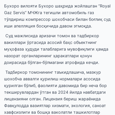
Бухоро вилояти Бухоро шаҳрида жойлашган “Royal
Gaz Servis” МЧЖга тегишли автомобиль газ
тўлдириш компрессор шохобчаси билан боғлиқ суд
иши апелляция босқичида давом этмоқда.
Суд мажлисида аризачи томон ва тадбиркор
вакиллари ўртасида асосий баҳс объектнинг
муҳофаза ҳудуди талабларига мувофиқлиги ҳамда
назорат органларининг ҳаракатлари қонун
доирасида бўлган-бўлмагани атрофида кечди.
Тадбиркор томонининг таъкидлашича, мазкур
шохобча аввалги қурилиш нормалари асосида
қурилган бўлиб, фаолияти давомида бир неча бор
текширувлардан ўтган ва 2024 йилда навбатдаги
лицензияни олган. Лицензия бериш жараёнида
Фавқулодда вазиятлар хизмати, экология, саноат
хавфсизлиги ва бошқа ваколатли ташкилотлар