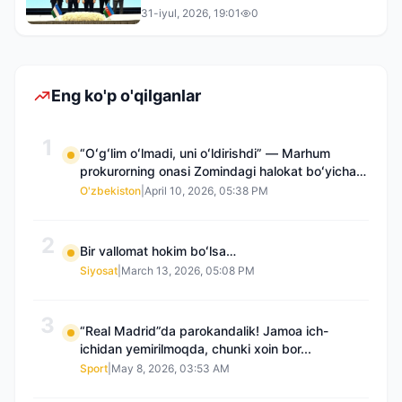
31-iyul, 2026, 19:01
0
Eng ko'p o'qilganlar
1
“Oʻgʻlim oʻlmadi, uni oʻldirishdi” — Marhum
prokurorning onasi Zomindagi halokat boʻyicha
qayta tergov talab qilmoqda
O'zbekiston
|
April 10, 2026, 05:38 PM
2
Bir vallomat hokim boʻlsa…
Siyosat
|
March 13, 2026, 05:08 PM
3
“Real Madrid”da parokandalik! Jamoa ich-
ichidan yemirilmoqda, chunki xoin bor...
Sport
|
May 8, 2026, 03:53 AM