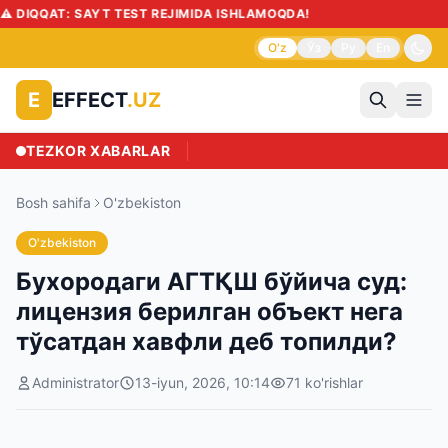
DIQQAT: SAYT TEST REJIMIDA ISHLAMOQDA!
O'z
Ўз
Ру
En
EFFECT
.UZ
E
TEZKOR XABARLAR
Bosh sahifa
O'zbekiston
O'zbekiston
Бухородаги АГТҚШ бўйича суд:
лицензия берилган объект нега
тўсатдан хавфли деб топилди?
Administrator
13-iyun, 2026, 10:14
71
ko'rishlar