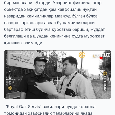
бир масалани кўтарди. Уларнинг фикрича, агар
объектда ҳақиқатдан ҳам хавфсизлик нуқтаи
назаридан камчиликлар мавжуд бўлган бўлса,
назорат органлари аввал бу камчиликларни
бартараф этиш бўйича кўрсатма бериши, муддат
белгилаши ва шундан кейингина судга мурожаат
қилиши лозим эди.
“Royal Gaz Servis” вакиллари судда корхона
томонидан хавфсизлик талабларини янада