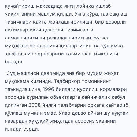
кучайтириш мақсадида янги лойиҳа ишлаб
чиқилганини маълум қилди. Унга кўра, газ сақлаш
тизимлари қайта жойлаштирилиши, бир деворли
сиғимлар икки деворли тизимларга
алмаштирилиши режалаштирилган. Бу эса
муҳофаза зоналарини қисқартириш ва қўшимча
хавфсизлик чораларини таъминлаш имконини
беради.
Суд мажлиси давомида яна бир муҳим жиҳат
муҳокама қилинди. Тадбиркор томонининг
таъкидлашича, 1996 йилдаги қурилиш нормалари
асосида қурилган объектларга кейинчалик қабул
қилинган 2008 йилги талабларни орқага қайтариб
қўллаш мумкин эмас. Улар даъво айнан шу нуқтаи
назардан ҳуқуқий жиҳатдан асоссиз эканини
илгари сурди.