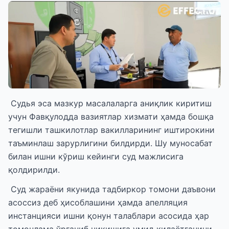
Судья эса мазкур масалаларга аниқлик киритиш
учун Фавқулодда вазиятлар хизмати ҳамда бошқа
тегишли ташкилотлар вакилларининг иштирокини
таъминлаш зарурлигини билдирди. Шу муносабат
билан ишни кўриш кейинги суд мажлисига
қолдирилди.
Суд жараёни якунида тадбиркор томони даъвони
асоссиз деб ҳисоблашини ҳамда апелляция
инстанцияси ишни қонун талаблари асосида ҳар
томонлама ўрганиб чиқишига умид қилаётганини