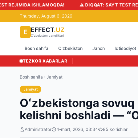
EJIMIDA ISHLAMOQDA!
⚠️ DIQQAT: SAYT TEST REJIMI
Thursday, August 6, 2026
EFFECT
.UZ
E
O'zbekiston yangiliklari
Bosh sahifa
O'zbekiston
Jahon
Iqtisodiyot
TEZKOR XABARLAR
Bosh sahifa
Jamiyat
Jamiyat
Oʻzbekistonga sovuq h
kelishni boshladi — “
Administrator
4-mart, 2026, 03:34
85
ko'rishlar