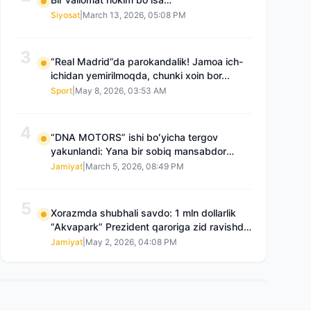
Siyosat
|
March 13, 2026, 05:08 PM
3
“Real Madrid”da parokandalik! Jamoa ich-
ichidan yemirilmoqda, chunki xoin bor...
Sport
|
May 8, 2026, 03:53 AM
4
“DNA MOTORS” ishi boʻyicha tergov
yakunlandi: Yana bir sobiq mansabdor
qamoqqa olingan, Saidnazirxanovaning
Jamiyat
|
March 5, 2026, 08:49 PM
“zami” gʻoyib boʻlgan
5
Xorazmda shubhali savdo: 1 mln dollarlik
“Akvapark” Prezident qaroriga zid ravishda
sotilgani maʼlum boʻldi
Jamiyat
|
May 2, 2026, 04:08 PM