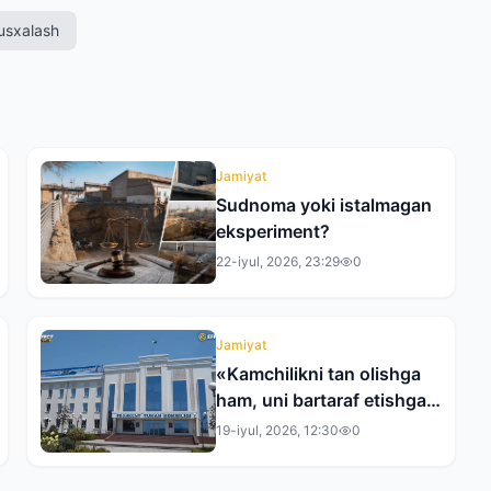
usxalash
Jamiyat
Sudnoma yoki istalmagan
eksperiment?
22-iyul, 2026, 23:29
0
Jamiyat
«Kamchilikni tan olishga
ham, uni bartaraf etishga
ham tayyorman»:
19-iyul, 2026, 12:30
0
Toshkent tumani hokimi
bilan bir kunlik reyd