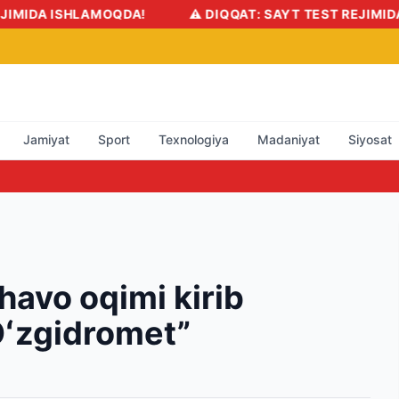
DA ISHLAMOQDA!
⚠️ DIQQAT: SAYT TEST REJIMIDA IS
Jamiyat
Sport
Texnologiya
Madaniyat
Siyosat
avo oqimi kirib
Oʻzgidromet”