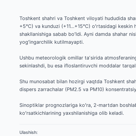
Toshkent shahri va Toshkent viloyati hududida sha
+5°C) va kunduzi (+11…+15°C) oʻrtasidagi keskin ha
shakllanishiga sabab boʻldi. Ayni damda shahar nisb
yogʻingarchilik kutilmayapti.
Ushbu meteorologik omillar taʼsirida atmosferanin
sekinlashdi, bu esa ifloslantiruvchi moddalar tarqa
Shu munosabat bilan hozirgi vaqtda Toshkent shah
dispers zarrachalar (PM2.5 va PM10) konsentratsiy
Sinoptiklar prognozlariga koʻra, 2-martdan boshlab 
koʻrsatkichlarining yaxshilanishiga olib keladi.
Ulashish
: