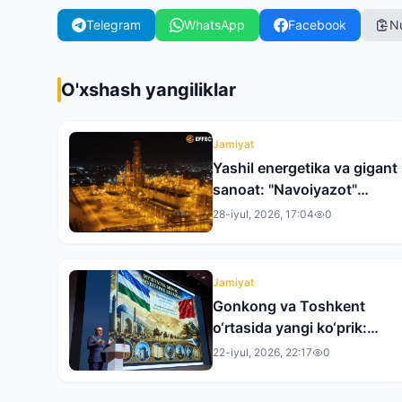
Telegram
WhatsApp
Facebook
N
O'xshash yangiliklar
Jamiyat
Yashil energetika va gigant
sanoat: "Navoiyazot"
AJning yangi zamonaviy
28-iyul, 2026, 17:04
0
qiyofasiga bir nazar
Jamiyat
Gonkong va Toshkent
o‘rtasida yangi ko‘prik:
Islom sivilizatsiyasi
22-iyul, 2026, 22:17
0
markazi XXRda taqdim
etildi