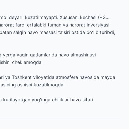
mol deyarli kuzatilmayapti. Xususan, kechasi (+3…
rorat farqi ertalabki tuman va harorat inversiyasi
atan salqin havo massasi taʼsiri ostida boʻlib turibdi,
g yerga yaqin qatlamlarida havo almashinuvi
lishini cheklamoqda.
ri va Toshkent viloyatida atmosfera havosida mayda
asining oshishi kuzatilmoqda.
kutilayotgan yogʻingarchiliklar havo sifati