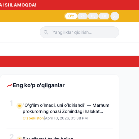
HLAMOQDA!
O'z
Ўз
Ру
En
Sud
Eng ko'p o'qilganlar
1
“Oʻgʻlim oʻlmadi, uni oʻldirishdi” — Marhum
prokurorning onasi Zomindagi halokat
boʻyicha qayta tergov talab qilmoqda
O'zbekiston
|
April 10, 2026, 05:38 PM
2
Bir vallomat hokim boʻlsa…