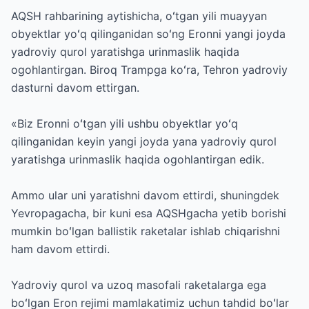
AQSH rahbarining aytishicha, oʻtgan yili muayyan
obyektlar yoʻq qilinganidan soʻng Eronni yangi joyda
yadroviy qurol yaratishga urinmaslik haqida
ogohlantirgan. Biroq Trampga koʻra, Tehron yadroviy
dasturni davom ettirgan.
«Biz Eronni oʻtgan yili ushbu obyektlar yoʻq
qilinganidan keyin yangi joyda yana yadroviy qurol
yaratishga urinmaslik haqida ogohlantirgan edik.
Ammo ular uni yaratishni davom ettirdi, shuningdek
Yevropagacha, bir kuni esa AQSHgacha yetib borishi
mumkin boʻlgan ballistik raketalar ishlab chiqarishni
ham davom ettirdi.
Yadroviy qurol va uzoq masofali raketalarga ega
boʻlgan Eron rejimi mamlakatimiz uchun tahdid boʻlar