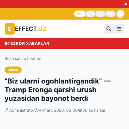
⚠️ D
O'z
Ўз
Ру
En
EFFECT
.UZ
E
TEZKOR XABARLAR
Bosh sahifa
Jahon
Jahon
“Biz ularni ogohlantirgandik” —
Tramp Eronga qarshi urush
yuzasidan bayonot berdi
Administrator
4-mart, 2026, 03:08
86
ko'rishlar