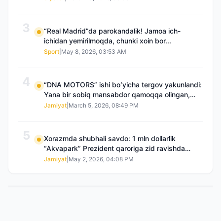
3
“Real Madrid”da parokandalik! Jamoa ich-
ichidan yemirilmoqda, chunki xoin bor...
Sport
|
May 8, 2026, 03:53 AM
4
“DNA MOTORS” ishi boʻyicha tergov yakunlandi:
Yana bir sobiq mansabdor qamoqqa olingan,
Saidnazirxanovaning “zami” gʻoyib boʻlgan
Jamiyat
|
March 5, 2026, 08:49 PM
5
Xorazmda shubhali savdo: 1 mln dollarlik
“Akvapark” Prezident qaroriga zid ravishda
sotilgani maʼlum boʻldi
Jamiyat
|
May 2, 2026, 04:08 PM