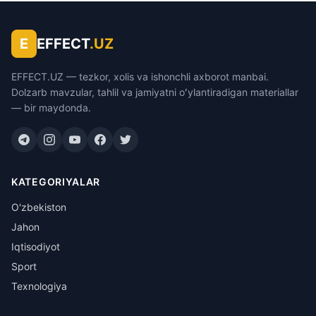
E
EFFECT
.UZ
EFFECT.UZ — tezkor, xolis va ishonchli axborot manbai.
Dolzarb mavzular, tahlil va jamiyatni oʻylantiradigan materiallar
— bir maydonda.
KATEGORIYALAR
O'zbekiston
Jahon
Iqtisodiyot
Sport
Texnologiya