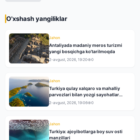
O'xshash yangiliklar
Jahon
Antaliyada madaniy meros turizmi
yangi bosqichga ko‘tarilmoqda
2-avgust, 2026, 19:20
0
Jahon
Turkiya qulay xalqaro va mahalliy
parvozlari bilan yozgi sayohatlar
uchun yetakchi yo‘nalishga
2-avgust, 2026, 19:06
0
aylanmoqda
Jahon
Turkiya: ajoyibotlarga boy suv osti
manzillari