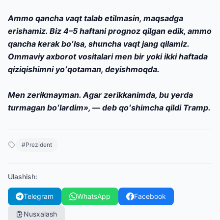
Ammo qancha vaqt talab etilmasin, maqsadga
erishamiz. Biz 4–5 haftani prognoz qilgan edik, ammo
qancha kerak boʻlsa, shuncha vaqt jang qilamiz.
Ommaviy axborot vositalari men bir yoki ikki haftada
qiziqishimni yoʻqotaman, deyishmoqda.
Men zerikmayman. Agar zerikkanimda, bu yerda
turmagan boʻlardim», — deb qoʻshimcha qildi Tramp.
#
Prezident
Ulashish
:
Telegram
WhatsApp
Facebook
Nusxalash