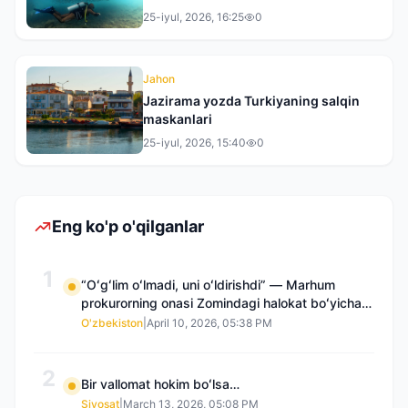
25-iyul, 2026, 16:25
0
Jahon
Jazirama yozda Turkiyaning salqin
maskanlari
25-iyul, 2026, 15:40
0
Eng ko'p o'qilganlar
1
“Oʻgʻlim oʻlmadi, uni oʻldirishdi” — Marhum
prokurorning onasi Zomindagi halokat boʻyicha
qayta tergov talab qilmoqda
O'zbekiston
|
April 10, 2026, 05:38 PM
2
Bir vallomat hokim boʻlsa…
Siyosat
|
March 13, 2026, 05:08 PM