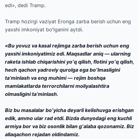
edi», dedi Tramp.
Tramp hozirgi vaziyat Eronga zarba berish uchun eng
yaxshi imkoniyat boʻlganini aytdi.
«Bu yovuz va kasal rejimga zarba berish uchun eng
yaxshi imkoniyatimiz edi. Maqsadlar aniq — ularning
raketa ishlab chiqarishini yoʻq qilish, flotini yoʻq qilish,
hech qachon yadroviy qurolga ega boʻlmasligini
taʼminlash va eng muhimi — rejim boshqa
mamlakatlarda terrorchilarni moliyalashtira
olmasligini taʼminlash.
Biz bu masalalar boʻyicha deyarli kelishuvga erishgan
edik, ammo ular rad etdi. Bizda dunyodagi eng kuchli
armiya bor va biz osonlik bilan gʻalaba qozonamiz. Biz
allaqachon rejadan oldindamiz.