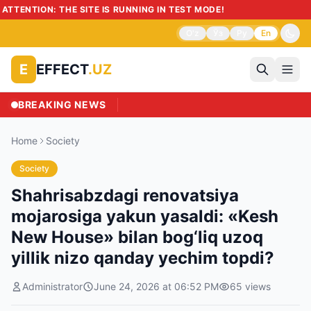
⚠️ AT
O'z
Ўз
Ру
En
EFFECT
.UZ
E
BREAKING NEWS
Home
Society
Society
Shahrisabzdagi renovatsiya
mojarosiga yakun yasaldi: «Kesh
New House» bilan bog‘liq uzoq
yillik nizo qanday yechim topdi?
Administrator
June 24, 2026 at 06:52 PM
65
views