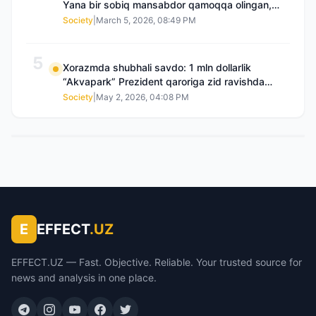
Yana bir sobiq mansabdor qamoqqa olingan,
Saidnazirxanovaning “zami” gʻoyib boʻlgan
Society
|
March 5, 2026, 08:49 PM
5
Xorazmda shubhali savdo: 1 mln dollarlik
“Akvapark” Prezident qaroriga zid ravishda
sotilgani maʼlum boʻldi
Society
|
May 2, 2026, 04:08 PM
E
EFFECT
.UZ
EFFECT.UZ — Fast. Objective. Reliable. Your trusted source for
news and analysis in one place.