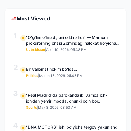
Most Viewed
1
“Oʻgʻlim oʻlmadi, uni oʻldirishdi” — Marhum
prokurorning onasi Zomindagi halokat boʻyicha
qayta tergov talab qilmoqda
Uzbekistan
|
April 10, 2026, 05:38 PM
2
Bir vallomat hokim boʻlsa…
Politics
|
March 13, 2026, 05:08 PM
3
“Real Madrid”da parokandalik! Jamoa ich-
ichidan yemirilmoqda, chunki xoin bor...
Sports
|
May 8, 2026, 03:53 AM
4
“DNA MOTORS” ishi boʻyicha tergov yakunlandi: