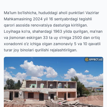
Ma’lum bo‘lishicha, hududdagi aholi punktlari Vazirlar
Mahkamasining 2024 yil 16 sentyabrdagi tegishli
qarori asosida renovatsiya dasturiga kiritilgan.
Loyihaga ko‘ra, shahardagi 1963 yilda qurilgan, ma’nan
va jismonan eskirgan 33 ta uy o‘rniga 2500 dan ortiq
xonadonni o‘z ichiga olgan zamonaviy 5 va 10 qavatli
turar joy binolari qurilishi rejalashtirilgan.