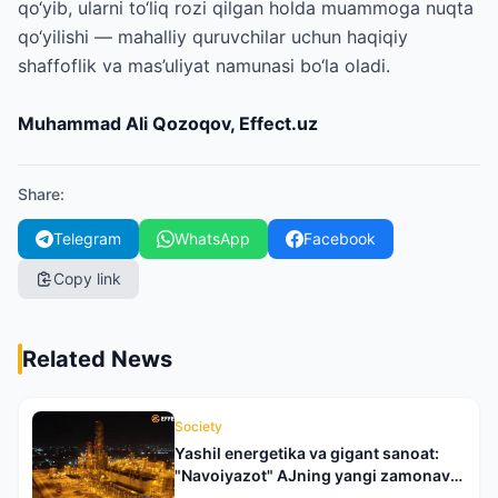
qo‘yib, ularni to‘liq rozi qilgan holda muammoga nuqta
qo‘yilishi — mahalliy quruvchilar uchun haqiqiy
shaffoflik va mas’uliyat namunasi bo‘la oladi.
Muhammad Ali Qozoqov, Effect.uz
Share
:
Telegram
WhatsApp
Facebook
Copy link
Related News
Society
Yashil energetika va gigant sanoat:
"Navoiyazot" AJning yangi zamonaviy
qiyofasiga bir nazar