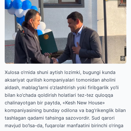
Xulosa o‘rnida shuni aytish lozimki, bugungi kunda
aksariyat qurilish kompaniyalari tomonidan aholini
aldash, mablag‘larni o‘zlashtirish yoki firibgarlik yo‘li
bilan ko‘chada qoldirish holatlari tez-tez quloqqa
chalinayotgan bir paytda, «Kesh New House»
kompaniyasining bunday odilona va bag‘rikenglik bilan
tashlagan qadami tahsinga sazovordir. Sud qarori
mavjud bo‘lsa-da, fuqarolar manfaatini birinchi o‘ringa