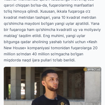
qarori chiqqan bo‘lsa-da, fuqarolarning manfaatlari
to‘liq himoya qilindi. Xususan, ikkala fuqaroga o‘z
kvadrat metridan tashqari, yana 10 kvadrat metrdan
qo‘shimcha maydoni bo‘lgan yangi uylar ajratildi. Yana
bir fuqaroga ham qo‘shimcha kvadratli uy va moliyaviy
mablag‘ taqdim etildi. Eng muhimi, yangi uylar
bitgunga qadar aholining yashab turishi uchun «Kesh
New House» kompaniyasi tomonidan fuqarolarga 20
million so‘mdan 40 million so‘mgacha bo‘lgan
miqdorda naqd ijara pullari to‘lab berildi.