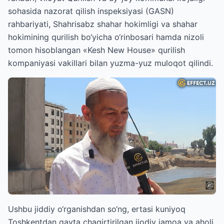
sohasida nazorat qilish inspeksiyasi (GASN)
rahbariyati, Shahrisabz shahar hokimligi va shahar
hokimining qurilish bo‘yicha o‘rinbosari hamda nizoli
tomon hisoblangan «Kesh New House» qurilish
kompaniyasi vakillari bilan yuzma-yuz muloqot qilindi.
Ushbu jiddiy o‘rganishdan so‘ng, ertasi kuniyoq
Toshkentdan qayta chaqirtirilgan ijodiy jamoa va aholi