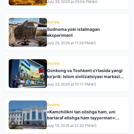
July 28, 2026 at 05:04 PM
0
Society
Sudnoma yoki istalmagan
eksperiment
July 22, 2026 at 11:29 PM
0
Society
Gonkong va Toshkent o‘rtasida yangi
ko‘prik: Islom sivilizatsiyasi markazi
XXRda taqdim etildi
July 22, 2026 at 10:17 PM
0
Society
«Kamchilikni tan olishga ham, uni
bartaraf etishga ham tayyorman»:
Toshkent tumani hokimi bilan bir
July 19, 2026 at 12:30 PM
0
kunlik reyd