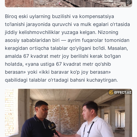
Biroq eski uylarning buzilishi va kompensatsiya
to‘lanishi jarayonida quruvchi va mulk egalari o‘rtasida
jiddiy kelishmovchiliklar yuzaga kelgan. Nizoning
asosiy sabablaridan biri — ayrim fuqarolar tomonidan
keragidan ortiqcha talablar qo‘yilgani bo‘ldi. Masalan,
amalda 67 kvadrat metr joy berilishi kerak bo‘lgan
holatda, «yana ustiga 67 kvadrat metr qo‘shib
berasan» yoki «ikki baravar ko‘p joy berasan»
qabilidagi talablar o‘rtadagi bahsni kuchaytirgan.