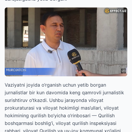
Vaziyatni joyida o‘rganish uchun yetib borgan
jurnalistlar bir kun davomida keng qamrovli jurnalistik
surishtiruv o‘tkazdi. Ushbu jarayonda viloyat
prokuraturasi va viloyat hokimligi mas’ullari, viloyat
hokimining qurilish bo‘yicha o‘rinbosari — Qurilish
boshqarmasi boshlig‘i, viloyat qurilish inspeksiyasi
rahbari, viloyat Qurilish va uy-joy kommunal xo‘jaligi