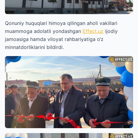
Qonuniy huquqlari himoya qilingan aholi vakillari
muammoga adolatli yondashgan
Effect.uz
ijodiy
jamoasiga hamda viloyat rahbariyatiga o‘z
minnatdorliklarini bildirdi.