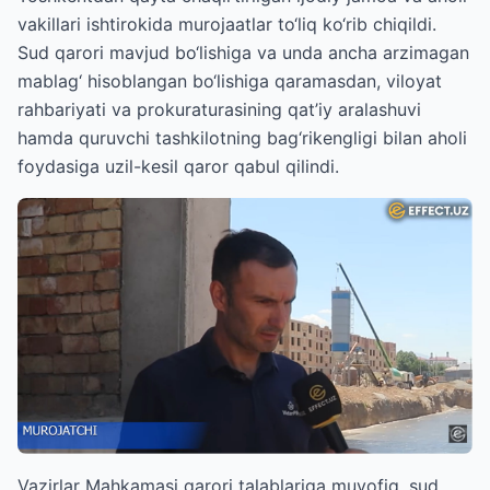
vakillari ishtirokida murojaatlar to‘liq ko‘rib chiqildi.
Sud qarori mavjud bo‘lishiga va unda ancha arzimagan
mablag‘ hisoblangan bo‘lishiga qaramasdan, viloyat
rahbariyati va prokuraturasining qat’iy aralashuvi
hamda quruvchi tashkilotning bag‘rikengligi bilan aholi
foydasiga uzil-kesil qaror qabul qilindi.
Vazirlar Mahkamasi qarori talablariga muvofiq, sud