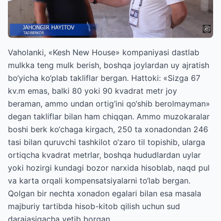
Vaholanki, «Kesh New House» kompaniyasi dastlab
mulkka teng mulk berish, boshqa joylardan uy ajratish
bo‘yicha ko‘plab takliflar bergan. Hattoki: «Sizga 67
kv.m emas, balki 80 yoki 90 kvadrat metr joy
beraman, ammo undan ortig‘ini qo‘shib berolmayman»
degan takliflar bilan ham chiqqan. Ammo muzokaralar
boshi berk ko‘chaga kirgach, 250 ta xonadondan 246
tasi bilan quruvchi tashkilot o‘zaro til topishib, ularga
ortiqcha kvadrat metrlar, boshqa hududlardan uylar
yoki hozirgi kundagi bozor narxida hisoblab, naqd pul
va karta orqali kompensatsiyalarni to‘lab bergan.
Qolgan bir nechta xonadon egalari bilan esa masala
majburiy tartibda hisob-kitob qilish uchun sud
darajasigacha yetib borgan.