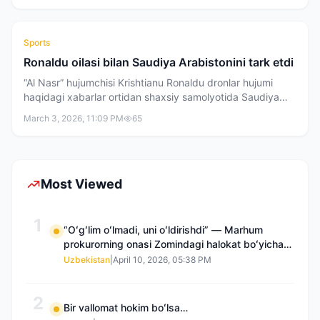
to‘xtalamiz.
Sports
Ronaldu oilasi bilan Saudiya Arabistonini tark etdi
“Al Nasr” hujumchisi Krishtianu Ronaldu dronlar hujumi
haqidagi xabarlar ortidan shaxsiy samolyotida Saudiya
Arabistonini zudlik bilan tark etgani aytilmoqda.
March 3, 2026, 11:09 PM
65
Most Viewed
1
“Oʻgʻlim oʻlmadi, uni oʻldirishdi” — Marhum
prokurorning onasi Zomindagi halokat boʻyicha
qayta tergov talab qilmoqda
Uzbekistan
|
April 10, 2026, 05:38 PM
2
Bir vallomat hokim boʻlsa…