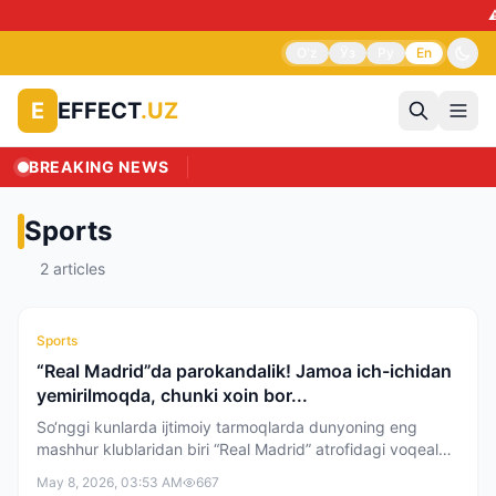
⚠️
O'z
Ўз
Ру
En
EFFECT
.UZ
E
BREAKING NEWS
Sports
2
articles
Sports
“Real Madrid”da parokandalik! Jamoa ich-ichidan
yemirilmoqda, chunki xoin bor...
So‘nggi kunlarda ijtimoiy tarmoqlarda dunyoning eng
mashhur klublaridan biri “Real Madrid” atrofidagi voqealar
shov-shuvlarga sabab bo‘lmoqda. Bugungi maqolamiz
May 8, 2026, 03:53 AM
667
orqali jamoa ichida sodir bo'layotgan hodisalarga biroz