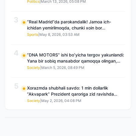
Politics
|
March 13, 2026, 05:08 PM
3
“Real Madrid”da parokandalik! Jamoa ich-
ichidan yemirilmoqda, chunki xoin bor...
Sports
|
May 8, 2026, 03:53 AM
4
“DNA MOTORS” ishi boʻyicha tergov yakunlandi:
Yana bir sobiq mansabdor qamoqqa olingan,
Saidnazirxanovaning “zami” gʻoyib boʻlgan
Society
|
March 5, 2026, 08:49 PM
5
Xorazmda shubhali savdo: 1 mln dollarlik
“Akvapark” Prezident qaroriga zid ravishda
sotilgani maʼlum boʻldi
Society
|
May 2, 2026, 04:08 PM