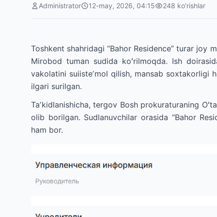
Administrator
12-may, 2026, 04:15
248
ko'rishlar
Toshkent shahridagi “Bahor Residence” turar joy ma
Mirobod tuman sudida koʻrilmoqda. Ish doirasida
vakolatini suiisteʼmol qilish, mansab soxtakorligi 
ilgari surilgan.
Taʼkidlanishicha, tergov Bosh prokuraturaning Oʻta
olib borilgan. Sudlanuvchilar orasida “Bahor Res
ham bor.