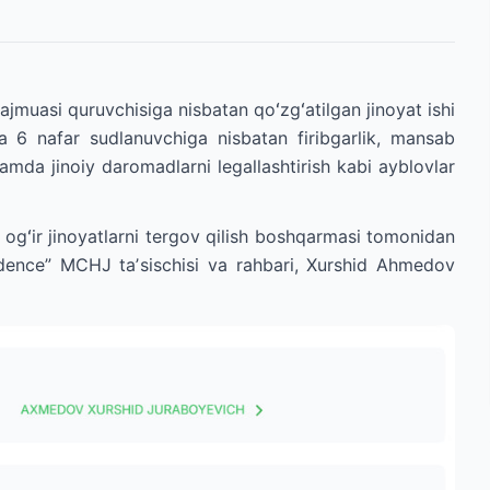
jmuasi quruvchisiga nisbatan qoʻzgʻatilgan jinoyat ishi
 6 nafar sudlanuvchiga nisbatan firibgarlik, mansab
hamda jinoiy daromadlarni legallashtirish kabi ayblovlar
 ogʻir jinoyatlarni tergov qilish boshqarmasi tomonidan
idence” MCHJ taʼsischisi va rahbari, Xurshid Ahmedov