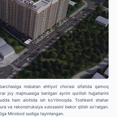
barchasiga nisbatan ehtiyot chorasi sifatida qamoq
rar joy majmuasiga berilgan ayrim qurilish hujjatlarini
udda ham alohida ish koʻrilmoqda. Toshkent shahar
tura va rekonstruksiya xulosasini bekor qilish soʻralgan.
00ga Mirobod sudiga tayinlangan.