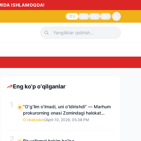
O'z
Ўз
Ру
En
Sudnoma yoki istalma
Eng ko'p o'qilganlar
1
“Oʻgʻlim oʻlmadi, uni oʻldirishdi” — Marhum
prokurorning onasi Zomindagi halokat
boʻyicha qayta tergov talab qilmoqda
O'zbekiston
|
April 10, 2026, 05:38 PM
2
Bir vallomat hokim boʻlsa…