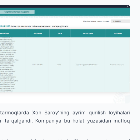
tarmoqlarda Xon Saroyʼning ayrim qurilish loyihalari
ar tarqalgandi. Kompaniya bu holat yuzasidan mutloq