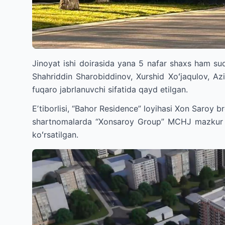
Jinoyat ishi doirasida yana 5 nafar shaxs ham s
Shahriddin Sharobiddinov, Xurshid Xoʻjaqulov, Az
fuqaro jabrlanuvchi sifatida qayd etilgan.
Eʼtiborlisi, “Bahor Residence” loyihasi Xon Saroy br
shartnomalarda “Xonsaroy Group” MCHJ mazkur quri
koʻrsatilgan.