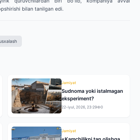
rik quruvchilardan biri boʻlib, kompaniya avval
shirishi bilan tanilgan edi.
usxalash
Jamiyat
Sudnoma yoki istalmagan
eksperiment?
22-iyul, 2026, 23:29
0
Jamiyat
«Kamchilikni tan olishga