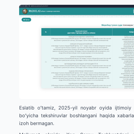
Eslatib oʻtamiz, 2025-yil noyabr oyida ijtimoiy 
boʻyicha tekshiruvlar boshlangani haqida xabarl
izoh bermagan.