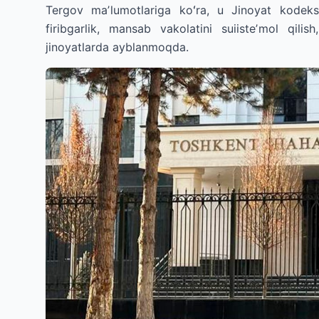
Tergov maʼlumotlariga koʻra, u Jinoyat kodek
firibgarlik, mansab vakolatini suiisteʼmol qili
jinoyatlarda ayblanmoqda.