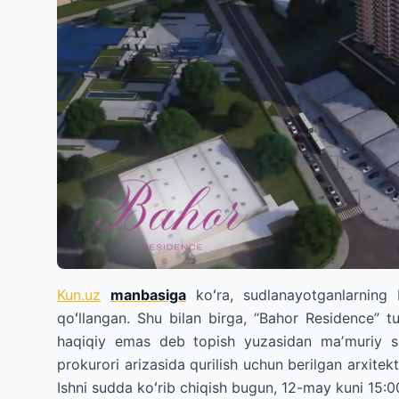
Kun.uz
manbasiga
koʻra, sudlanayotganlarning 
qoʻllangan. Shu bilan birga, “Bahor Residence” tu
haqiqiy emas deb topish yuzasidan maʼmuriy s
prokurori arizasida qurilish uchun berilgan arxitek
Ishni sudda koʻrib chiqish bugun, 12-may kuni 15: