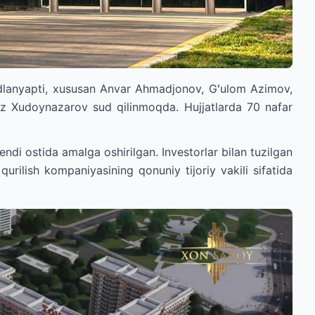
udlanyapti, xususan Anvar Ahmadjonov, Gʻulom Azimov,
iz Xudoynazarov sud qilinmoqda. Hujjatlarda 70 nafar
endi ostida amalga oshirilgan. Investorlar bilan tuzilgan
lish kompaniyasining qonuniy tijoriy vakili sifatida