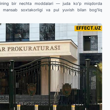
sining bir nechta moddalari — juda koʻp miqdorda
sh, mansab soxtakorligi va pul yuvish bilan bogʻliq