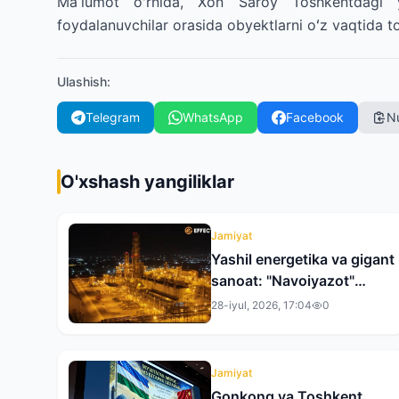
Maʼlumot oʻrnida, Xon Saroy Toshkentdagi yi
foydalanuvchilar orasida obyektlarni oʻz vaqtida top
Ulashish
:
Telegram
WhatsApp
Facebook
N
O'xshash yangiliklar
Jamiyat
Yashil energetika va gigant
sanoat: "Navoiyazot"
AJning yangi zamonaviy
28-iyul, 2026, 17:04
0
qiyofasiga bir nazar
Jamiyat
Gonkong va Toshkent