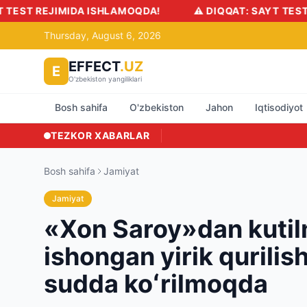
HLAMOQDA!
⚠️ DIQQAT: SAYT TEST REJIMIDA ISHLAMO
Thursday, August 6, 2026
EFFECT
.UZ
E
O'zbekiston yangiliklari
Bosh sahifa
O'zbekiston
Jahon
Iqtisodiyot
TEZKOR XABARLAR
Bosh sahifa
Jamiyat
Jamiyat
«Xon Saroy»dan kutilm
ishongan yirik qurilis
sudda koʻrilmoqda