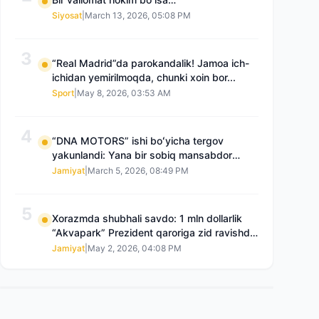
Siyosat
|
March 13, 2026, 05:08 PM
3
“Real Madrid”da parokandalik! Jamoa ich-
ichidan yemirilmoqda, chunki xoin bor...
Sport
|
May 8, 2026, 03:53 AM
4
“DNA MOTORS” ishi boʻyicha tergov
yakunlandi: Yana bir sobiq mansabdor
qamoqqa olingan, Saidnazirxanovaning
Jamiyat
|
March 5, 2026, 08:49 PM
“zami” gʻoyib boʻlgan
5
Xorazmda shubhali savdo: 1 mln dollarlik
“Akvapark” Prezident qaroriga zid ravishda
sotilgani maʼlum boʻldi
Jamiyat
|
May 2, 2026, 04:08 PM