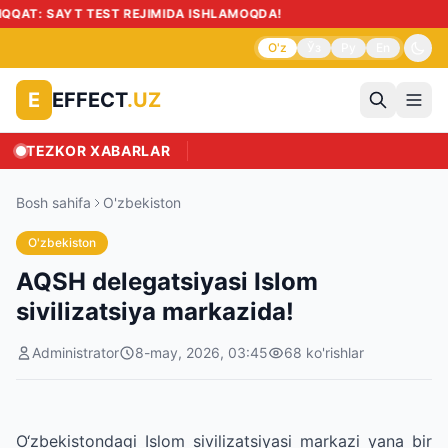
O'z
Ўз
Ру
En
EFFECT
.UZ
E
TEZKOR XABARLAR
Bosh sahifa
O'zbekiston
O'zbekiston
AQSH delegatsiyasi Islom
sivilizatsiya markazida!
Administrator
8-may, 2026, 03:45
68
ko'rishlar
O‘zbekistondagi Islom sivilizatsiyasi markazi yana bir