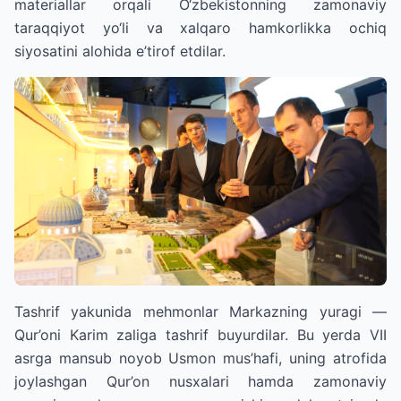
materiallar orqali O‘zbekistonning zamonaviy
taraqqiyot yo‘li va xalqaro hamkorlikka ochiq
siyosatini alohida e’tirof etdilar.
Tashrif yakunida mehmonlar Markazning yuragi —
Qur’oni Karim zaliga tashrif buyurdilar. Bu yerda VII
asrga mansub noyob Usmon mus’hafi, uning atrofida
joylashgan Qur’on nusxalari hamda zamonaviy