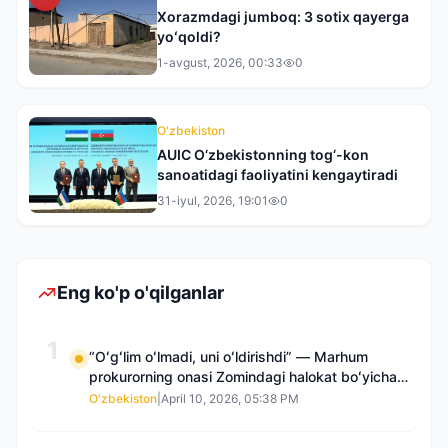
Xorazmdagi jumboq: 3 sotix qayerga
yoʻqoldi?
1-avgust, 2026, 00:33
0
O'zbekiston
AUIC O‘zbekistonning tog‘-kon
sanoatidagi faoliyatini kengaytiradi
31-iyul, 2026, 19:01
0
Eng ko'p o'qilganlar
1
“Oʻgʻlim oʻlmadi, uni oʻldirishdi” — Marhum
prokurorning onasi Zomindagi halokat boʻyicha
qayta tergov talab qilmoqda
O'zbekiston
|
April 10, 2026, 05:38 PM