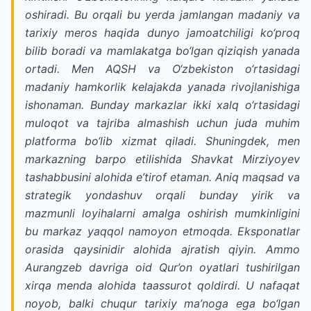
oshiradi. Bu orqali bu yerda jamlangan madaniy va
tarixiy meros haqida dunyo jamoatchiligi ko‘proq
bilib boradi va mamlakatga bo‘lgan qiziqish yanada
ortadi. Men AQSH va O‘zbekiston o‘rtasidagi
madaniy hamkorlik kelajakda yanada rivojlanishiga
ishonaman. Bunday markazlar ikki xalq o‘rtasidagi
muloqot va tajriba almashish uchun juda muhim
platforma bo‘lib xizmat qiladi. Shuningdek, men
markazning barpo etilishida Shavkat Mirziyoyev
tashabbusini alohida e’tirof etaman. Aniq maqsad va
strategik yondashuv orqali bunday yirik va
mazmunli loyihalarni amalga oshirish mumkinligini
bu markaz yaqqol namoyon etmoqda. Eksponatlar
orasida qaysinidir alohida ajratish qiyin. Ammo
Aurangzeb davriga oid Qur’on oyatlari tushirilgan
xirqa menda alohida taassurot qoldirdi. U nafaqat
noyob, balki chuqur tarixiy ma’noga ega bo‘lgan