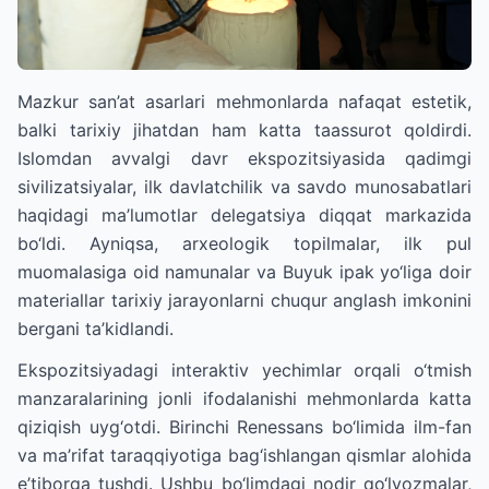
Mazkur san’at asarlari mehmonlarda nafaqat estetik,
balki tarixiy jihatdan ham katta taassurot qoldirdi.
Islomdan avvalgi davr ekspozitsiyasida qadimgi
sivilizatsiyalar, ilk davlatchilik va savdo munosabatlari
haqidagi ma’lumotlar delegatsiya diqqat markazida
bo‘ldi. Ayniqsa, arxeologik topilmalar, ilk pul
muomalasiga oid namunalar va Buyuk ipak yo‘liga doir
materiallar tarixiy jarayonlarni chuqur anglash imkonini
bergani ta’kidlandi.
Ekspozitsiyadagi interaktiv yechimlar orqali o‘tmish
manzaralarining jonli ifodalanishi mehmonlarda katta
qiziqish uyg‘otdi. Birinchi Renessans bo‘limida ilm-fan
va ma’rifat taraqqiyotiga bag‘ishlangan qismlar alohida
e’tiborga tushdi. Ushbu bo‘limdagi nodir qo‘lyozmalar,