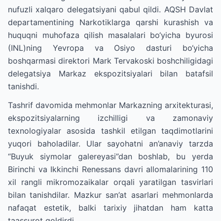
nufuzli xalqaro delegatsiyani qabul qildi. AQSH Davlat
departamentining Narkotiklarga qarshi kurashish va
huquqni muhofaza qilish masalalari bo‘yicha byurosi
(INL)ning Yevropa va Osiyo dasturi bo‘yicha
boshqarmasi direktori Mark Tervakoski boshchiligidagi
delegatsiya Markaz ekspozitsiyalari bilan batafsil
tanishdi.
Tashrif davomida mehmonlar Markazning arxitekturasi,
ekspozitsiyalarning izchilligi va zamonaviy
texnologiyalar asosida tashkil etilgan taqdimotlarini
yuqori baholadilar. Ular sayohatni an’anaviy tarzda
“Buyuk siymolar galereyasi”dan boshlab, bu yerda
Birinchi va Ikkinchi Renessans davri allomalarining 110
xil rangli mikromozaikalar orqali yaratilgan tasvirlari
bilan tanishdilar. Mazkur san’at asarlari mehmonlarda
nafaqat estetik, balki tarixiy jihatdan ham katta
taassurot qoldirdi.