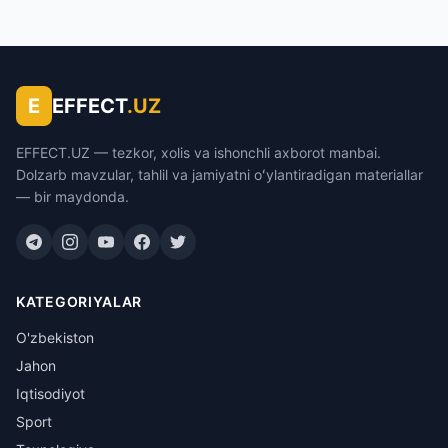
E
EFFECT
.UZ
EFFECT.UZ — tezkor, xolis va ishonchli axborot manbai.
Dolzarb mavzular, tahlil va jamiyatni oʻylantiradigan materiallar
— bir maydonda.
KATEGORIYALAR
O'zbekiston
Jahon
Iqtisodiyot
Sport