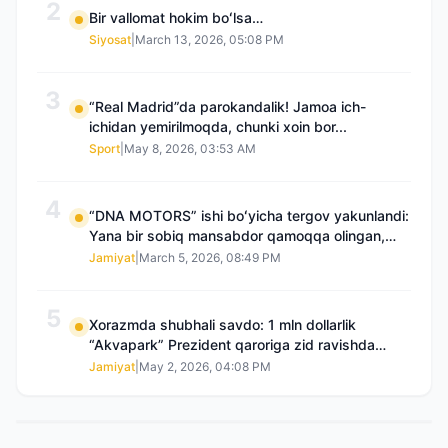
2
Bir vallomat hokim boʻlsa…
Siyosat
|
March 13, 2026, 05:08 PM
3
“Real Madrid”da parokandalik! Jamoa ich-
ichidan yemirilmoqda, chunki xoin bor...
Sport
|
May 8, 2026, 03:53 AM
4
“DNA MOTORS” ishi boʻyicha tergov yakunlandi:
Yana bir sobiq mansabdor qamoqqa olingan,
Saidnazirxanovaning “zami” gʻoyib boʻlgan
Jamiyat
|
March 5, 2026, 08:49 PM
5
Xorazmda shubhali savdo: 1 mln dollarlik
“Akvapark” Prezident qaroriga zid ravishda
sotilgani maʼlum boʻldi
Jamiyat
|
May 2, 2026, 04:08 PM