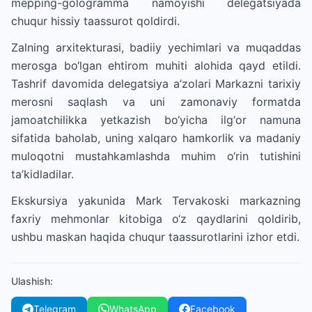
mepping-gologramma namoyishi delegatsiyada
chuqur hissiy taassurot qoldirdi.
Zalning arxitekturasi, badiiy yechimlari va muqaddas
merosga bo‘lgan ehtirom muhiti alohida qayd etildi.
Tashrif davomida delegatsiya a’zolari Markazni tarixiy
merosni saqlash va uni zamonaviy formatda
jamoatchilikka yetkazish bo‘yicha ilg‘or namuna
sifatida baholab, uning xalqaro hamkorlik va madaniy
muloqotni mustahkamlashda muhim o‘rin tutishini
ta’kidladilar.
Ekskursiya yakunida Mark Tervakoski markazning
faxriy mehmonlar kitobiga o‘z qaydlarini qoldirib,
ushbu maskan haqida chuqur taassurotlarini izhor etdi.
Ulashish
:
Telegram
WhatsApp
Facebook