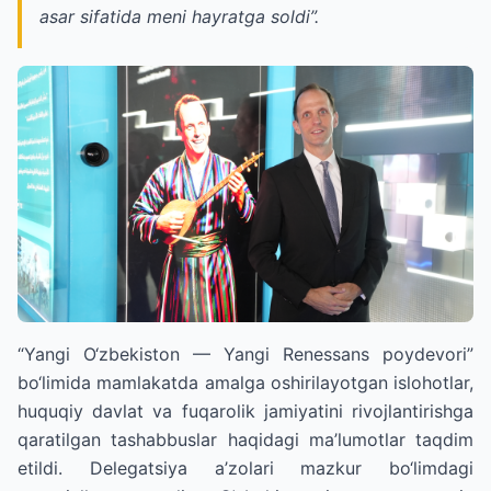
asar sifatida meni hayratga soldi”.
“Yangi O‘zbekiston — Yangi Renessans poydevori”
bo‘limida mamlakatda amalga oshirilayotgan islohotlar,
huquqiy davlat va fuqarolik jamiyatini rivojlantirishga
qaratilgan tashabbuslar haqidagi ma’lumotlar taqdim
etildi. Delegatsiya a’zolari mazkur bo‘limdagi