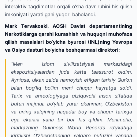
interaktiv taqdimotlar orqali o‘sha davr ruhini his qilish
imkoniyati yaratilgani yuqori baholandi.
Mark Tervakoski, AQSH Davlat departamentining
Narkotiklarga qarshi kurashish va huquqni muhofaza
qilish masalalari bo‘yicha byurosi (INL)ning Yevropa
va Osiyo dasturi bo‘yicha boshqarmasi direktori:
“Men Islom sivilizatsiyasi markazidagi
ekspozitsiyalardan juda katta taassurot oldim.
Ayniqsa, ulkan zalda namoyish etilgan tarixiy Qur’on
bilan bog‘liq bo‘lim meni chuqur hayratga soldi.
Tarix va arxeologiyaga qiziquvchi inson sifatida
butun majmua bo‘ylab yurar ekanman, O‘zbekiston
va uning xalqining naqadar boy va chuqur tarixga
ega ekanini yana bir bor his qildim. Menimcha,
markazning Guinness World Records ro‘yxatiga
kiritilishi O‘zbekistonning xalqaro nufuzini yanada