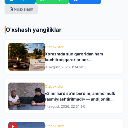
Nusxalash
O'xshash yangiliklar
O'zbekiston
Xorazmda sud qaroridan ham
kuchliroq qarorlar bor…
3-avgust, 2026, 15:41
0
O'zbekiston
«2 milliard so‘m berdim, ammo mulk
rasmiylashtirilmadi» — andijonlik
tadbirkor tergovdan norozi
1-avgust, 2026, 22:31
0
O'zbekiston