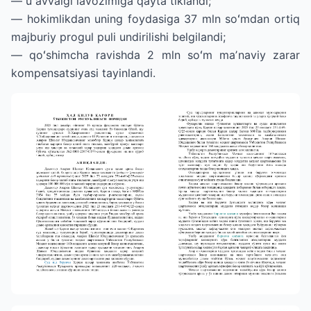
— u avvalgi lavozimiga qayta tiklandi;
— hokimlikdan uning foydasiga 37 mln soʻmdan ortiq
majburiy progul puli undirilishi belgilandi;
— qoʻshimcha ravishda 2 mln soʻm maʼnaviy zarar
kompensatsiyasi tayinlandi.