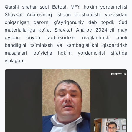
Qarshi shahar sudi Batosh MFY hokim yordamchisi
Shavkat Anarovning ishdan boʻshatilishi yuzasidan
chiqarilgan qarorni gʻayriqonuniy deb topdi. Sud
materiallariga koʻra, Shavkat Anarov 2024-yil may
oyidan buyon tadbirkorlikni rivojlantirish, aholi
bandligini taʼminlash va kambagʻallikni qisqartirish
masalalari boʻyicha hokim yordamchisi sifatida
ishlagan.