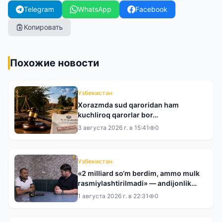
Telegram
WhatsApp
Facebook
Копировать
Похожие новости
Узбекистан
Xorazmda sud qaroridan ham
kuchliroq qarorlar bor…
3 августа 2026 г. в 15:41
0
Узбекистан
«2 milliard so‘m berdim, ammo mulk
rasmiylashtirilmadi» — andijonlik
tadbirkor tergovdan norozi
1 августа 2026 г. в 22:31
0