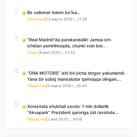
2
Bir vallomat hokim boʻlsa…
Политика
|
13 марта 2026 г., 17:08
3
“Real Madrid”da parokandalik! Jamoa ich-
ichidan yemirilmoqda, chunki xoin bor...
Спорт
|
8 мая 2026 г., 03:53
4
“DNA MOTORS” ishi boʻyicha tergov yakunlandi:
Yana bir sobiq mansabdor qamoqqa olingan,
Saidnazirxanovaning “zami” gʻoyib boʻlgan
Общество
|
5 марта 2026 г., 20:49
5
Xorazmda shubhali savdo: 1 mln dollarlik
“Akvapark” Prezident qaroriga zid ravishda
sotilgani maʼlum boʻldi
Общество
|
2 мая 2026 г., 16:08