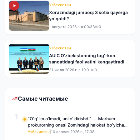
Узбекистан
Xorazmdagi jumboq: 3 sotix qayerga
yoʻqoldi?
1 августа 2026 г. в 00:33
0
Узбекистан
AUIC O‘zbekistonning tog‘-kon
sanoatidagi faoliyatini kengaytiradi
31 июля 2026 г. в 19:01
0
Самые читаемые
1
“Oʻgʻlim oʻlmadi, uni oʻldirishdi” — Marhum
prokurorning onasi Zomindagi halokat boʻyicha
qayta tergov talab qilmoqda
Узбекистан
|
10 апреля 2026 г., 17:38