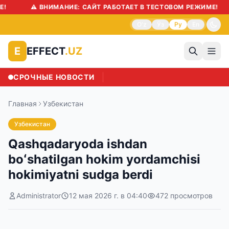
⚠️ ВНИМАНИЕ: САЙТ РАБОТАЕТ В ТЕСТОВОМ РЕЖИМЕ!
O'z
Ўз
Ру
En
EFFECT
.UZ
E
СРОЧНЫЕ НОВОСТИ
Главная
Узбекистан
Узбекистан
Qashqadaryoda ishdan
boʻshatilgan hokim yordamchisi
hokimiyatni sudga berdi
Administrator
12 мая 2026 г. в 04:40
472
просмотров