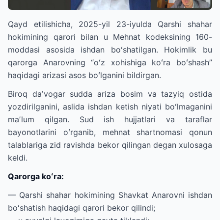
Qayd etilishicha, 2025-yil 23-iyulda Qarshi shahar
hokimining qarori bilan u Mehnat kodeksining 160-
moddasi asosida ishdan boʻshatilgan. Hokimlik bu
qarorga Anarovning “oʻz xohishiga koʻra boʻshash”
haqidagi arizasi asos boʻlganini bildirgan.
Biroq daʼvogar sudda ariza bosim va tazyiq ostida
yozdirilganini, aslida ishdan ketish niyati boʻlmaganini
maʼlum qilgan. Sud ish hujjatlari va taraflar
bayonotlarini oʻrganib, mehnat shartnomasi qonun
talablariga zid ravishda bekor qilingan degan xulosaga
keldi.
Qarorga koʻra:
— Qarshi shahar hokimining Shavkat Anarovni ishdan
boʻshatish haqidagi qarori bekor qilindi;