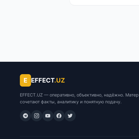
E
EFFECT
.UZ
EFFECT.UZ — оперативно, объективно, надёжно. Мате
сочетают факты, аналитику и понятную подачу.