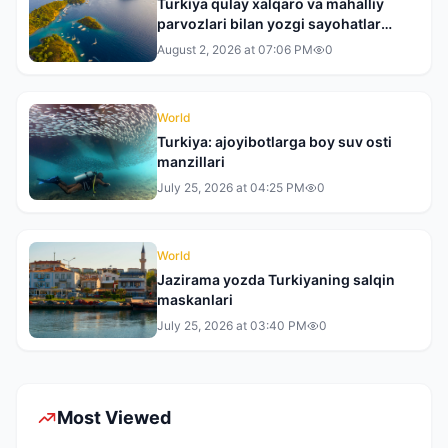
Turkiya qulay xalqaro va mahalliy
parvozlari bilan yozgi sayohatlar
uchun yetakchi yo‘nalishga
August 2, 2026 at 07:06 PM
0
aylanmoqda
World
Turkiya: ajoyibotlarga boy suv osti
manzillari
July 25, 2026 at 04:25 PM
0
World
Jazirama yozda Turkiyaning salqin
maskanlari
July 25, 2026 at 03:40 PM
0
Most Viewed