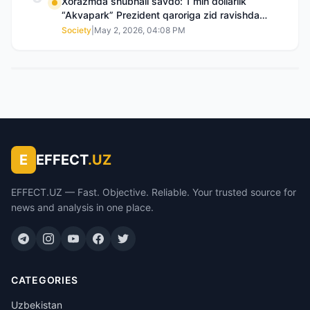
Xorazmda shubhali savdo: 1 mln dollarlik
“Akvapark” Prezident qaroriga zid ravishda
sotilgani maʼlum boʻldi
Society
|
May 2, 2026, 04:08 PM
E
EFFECT
.UZ
EFFECT.UZ — Fast. Objective. Reliable. Your trusted source for
news and analysis in one place.
CATEGORIES
Uzbekistan