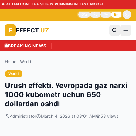
️ ATTENTION: THE SITE IS RUNNING IN TEST MODE!
O'z
Ўз
Ру
En
EFFECT
.UZ
E
BREAKING NEWS
Home
World
World
Urush effekti. Yevropada gaz narxi
1000 kubometr uchun 650
dollardan oshdi
Administrator
March 4, 2026 at 03:01 AM
58
views