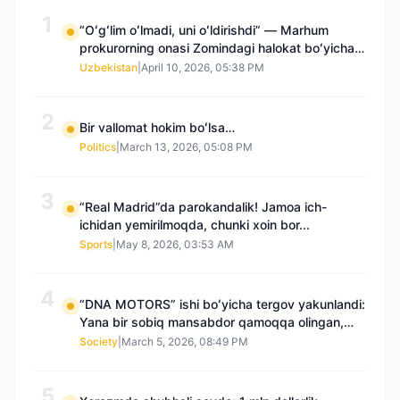
1
“Oʻgʻlim oʻlmadi, uni oʻldirishdi” — Marhum
prokurorning onasi Zomindagi halokat boʻyicha
qayta tergov talab qilmoqda
Uzbekistan
|
April 10, 2026, 05:38 PM
2
Bir vallomat hokim boʻlsa…
Politics
|
March 13, 2026, 05:08 PM
3
“Real Madrid”da parokandalik! Jamoa ich-
ichidan yemirilmoqda, chunki xoin bor...
Sports
|
May 8, 2026, 03:53 AM
4
“DNA MOTORS” ishi boʻyicha tergov yakunlandi:
Yana bir sobiq mansabdor qamoqqa olingan,
Saidnazirxanovaning “zami” gʻoyib boʻlgan
Society
|
March 5, 2026, 08:49 PM
5