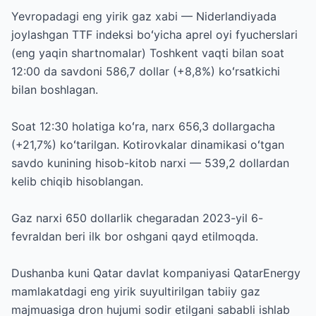
Yevropadagi eng yirik gaz xabi — Niderlandiyada
joylashgan TTF indeksi boʻyicha aprel oyi fyucherslari
(eng yaqin shartnomalar) Toshkent vaqti bilan soat
12:00 da savdoni 586,7 dollar (+8,8%) koʻrsatkichi
bilan boshlagan.
Soat 12:30 holatiga koʻra, narx 656,3 dollargacha
(+21,7%) koʻtarilgan. Kotirovkalar dinamikasi oʻtgan
savdo kunining hisob-kitob narxi — 539,2 dollardan
kelib chiqib hisoblangan.
Gaz narxi 650 dollarlik chegaradan 2023-yil 6-
fevraldan beri ilk bor oshgani qayd etilmoqda.
Dushanba kuni Qatar davlat kompaniyasi QatarEnergy
mamlakatdagi eng yirik suyultirilgan tabiiy gaz
majmuasiga dron hujumi sodir etilgani sababli ishlab