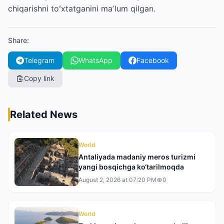
chiqarishni toʻxtatganini maʼlum qilgan.
Share
:
Telegram
WhatsApp
Facebook
Copy link
Related News
World
Antaliyada madaniy meros turizmi
yangi bosqichga ko‘tarilmoqda
August 2, 2026 at 07:20 PM
0
World