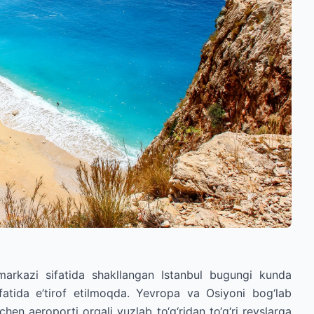
arkazi sifatida shakllangan Istanbul bugungi kunda
fatida e’tirof etilmoqda. Yevropa va Osiyoni bog‘lab
en aeroporti orqali yuzlab to‘g‘ridan to‘g‘ri reyslarga