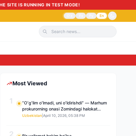
ODE!
O'z
Ўз
Ру
En
Sudnoma yoki istalmagan eks
Most Viewed
1
“Oʻgʻlim oʻlmadi, uni oʻldirishdi” — Marhum
prokurorning onasi Zomindagi halokat
boʻyicha qayta tergov talab qilmoqda
Uzbekistan
|
April 10, 2026, 05:38 PM
2
Bir vallomat hokim boʻlsa…