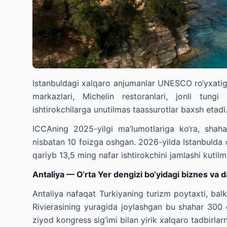
Istanbuldagi xalqaro anjumanlar UNESCO ro‘yxatiga 
markazlari, Michelin restoranlari, jonli tungi
ishtirokchilarga unutilmas taassurotlar baxsh etadi
ICCAning 2025-yilgi ma’lumotlariga ko‘ra, shaha
nisbatan 10 foizga oshgan. 2026-yilda Istanbulda o‘t
qariyb 13,5 ming nafar ishtirokchini jamlashi kuti
Antaliya — O‘rta Yer dengizi bo‘yidagi biznes va 
Antaliya nafaqat Turkiyaning turizm poytaxti, bal
Rivierasining yuragida joylashgan bu shahar 30
ziyod kongress sig‘imi bilan yirik xalqaro tadbirlar