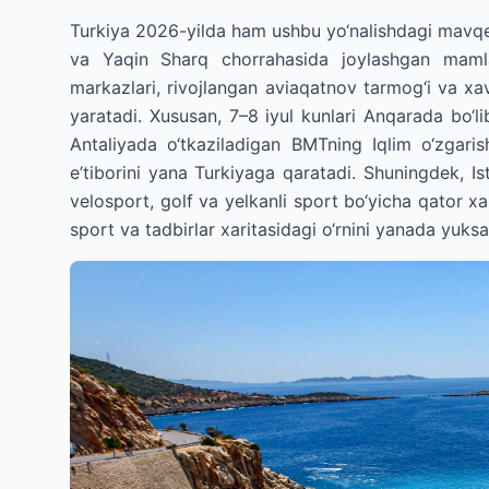
Turkiya 2026-yilda ham ushbu yo‘nalishdagi mav
va Yaqin Sharq chorrahasida joylashgan mamla
markazlari, rivojlangan aviaqatnov tarmog‘i va xav
yaratadi. Xususan, 7–8 iyul kunlari Anqarada bo‘
Antaliyada o‘tkaziladigan BMTning Iqlim o‘zgari
e’tiborini yana Turkiyaga qaratadi. Shuningdek, I
velosport, golf va yelkanli sport bo‘yicha qator 
sport va tadbirlar xaritasidagi o‘rnini yanada yuks