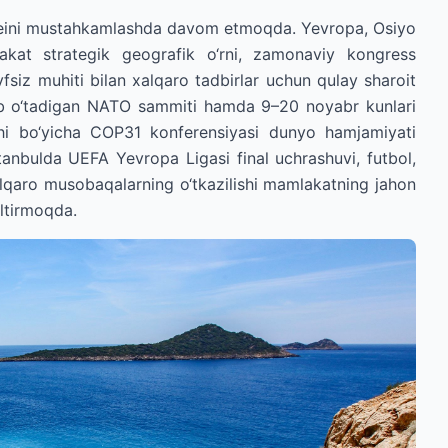
qeini mustahkamlashda davom etmoqda. Yevropa, Osiyo
kat strategik geografik o‘rni, zamonaviy kongress
fsiz muhiti bilan xalqaro tadbirlar uchun qulay sharoit
lib o‘tadigan NATO sammiti hamda 9–20 noyabr kunlari
shi bo‘yicha COP31 konferensiyasi dunyo hamjamiyati
stanbulda UEFA Yevropa Ligasi final uchrashuvi, futbol,
xalqaro musobaqalarning o‘tkazilishi mamlakatning jahon
altirmoqda.