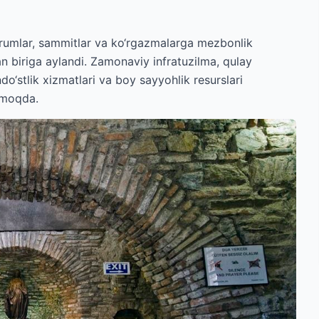
forumlar, sammitlar va ko‘rgazmalarga mezbonlik
an biriga aylandi. Zamonaviy infratuzilma, qulay
o‘stlik xizmatlari va boy sayyohlik resurslari
rmoqda.