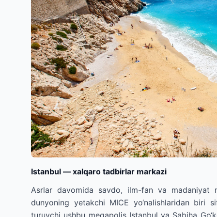
Istanbul — xalqaro tadbirlar markazi
Asrlar davomida savdo, ilm-fan va madaniyat m
dunyoning yetakchi MICE yo‘nalishlaridan biri si
turuvchi ushbu megapolis Istanbul va Sabiha Go‘kch