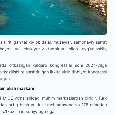
kiritilgan tarixiy obidalar, muzeylar, zamonaviy san’at
 hayot va eksklyuziv tadbirlar bilan uyg‘unlashib,
.
rda o‘tkazilgan xalqaro kongresslar soni 2024-yilga
kazilishi rejalashtirilgan ikkita yirik tibbiyot kongressi
lmoqda.
dam olish maskani
ki MICE yo‘nalishidagi muhim markazlardan biridir. Turk
0 dan ortiq besh yulduzli mehmonxona va 175 mingdan
ni o‘tkazish imkoniyatiga ega.