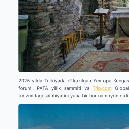
2025-yilda Turkiyada o‘tkazilgan Yevropa Kengash
forumi, PATA yillik sammiti va
Trip.com
Global
turizmidagi salohiyatini yana bir bor namoyon etdi