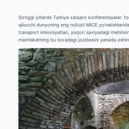
So‘nggi yillarda Turkiya xalqaro konferensiyalar, 
qiluvchi dunyoning eng nufuzli MICE yo‘nalishlarid
transport imkoniyatlari, yuqori saviyadagi mehmond
mamlakatning bu boradagi jozibasini yanada oshi