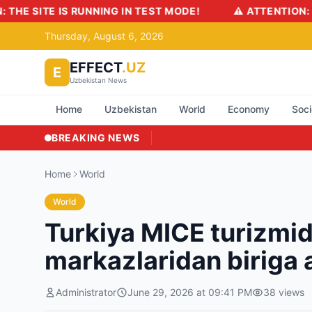
T MODE!
⚠️ ATTENTION: THE SITE IS RUNNING IN TEST 
Thursday, August 6, 2026
EFFECT
.UZ
E
Uzbekistan News
Home
Uzbekistan
World
Economy
Soci
BREAKING NEWS
Home
World
World
Turkiya MICE turizmid
markazlaridan biriga 
Administrator
June 29, 2026 at 09:41 PM
38
views