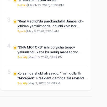
Politics
|
March 13, 2026, 05:08 PM
3
“Real Madrid”da parokandalik! Jamoa ich-
ichidan yemirilmoqda, chunki xoin bor...
Sports
|
May 8, 2026, 03:53 AM
4
“DNA MOTORS” ishi boʻyicha tergov
yakunlandi: Yana bir sobiq mansabdor
qamoqqa olingan, Saidnazirxanovaning
Society
|
March 5, 2026, 08:49 PM
“zami” gʻoyib boʻlgan
5
Xorazmda shubhali savdo: 1 mln dollarlik
“Akvapark” Prezident qaroriga zid ravishda
sotilgani maʼlum boʻldi
Society
|
May 2, 2026, 04:08 PM