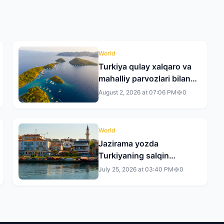
World
Turkiya qulay xalqaro va
mahalliy parvozlari bilan
yozgi sayohatlar uchun
August 2, 2026 at 07:06 PM
0
yetakchi yo‘nalishga
aylanmoqda
World
Jazirama yozda
Turkiyaning salqin
maskanlari
July 25, 2026 at 03:40 PM
0