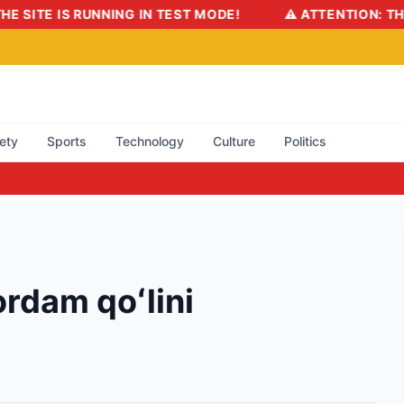
TE IS RUNNING IN TEST MODE!
⚠️ ATTENTION: THE SIT
ety
Sports
Technology
Culture
Politics
rdam qoʻlini