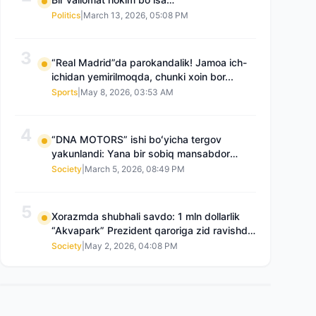
Politics
|
March 13, 2026, 05:08 PM
3
“Real Madrid”da parokandalik! Jamoa ich-
ichidan yemirilmoqda, chunki xoin bor...
Sports
|
May 8, 2026, 03:53 AM
4
“DNA MOTORS” ishi boʻyicha tergov
yakunlandi: Yana bir sobiq mansabdor
qamoqqa olingan, Saidnazirxanovaning
Society
|
March 5, 2026, 08:49 PM
“zami” gʻoyib boʻlgan
5
Xorazmda shubhali savdo: 1 mln dollarlik
“Akvapark” Prezident qaroriga zid ravishda
sotilgani maʼlum boʻldi
Society
|
May 2, 2026, 04:08 PM