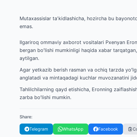
Mutaxassislar taʼkidlashicha, hozircha bu bayonot
emas.
Ilgariroq ommaviy axborot vositalari Pxenyan Ero
bergan boʻlishi mumkinligi haqida xabar tarqatgan
aytilgan.
Agar yetkazib berish rasman va ochiq tarzda yoʻl
anglatadi va mintaqadagi kuchlar muvozanatini jidd
Tahlilchilarning qayd etishicha, Eronning zaiflashi
zarba boʻlishi mumkin.
Share
:
Telegram
WhatsApp
Facebook
Co