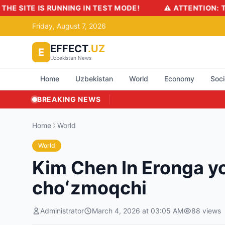
SITE IS RUNNING IN TEST MODE!
⚠️ ATTENTION: THE SI
Friday, August 7, 2026
EFFECT
.UZ
E
Uzbekistan News
Home
Uzbekistan
World
Economy
Soci
BREAKING NEWS
Home
World
World
Kim Chen In Eronga yo
choʻzmoqchi
Administrator
March 4, 2026 at 03:05 AM
88
views