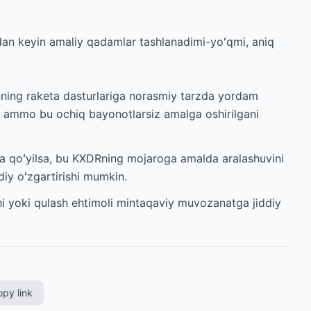
dan keyin amaliy qadamlar tashlanadimi-yoʻqmi, aniq
nning raketa dasturlariga norasmiy tarzda yordam
, ammo bu ochiq bayonotlarsiz amalga oshirilgani
ga qoʻyilsa, bu KXDRning mojaroga amalda aralashuvini
iy oʻzgartirishi mumkin.
shi yoki qulash ehtimoli mintaqaviy muvozanatga jiddiy
py link