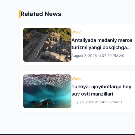
Related News
World
Antaliyada madaniy meros
turizmi yangi bosqichga
ko‘tarilmoqda
August 2, 2026 at 07:20 PM
0
World
Turkiya: ajoyibotlarga boy
suv osti manzillari
July 25, 2026 at 04:25 PM
0