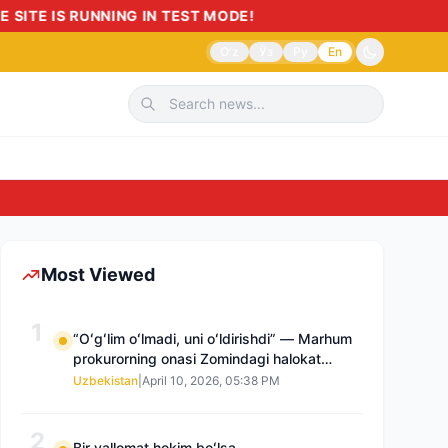
E IS RUNNING IN TEST MODE!
O'z
Ўз
Ру
En
Sudnom
Most Viewed
1
“Oʻgʻlim oʻlmadi, uni oʻldirishdi” — Marhum
prokurorning onasi Zomindagi halokat
boʻyicha qayta tergov talab qilmoqda
Uzbekistan
|
April 10, 2026, 05:38 PM
2
Bir vallomat hokim boʻlsa…