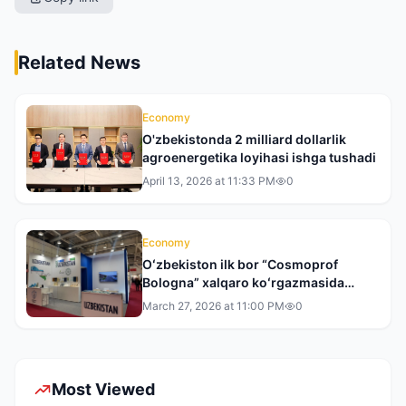
Related News
Economy
O'zbekistonda 2 milliard dollarlik
agroenergetika loyihasi ishga tushadi
April 13, 2026 at 11:33 PM
0
Economy
Oʻzbekiston ilk bor “Cosmoprof
Bologna” xalqaro koʻrgazmasida
ishtirok etdi
March 27, 2026 at 11:00 PM
0
Most Viewed