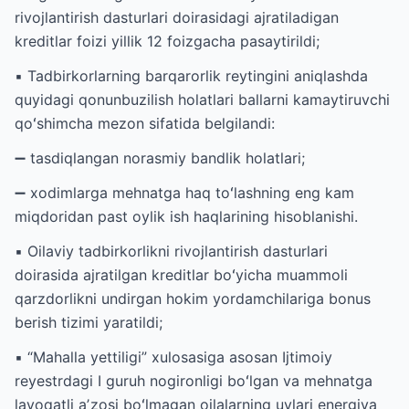
rivojlantirish dasturlari doirasidagi ajratiladigan
kreditlar foizi yillik 12 foizgacha pasaytirildi;
▪️ Tadbirkorlarning barqarorlik reytingini aniqlashda
quyidagi qonunbuzilish holatlari ballarni kamaytiruvchi
qoʻshimcha mezon sifatida belgilandi:
➖ tasdiqlangan norasmiy bandlik holatlari;
➖ xodimlarga mehnatga haq toʻlashning eng kam
miqdoridan past oylik ish haqlarining hisoblanishi.
▪️ Oilaviy tadbirkorlikni rivojlantirish dasturlari
doirasida ajratilgan kreditlar boʻyicha muammoli
qarzdorlikni undirgan hokim yordamchilariga bonus
berish tizimi yaratildi;
▪️ “Mahalla yettiligi” xulosasiga asosan Ijtimoiy
reyestrdagi I guruh nogironligi boʻlgan va mehnatga
layoqatli aʼzosi boʻlmagan oilalarning uylari energiya