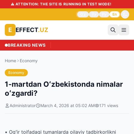
⚠️ ATTENTION: THE SITE IS RUNNING IN TEST MODE!
O'z
Ўз
Ру
En
EFFECT
.UZ
E
BREAKING NEWS
Home
Economy
Economy
1-martdan Oʻzbekistonda nimalar
oʻzgardi?
Administrator
March 4, 2026 at 05:02 AM
171
views
▪️ Ogʻir toifadagi tumanlarda oilaviy tadbirkorlikni