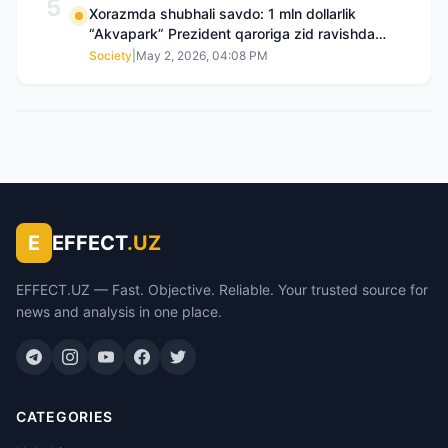
5
Xorazmda shubhali savdo: 1 mln dollarlik
“Akvapark” Prezident qaroriga zid ravishda
sotilgani maʼlum boʻldi
Society
|
May 2, 2026, 04:08 PM
E
EFFECT
.UZ
EFFECT.UZ — Fast. Objective. Reliable. Your trusted source for
news and analysis in one place.
CATEGORIES