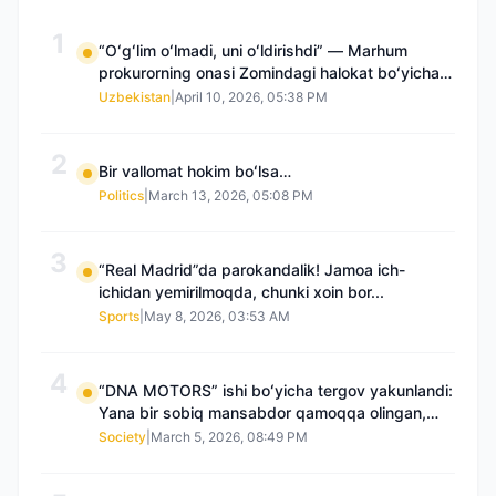
1
“Oʻgʻlim oʻlmadi, uni oʻldirishdi” — Marhum
prokurorning onasi Zomindagi halokat boʻyicha
qayta tergov talab qilmoqda
Uzbekistan
|
April 10, 2026, 05:38 PM
2
Bir vallomat hokim boʻlsa…
Politics
|
March 13, 2026, 05:08 PM
3
“Real Madrid”da parokandalik! Jamoa ich-
ichidan yemirilmoqda, chunki xoin bor...
Sports
|
May 8, 2026, 03:53 AM
4
“DNA MOTORS” ishi boʻyicha tergov yakunlandi:
Yana bir sobiq mansabdor qamoqqa olingan,
Saidnazirxanovaning “zami” gʻoyib boʻlgan
Society
|
March 5, 2026, 08:49 PM