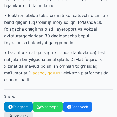
tejamkor qilib taʼmirlanadi;
▪️ Elektromobilda taksi xizmati koʻrsatuvchi oʻzini oʻzi
band qilgan fuqarolar ijtimoiy soliqni toʻlashda 30
foizgacha chegirma oladi, ayeroport va vokzal
avtoturargohlaridan 30 daqiqagacha bepul
foydalanish imkoniyatiga ega boʻldi;
▪️ Davlat xizmatiga ishga kirishda (tanlovlarda) test
natijalari bir yilgacha amal qiladi. Davlat fuqarolik
xizmatida mavjud boʻsh ish oʻrinlari toʻgʻrisidagi
maʼlumotlar “
vacancy.gov.uz
” elektron platformasida
eʼlon qilinadi.
Share
:
Telegram
WhatsApp
Facebook
Copy link