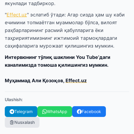
якунлади тадбиркор.
"
Effect.uz
" эслатиб ўтади: Агар сизда ҳам шу каби
ечимини топмаётган муаммолар бўлса, вилоят
раҳбарларининг расмий қабулларига ёки
таҳририятимизнинг ижтимоий тармоқлардаги
саҳифаларига мурожаат қилишингиз мумкин.
Интервюнинг тўлиқ шаклини You Tubeʼдаги
каналимизда томоша қилишингиз мумкин.
Муҳаммад Али Қозоқов,
Effect.uz
Ulashish
:
Telegram
WhatsApp
Facebook
Nusxalash