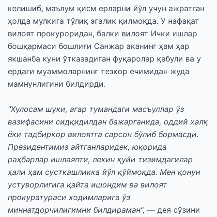
келишиб, маълум қисм ерларни йўл учун ажратган
ҳолда мулкига тўлиқ эгалик қилмоқда. У нафақат
вилоят прокуроридан, балки вилоят Ички ишлар
бошқармаси бошлиғи Санжар аканинг ҳам ҳар
якшанба куни ўтказадиган фуқаролар қабули ва у
ердаги муаммоларнинг тезкор ечимидан жуда
мамнунлигини билдирди.
"Хулосам шуки, агар тумандаги масъуллар ўз
вазифасини сидқидилдан бажарганида, оддий халқ
ёки тадбиркор вилоятга сарсон бўлиб бормасди.
Президентимиз айтганларидек, юқорида
раҳбарлар ишлаяпти, лекин қуйи тизимдагилар
ҳали ҳам сусткашликка йўл қўймоқда. Мен қонун
устуворлигига қайта ишондим ва вилоят
прокуратураси ходимларига ўз
миннатдорчилигимни билдираман",
— дея сўзини