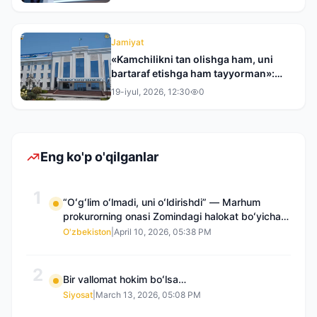
Jamiyat
«Kamchilikni tan olishga ham, uni
bartaraf etishga ham tayyorman»:
Toshkent tumani hokimi bilan bir
19-iyul, 2026, 12:30
0
kunlik reyd
Eng ko'p o'qilganlar
1
“Oʻgʻlim oʻlmadi, uni oʻldirishdi” — Marhum
prokurorning onasi Zomindagi halokat boʻyicha
qayta tergov talab qilmoqda
O'zbekiston
|
April 10, 2026, 05:38 PM
2
Bir vallomat hokim boʻlsa…
Siyosat
|
March 13, 2026, 05:08 PM