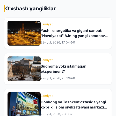
O'xshash yangiliklar
Jamiyat
Yashil energetika va gigant sanoat:
"Navoiyazot" AJning yangi zamonaviy
qiyofasiga bir nazar
28-iyul, 2026, 17:04
0
Jamiyat
Sudnoma yoki istalmagan
eksperiment?
22-iyul, 2026, 23:29
0
Jamiyat
Gonkong va Toshkent o‘rtasida yangi
ko‘prik: Islom sivilizatsiyasi markazi
XXRda taqdim etildi
22-iyul, 2026, 22:17
0