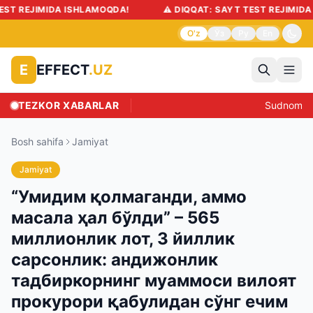
 REJIMIDA ISHLAMOQDA!
⚠️ DIQQAT: SAYT TEST REJIMIDA IS
O'z
Ўз
Ру
En
EFFECT
.UZ
E
TEZKOR XABARLAR
Sudnoma yok
Bosh sahifa
Jamiyat
Jamiyat
“Умидим қолмаганди, аммо
масала ҳал бўлди” – 565
миллионлик лот, 3 йиллик
сарсонлик: андижонлик
тадбиркорнинг муаммоси вилоят
прокурори қабулидан сўнг ечим