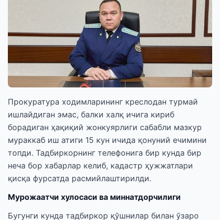
Прокуратура ходимларининг креслодан турмай
ишлайдиган эмас, балки халқ ичига кириб
борадиган ҳақиқий жонкуярлиги сабабли мазкур
мураккаб иш атиги 15 кун ичида қонуний ечимини
топди. Тадбиркорнинг телефонига бир кунда бир
неча бор хабарлар келиб, кадастр ҳужжатлари
қисқа фурсатда расмийлаштирилди.
Мурожаатчи хулосаси ва миннатдорчилиги
Бугунги кунда тадбиркор қўшнилар билан ўзаро