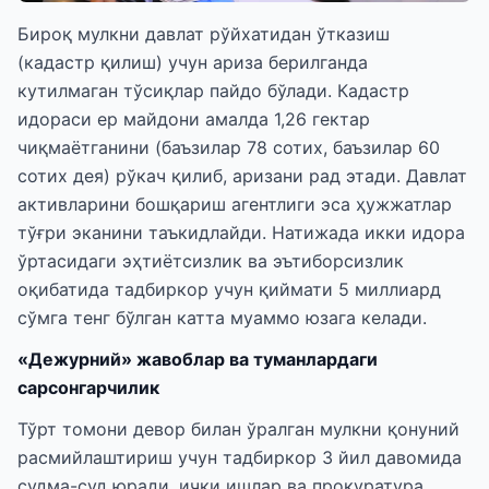
Бироқ мулкни давлат рўйхатидан ўтказиш
(кадастр қилиш) учун ариза берилганда
кутилмаган тўсиқлар пайдо бўлади. Кадастр
идораси ер майдони амалда 1,26 гектар
чиқмаётганини (баъзилар 78 сотих, баъзилар 60
сотих дея) рўкач қилиб, аризани рад этади. Давлат
активларини бошқариш агентлиги эса ҳужжатлар
тўғри эканини таъкидлайди. Натижада икки идора
ўртасидаги эҳтиётсизлик ва эътиборсизлик
оқибатида тадбиркор учун қиймати 5 миллиард
сўмга тенг бўлган катта муаммо юзага келади.
«Дежурний» жавоблар ва туманлардаги
сарсонгарчилик
Тўрт томони девор билан ўралган мулкни қонуний
расмийлаштириш учун тадбиркор 3 йил давомида
судма-суд юради, ички ишлар ва прокуратура