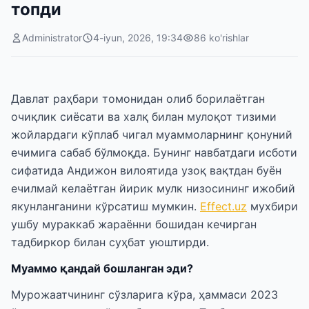
топди
Administrator
4-iyun, 2026, 19:34
86
ko'rishlar
Давлат раҳбари томонидан олиб борилаётган
очиқлик сиёсати ва халқ билан мулоқот тизими
жойлардаги кўплаб чигал муаммоларнинг қонуний
ечимига сабаб бўлмоқда. Бунинг навбатдаги исботи
сифатида Андижон вилоятида узоқ вақтдан буён
ечилмай келаётган йирик мулк низосининг ижобий
якунланганини кўрсатиш мумкин.
Effeсt.uz
мухбири
ушбу мураккаб жараённи бошидан кечирган
тадбиркор билан суҳбат уюштирди.
Муаммо қандай бошланган эди?
Мурожаатчининг сўзларига кўра, ҳаммаси 2023