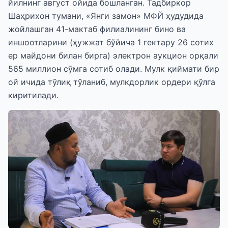
йилнинг август ойида бошланган. Тадбиркор
Шаҳрихон тумани, «Янги замон» МФЙ ҳудудида
жойлашган 41-мактаб филиалининг бино ва
иншоотларини (ҳужжат бўйича 1 гектару 26 сотих
ер майдони билан бирга) электрон аукцион орқали
565 миллион сўмга сотиб олади. Мулк қиймати бир
ой ичида тўлиқ тўланиб, мулкдорлик ордери қўлга
киритилади.