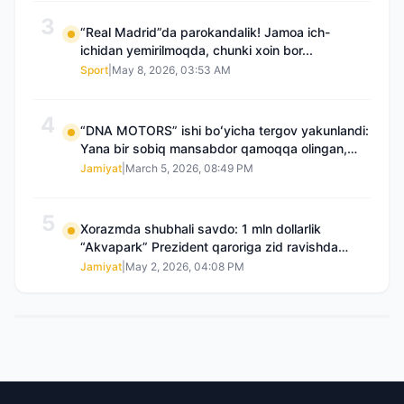
3
“Real Madrid”da parokandalik! Jamoa ich-
ichidan yemirilmoqda, chunki xoin bor...
Sport
|
May 8, 2026, 03:53 AM
4
“DNA MOTORS” ishi boʻyicha tergov yakunlandi:
Yana bir sobiq mansabdor qamoqqa olingan,
Saidnazirxanovaning “zami” gʻoyib boʻlgan
Jamiyat
|
March 5, 2026, 08:49 PM
5
Xorazmda shubhali savdo: 1 mln dollarlik
“Akvapark” Prezident qaroriga zid ravishda
sotilgani maʼlum boʻldi
Jamiyat
|
May 2, 2026, 04:08 PM