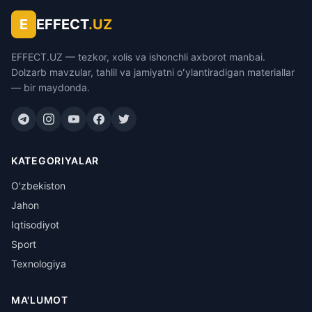
E
EFFECT
.UZ
EFFECT.UZ — tezkor, xolis va ishonchli axborot manbai.
Dolzarb mavzular, tahlil va jamiyatni oʻylantiradigan materiallar
— bir maydonda.
KATEGORIYALAR
O'zbekiston
Jahon
Iqtisodiyot
Sport
Texnologiya
MA'LUMOT