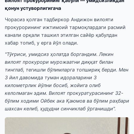
Вилоят прокурорининг қабули — умидсизликдан
қонун устуворлигигача
Чорасиз қолган тадбиркор Андижон вилояти
прокурорининг ижтимоий тармоқлардаги расмий
канали орқали ташкил этилган сайёр қабулдан
хабар топиб, у ерга йўл олади.
"Тўғриси, умидсиз ҳолатда боргандим. Лекин
вилоят прокурори мурожаатни диққат билан
тинглаб, тегишли бўлимларга топшириқ берди. Мен
3 йил давомида туман идораларини 3
километрлик йўлни босиб, жойига олиб
келолмаган эдим. Вилоят прокуратурасининг 32-
бўлим ходими Ойбек ака Қаюмов ва бўлим раҳбари
шахсан келиб, ҳудудни синчиклаб ўрганишди".