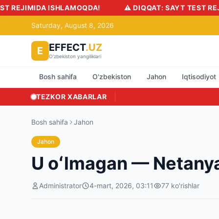
JIMIDA ISHLAMOQDA!
⚠️ DIQQAT: SAYT TEST REJIMID
Saturday, August 8, 2026
EFFECT
.UZ
E
O'zbekiston yangiliklari
Bosh sahifa
O'zbekiston
Jahon
Iqtisodiyot
TEZKOR XABARLAR
Bosh sahifa
Jahon
Jahon
U oʻlmagan — Netanyaxu
Administrator
4-mart, 2026, 03:11
77
ko'rishlar