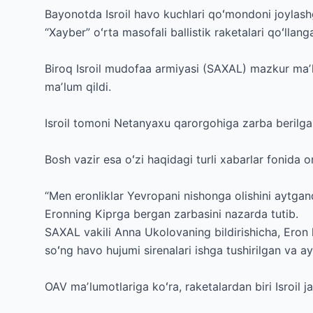
Bayonotda Isroil havo kuchlari qoʻmondoni joylas
“Xayber” oʻrta masofali ballistik raketalari qoʻllang
Biroq Isroil mudofaa armiyasi (SAXAL) mazkur maʼl
maʼlum qildi.
Isroil tomoni Netanyaxu qarorgohiga zarba berilgan
Bosh vazir esa oʻzi haqidagi turli xabarlar fonida 
“Men eronliklar Yevropani nishonga olishini aytgand
Eronning Kiprga bergan zarbasini nazarda tutib.
SAXAL vakili Anna Ukolovaning bildirishicha, Eron
soʻng havo hujumi sirenalari ishga tushirilgan va ay
OAV maʼlumotlariga koʻra, raketalardan biri Isroil 