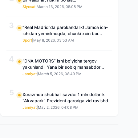
Siyosat
|
March 13, 2026, 05:08 PM
3
“Real Madrid”da parokandalik! Jamoa ich-
ichidan yemirilmoqda, chunki xoin bor...
Sport
|
May 8, 2026, 03:53 AM
4
“DNA MOTORS” ishi boʻyicha tergov
yakunlandi: Yana bir sobiq mansabdor
qamoqqa olingan, Saidnazirxanovaning
Jamiyat
|
March 5, 2026, 08:49 PM
“zami” gʻoyib boʻlgan
5
Xorazmda shubhali savdo: 1 mln dollarlik
“Akvapark” Prezident qaroriga zid ravishda
sotilgani maʼlum boʻldi
Jamiyat
|
May 2, 2026, 04:08 PM