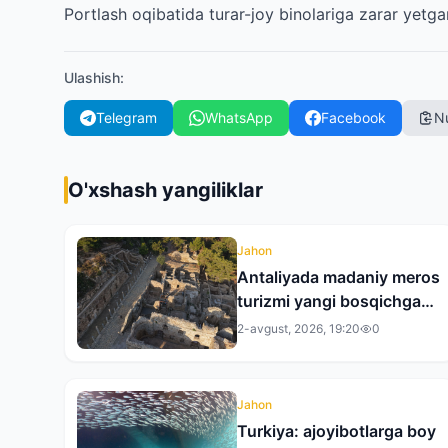
Portlash oqibatida turar-joy binolariga zarar yetgan
Ulashish
:
Telegram
WhatsApp
Facebook
N
O'xshash yangiliklar
Jahon
Antaliyada madaniy meros
turizmi yangi bosqichga
ko‘tarilmoqda
2-avgust, 2026, 19:20
0
Jahon
Turkiya: ajoyibotlarga boy