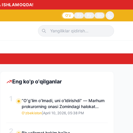
AMOQDA!
O'z
Ўз
Ру
En
Sud
Eng ko'p o'qilganlar
1
“Oʻgʻlim oʻlmadi, uni oʻldirishdi” — Marhum
prokurorning onasi Zomindagi halokat
boʻyicha qayta tergov talab qilmoqda
O'zbekiston
|
April 10, 2026, 05:38 PM
2
Bir vallomat hokim boʻlsa…