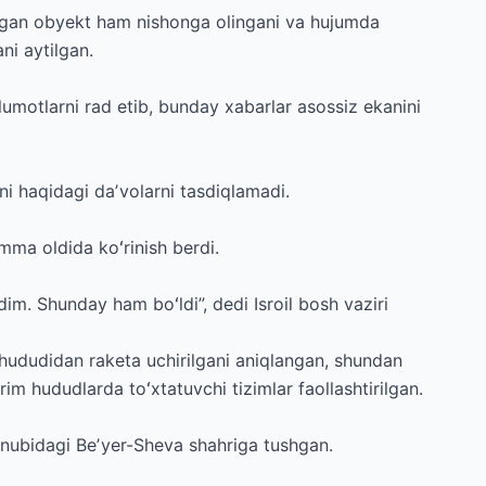
hgan obyekt ham nishonga olingani va hujumda
ani aytilgan.
umotlarni rad etib, bunday xabarlar asossiz ekanini
i haqidagi daʼvolarni tasdiqlamadi.
omma oldida koʻrinish berdi.
im. Shunday ham boʻldi”, dedi Isroil bosh vaziri
 hududidan raketa uchirilgani aniqlangan, shundan
rim hududlarda toʻxtatuvchi tizimlar faollashtirilgan.
janubidagi Beʼyer-Sheva shahriga tushgan.