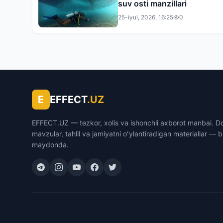
suv osti manzillari
25-iyul, 2026, 16:25
0
E
EFFECT
.UZ
EFFECT.UZ — tezkor, xolis va ishonchli axborot manbai. D
mavzular, tahlil va jamiyatni oʻylantiradigan materiallar — b
maydonda.