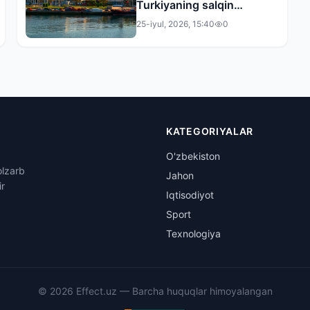
Turkiyaning salqin
maskanlari
25-iyul, 2026, 15:40
0
KATEGORIYALAR
O'zbekiston
olzarb
Jahon
ir
Iqtisodiyot
Sport
Texnologiya
©
2026
Effect.uz —
Barcha huquqlar himoyalangan