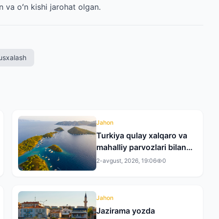
 va oʻn kishi jarohat olgan.
usxalash
Jahon
Turkiya qulay xalqaro va
mahalliy parvozlari bilan
yozgi sayohatlar uchun
2-avgust, 2026, 19:06
0
yetakchi yo‘nalishga
aylanmoqda
Jahon
Jazirama yozda