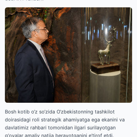
Bosh kotib o‘z so‘zida O‘zbekistonning tashkilot
doirasidagi roli strategik ahamiyatga ega ekanini va
davlatimiz rahbari tomonidan ilgari surilayotgan
g‘oyalar amaliy natija berayotganini e’tirof etdi.