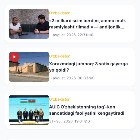
O'zbekiston
«2 milliard so‘m berdim, ammo mulk
rasmiylashtirilmadi» — andijonlik
tadbirkor tergovdan norozi
1-avgust, 2026, 22:31
0
O'zbekiston
Xorazmdagi jumboq: 3 sotix qayerga
yoʻqoldi?
1-avgust, 2026, 00:33
0
O'zbekiston
AUIC O‘zbekistonning tog‘-kon
sanoatidagi faoliyatini kengaytiradi
31-iyul, 2026, 19:01
0