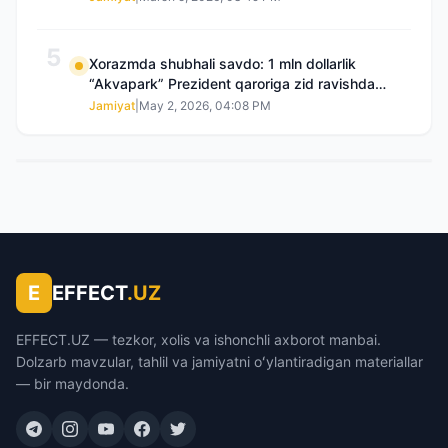
5
Xorazmda shubhali savdo: 1 mln dollarlik
“Akvapark” Prezident qaroriga zid ravishda
sotilgani maʼlum boʻldi
Jamiyat
|
May 2, 2026, 04:08 PM
E
EFFECT
.UZ
EFFECT.UZ — tezkor, xolis va ishonchli axborot manbai.
Dolzarb mavzular, tahlil va jamiyatni oʻylantiradigan materiallar
— bir maydonda.