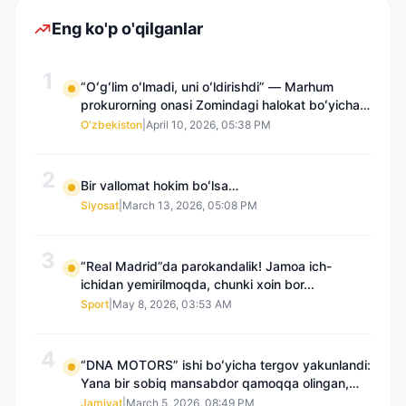
Eng ko'p o'qilganlar
1
“Oʻgʻlim oʻlmadi, uni oʻldirishdi” — Marhum
prokurorning onasi Zomindagi halokat boʻyicha
qayta tergov talab qilmoqda
O'zbekiston
|
April 10, 2026, 05:38 PM
2
Bir vallomat hokim boʻlsa…
Siyosat
|
March 13, 2026, 05:08 PM
3
“Real Madrid”da parokandalik! Jamoa ich-
ichidan yemirilmoqda, chunki xoin bor...
Sport
|
May 8, 2026, 03:53 AM
4
“DNA MOTORS” ishi boʻyicha tergov yakunlandi:
Yana bir sobiq mansabdor qamoqqa olingan,
Saidnazirxanovaning “zami” gʻoyib boʻlgan
Jamiyat
|
March 5, 2026, 08:49 PM