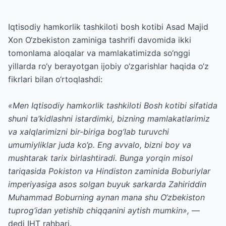
Iqtisodiy hamkorlik tashkiloti bosh kotibi Asad Majid
Xon O‘zbekiston zaminiga tashrifi davomida ikki
tomonlama aloqalar va mamlakatimizda so‘nggi
yillarda ro‘y berayotgan ijobiy o‘zgarishlar haqida o‘z
fikrlari bilan o‘rtoqlashdi:
«Men Iqtisodiy hamkorlik tashkiloti Bosh kotibi sifatida
shuni ta’kidlashni istardimki, bizning mamlakatlarimiz
va xalqlarimizni bir-biriga bog‘lab turuvchi
umumiyliklar juda ko‘p. Eng avvalo, bizni boy va
mushtarak tarix birlashtiradi. Bunga yorqin misol
tariqasida Pokiston va Hindiston zaminida Boburiylar
imperiyasiga asos solgan buyuk sarkarda Zahiriddin
Muhammad Boburning aynan mana shu O‘zbekiston
tuprog‘idan yetishib chiqqanini aytish mumkin»,
—
dedi IHT rahbari.