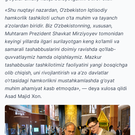
«Shu nuqtayi nazardan, O‘zbekiston Iqtisodiy
hamkorlik tashkiloti uchun o‘ta muhim va tayanch
a’zolardan biridir. Biz O‘zbekistonning, xususan,
Muhtaram Prezident Shavkat Mirziyoyev tomonidan
keyingi yillarda ilgari surilayotgan keng ko‘lamli va
samarali tashabbuslarini doimiy ravishda qo‘llab-
quvvatlaymiz hamda olqishlaymiz. Mazkur
tashabbuslar tashkilotimiz faoliyatini yangi bosqichga
olib chiqish, uni rivojlantirish va a’zo davlatlar
o‘rtasidagi hamkorlikni mustahkamlashda g‘oyat
muhim ahamiyat kasb etmoqda»,
— deya xulosa qildi
Asad Majid Xon.