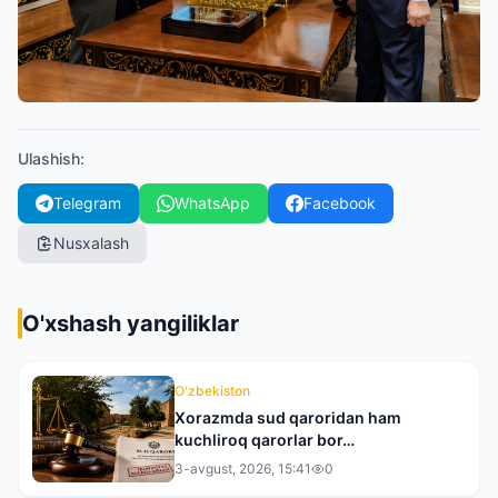
Ulashish
:
Telegram
WhatsApp
Facebook
Nusxalash
O'xshash yangiliklar
O'zbekiston
Xorazmda sud qaroridan ham
kuchliroq qarorlar bor…
3-avgust, 2026, 15:41
0