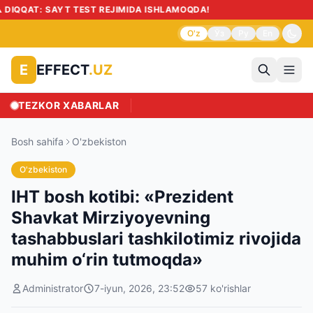
O'z
Ўз
Ру
En
EFFECT
.UZ
E
TEZKOR XABARLAR
Bosh sahifa
O'zbekiston
O'zbekiston
IHT bosh kotibi: «Prezident
Shavkat Mirziyoyevning
tashabbuslari tashkilotimiz rivojida
muhim o‘rin tutmoqda»
Administrator
7-iyun, 2026, 23:52
57
ko'rishlar