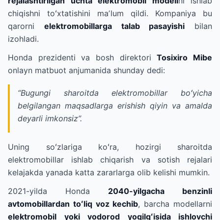
rejalashtirilgan uchta elektromobil modeli
ni ishlab
chiqishni toʻxtatishini maʼlum qildi. Kompaniya bu
qarorni
elektromobillarga talab pasayishi
bilan
izohladi.
Honda prezidenti va bosh direktori
Tosixiro Mibe
onlayn matbuot anjumanida shunday dedi:
“Bugungi sharoitda elektromobillar boʻyicha
belgilangan maqsadlarga erishish qiyin va amalda
deyarli imkonsiz”.
Uning soʻzlariga koʻra, hozirgi sharoitda
elektromobillar ishlab chiqarish va sotish rejalari
kelajakda yanada katta zararlarga olib kelishi mumkin.
2021-yilda Honda
2040-yilgacha benzinli
avtomobillardan toʻliq voz kechib
, barcha modellarni
elektromobil yoki vodorod yoqilgʻisida ishlovchi