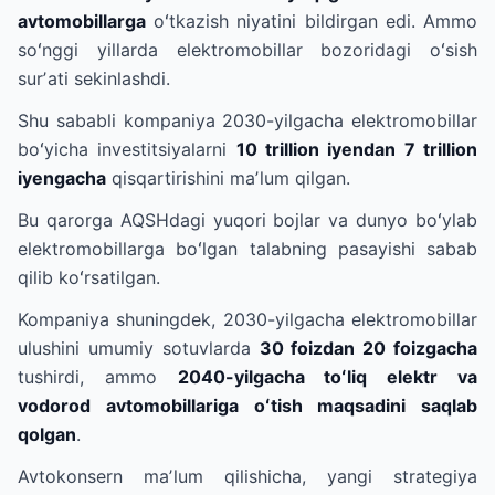
avtomobillarga
oʻtkazish niyatini bildirgan edi. Ammo
soʻnggi yillarda elektromobillar bozoridagi oʻsish
surʼati sekinlashdi.
Shu sababli kompaniya 2030-yilgacha elektromobillar
boʻyicha investitsiyalarni
10 trillion iyendan 7 trillion
iyengacha
qisqartirishini maʼlum qilgan.
Bu qarorga AQSHdagi yuqori bojlar va dunyo boʻylab
elektromobillarga boʻlgan talabning pasayishi sabab
qilib koʻrsatilgan.
Kompaniya shuningdek, 2030-yilgacha elektromobillar
ulushini umumiy sotuvlarda
30 foizdan 20 foizgacha
tushirdi, ammo
2040-yilgacha toʻliq elektr va
vodorod avtomobillariga oʻtish maqsadini saqlab
qolgan
.
Avtokonsern maʼlum qilishicha, yangi strategiya