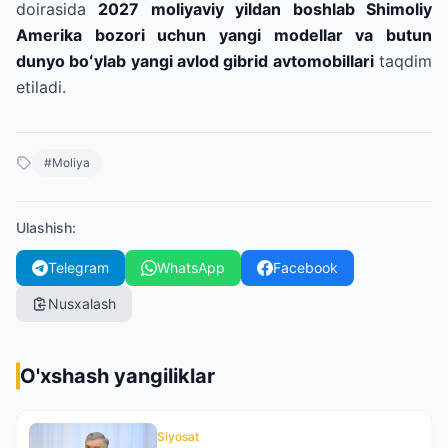
doirasida
2027 moliyaviy yildan boshlab Shimoliy
Amerika bozori uchun yangi modellar va butun
dunyo boʻylab yangi avlod gibrid avtomobillari
taqdim
etiladi.
#
Moliya
Ulashish
:
Telegram
WhatsApp
Facebook
Nusxalash
O'xshash yangiliklar
Siyosat