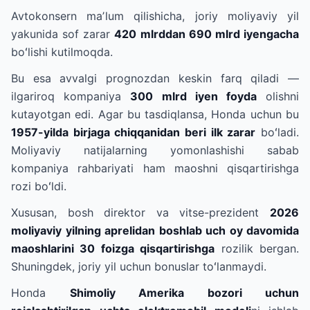
Avtokonsern maʼlum qilishicha, joriy moliyaviy yil
yakunida sof zarar
420 mlrddan 690 mlrd iyengacha
boʻlishi kutilmoqda.
Bu esa avvalgi prognozdan keskin farq qiladi —
ilgariroq kompaniya
300 mlrd iyen foyda
olishni
kutayotgan edi. Agar bu tasdiqlansa, Honda uchun bu
1957-yilda birjaga chiqqanidan beri ilk zarar
boʻladi.
Moliyaviy natijalarning yomonlashishi sabab
kompaniya rahbariyati ham maoshni qisqartirishga
rozi boʻldi.
Xususan, bosh direktor va vitse-prezident
2026
moliyaviy yilning aprelidan boshlab uch oy davomida
maoshlarini 30 foizga qisqartirishga
rozilik bergan.
Shuningdek, joriy yil uchun bonuslar toʻlanmaydi.
Honda
Shimoliy Amerika bozori uchun