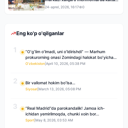
taassurot qoldirdi
24-aprel, 2026, 16:17
0
Eng ko'p o'qilganlar
1
“Oʻgʻlim oʻlmadi, uni oʻldirishdi” — Marhum
prokurorning onasi Zomindagi halokat boʻyicha
qayta tergov talab qilmoqda
O'zbekiston
|
April 10, 2026, 05:38 PM
2
Bir vallomat hokim boʻlsa…
Siyosat
|
March 13, 2026, 05:08 PM
3
“Real Madrid”da parokandalik! Jamoa ich-
ichidan yemirilmoqda, chunki xoin bor...
Sport
|
May 8, 2026, 03:53 AM