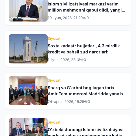
Islom sivilizatsiyasi markazi yarim
million mehmonni qabul qildi, yangi
xalqaro loyihalar boshlanadi
10-iyun, 2026, 21:20
0
Siyosat
Soxta kadastr hujjatlari, 4,3 mlrdlik
kredit va bahsli sud qarorlari:
Xorazmdagi mojaro nega haligacha
1-iyun, 2026, 22:18
0
yechim topmayapti?
Siyosat
Sharq va Gʻarbni bogʻlagan tarix —
Amir Temur merosi Madridda yana bir
bor dunyo eʼtiborida
24-aprel, 2026, 16:25
0
Siyosat
Oʻzbekistondagi Islom sivilizatsiyasi
markazi xalqaro mehmonlarda katta