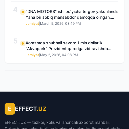
4
“DNA MOTORS” ishi boʻyicha tergov yakunlandi:
Yana bir sobiq mansabdor qamoqqa olingan,
Saidnazirxanovaning “zami” gʻoyib boʻlgan
Jamiyat
|
March 5, 2026, 08:49 PM
5
Xorazmda shubhali savdo: 1 mln dollarlik
“Akvapark” Prezident qaroriga zid ravishda
sotilgani maʼlum boʻldi
Jamiyat
|
May 2, 2026, 04:08 PM
E
EFFECT
.UZ
EFFECT.UZ — tezkor, xolis va ishonchli axborot manbai.
Dolzarb mavzular, tahlil va jamiyatni oʻylantiradigan materiallar