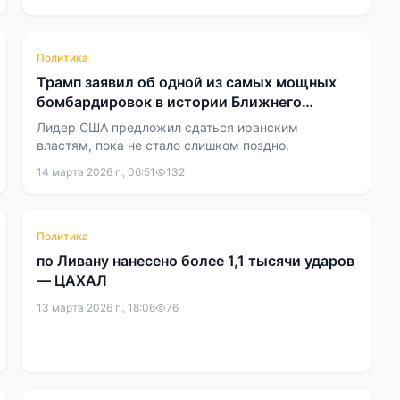
Политика
Трамп заявил об одной из самых мощных
бомбардировок в истории Ближнего
Востока
Лидер США предложил сдаться иранским
властям, пока не стало слишком поздно.
14 марта 2026 г., 06:51
132
Политика
по Ливану нанесено более 1,1 тысячи ударов
— ЦАХАЛ
13 марта 2026 г., 18:06
76