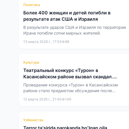
Политика
Более 400 женщин и детей погибли в
результате атак США и Израиля
В результате ударов США и Израиля по территории
Ирана погибли сотни мирных жителей.
13 марта 2026 г., 17:53
88
Культура
Театральный конкурс «Турон» в
Касансайском районе вызвал скандал.
Решения жюри под вопросом
Проведение конкурса «Турон» в Касансайском
районе стало предметом обсуждения после
официального комментария районного отдела
12 марта 2026 г., 21:40
146
образования и вопросов к составу жюри.
Узбекистан
Terror taʼsirida parokanda boʻlgan oila