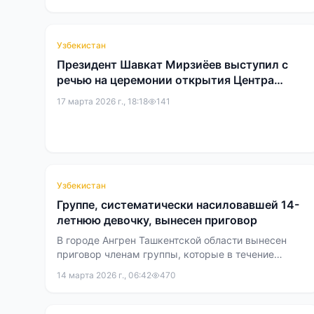
Узбекистан
Президент Шавкат Мирзиёев выступил с
речью на церемонии открытия Центра
исламской цивилизации. Алишер Усманов
17 марта 2026 г., 18:18
141
также присутствовал на церемонии
Узбекистан
Группе, систематически насиловавшей 14-
летнюю девочку, вынесен приговор
В городе Ангрен Ташкентской области вынесен
приговор членам группы, которые в течение
нескольких месяцев совершали насильственные
14 марта 2026 г., 06:42
470
действия в отношении 14-летней девочки.