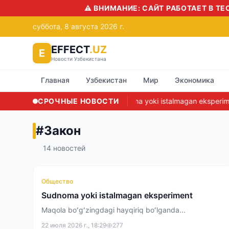
⚠️ ВНИМАНИЕ: САЙТ РАБОТАЕТ В ТЕСТОВО
суббота, 8 августа 2026 г.
EFFECT
.UZ
E
Новости Узбекистана
Главная
Узбекистан
Мир
Экономика
СРОЧНЫЕ НОВОСТИ
Sudnoma yoki istalmagan eksperiment
B
#
Закон
14
новостей
Общество
Sudnoma yoki istalmagan eksperiment
Maqola boʻgʻzingdagi hayqiriq boʻlganda...
22 июля 2026 г., 18:29
277