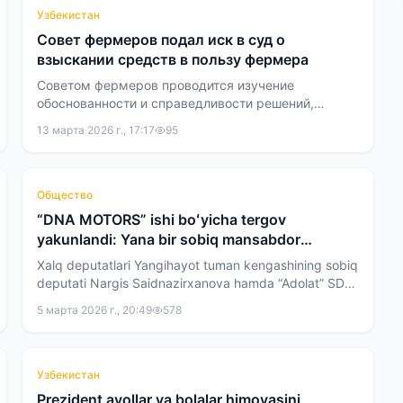
Узбекистан
Совет фермеров подал иск в суд о
взыскании средств в пользу фермера
Советом фермеров проводится изучение
обоснованности и справедливости решений,
принимаемых в отношении фермеров.
13 марта 2026 г., 17:17
95
Общество
“DNA MOTORS” ishi boʻyicha tergov
yakunlandi: Yana bir sobiq mansabdor
qamoqqa olingan, Saidnazirxanovaning “zami”
Xalq deputatlari Yangihayot tuman kengashining sobiq
gʻoyib boʻlgan
deputati Nargis Saidnazirxanova hamda “Adolat” SDP
markaziy apparatining sobiq boshqarma boshligʻi
5 марта 2026 г., 20:49
578
Fazlitdin Ziyayevga nisbatan firibgarlik moddasi bilan
ayb eʼlon qilingan. Tergov maʼlumotlariga koʻra, ular
“DNA Motors” MCHJ faoliyati bilan bogʻliq holatlar
yuzasidan jinoyat ishi doirasida javobgarlikka
Узбекистан
tortilmoqda.
Prezident ayollar va bolalar himoyasini