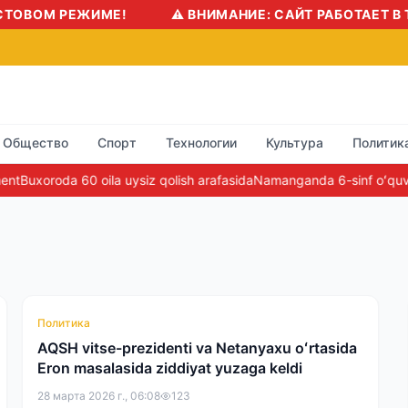
М РЕЖИМЕ!
⚠️ ВНИМАНИЕ: САЙТ РАБОТАЕТ В ТЕСТ
Общество
Спорт
Технологии
Культура
Политик
uxoroda 60 oila uysiz qolish arafasida
Namanganda 6-sinf oʻquvchini z
Политика
AQSH vitse-prezidenti va Netanyaxu oʻrtasida
Eron masalasida ziddiyat yuzaga keldi
28 марта 2026 г., 06:08
123