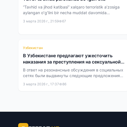
“Tavhid va jihod katibasi” xalqaro terroristik aʼzosiga
aylangan oʻgʻlini bir necha muddat davomida
moliyashlartirib kelgan erkak qamaldi. Uning oʻgʻliga
3 марта 2026 г., 21:59
67
esa qidiruv eʼlon qilindi.
Узбекистан
В Узбекистане предлагают ужесточить
наказания за преступления на сексуальной
почве
В ответ на резонансные обсуждения в социальных
сетях были выдвинуты следующие предложения
по реформированию законодательства:
3 марта 2026 г., 17:37
86