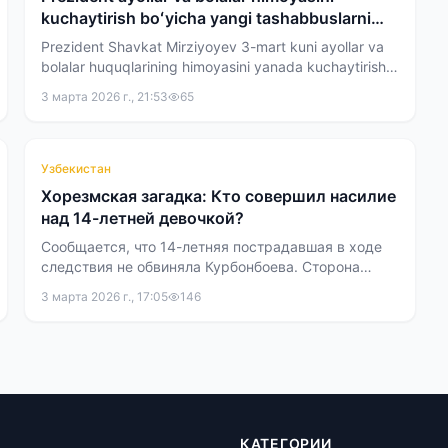
kuchaytirish boʻyicha yangi tashabbuslarni
maʼqulladi
Prezident Shavkat Mirziyoyev 3-mart kuni ayollar va
bolalar huquqlarining himoyasini yanada kuchaytirish,
ularga nisbatan tazyiq va zoʻravonlikning oldini olish
3 марта 2026 г., 21:53
65
yuzasidan takliflar hamda yangi tashabbuslar bilan
tanishdi.
Узбекистан
Хорезмская загадка: Кто совершил насилие
над 14-летней девочкой?
Сообщается, что 14-летняя пострадавшая в ходе
следствия не обвиняла Курбонбоева. Сторона
защиты заявляет о недостаточности улик, однако
3 марта 2026 г., 17:05
146
Верховный суд не нашел оснований для
пересмотра дела.
КАТЕГОРИИ