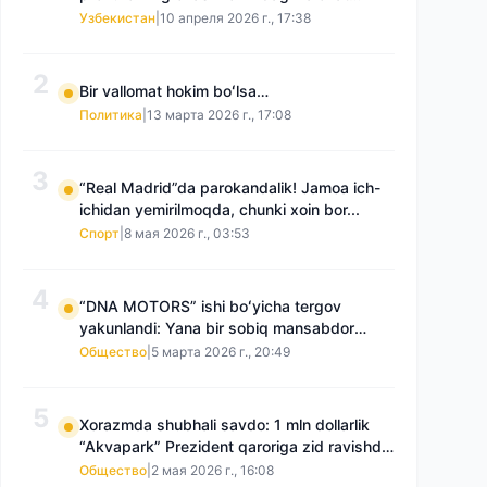
boʻyicha qayta tergov talab qilmoqda
Узбекистан
|
10 апреля 2026 г., 17:38
2
Bir vallomat hokim boʻlsa…
Политика
|
13 марта 2026 г., 17:08
3
“Real Madrid”da parokandalik! Jamoa ich-
ichidan yemirilmoqda, chunki xoin bor...
Спорт
|
8 мая 2026 г., 03:53
4
“DNA MOTORS” ishi boʻyicha tergov
yakunlandi: Yana bir sobiq mansabdor
qamoqqa olingan, Saidnazirxanovaning
Общество
|
5 марта 2026 г., 20:49
“zami” gʻoyib boʻlgan
5
Xorazmda shubhali savdo: 1 mln dollarlik
“Akvapark” Prezident qaroriga zid ravishda
sotilgani maʼlum boʻldi
Общество
|
2 мая 2026 г., 16:08