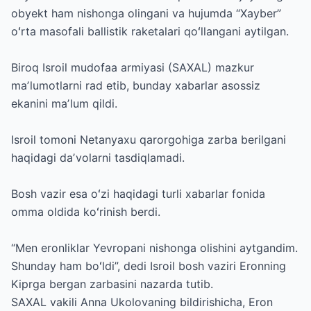
obyekt ham nishonga olingani va hujumda “Xayber”
oʻrta masofali ballistik raketalari qoʻllangani aytilgan.
Biroq Isroil mudofaa armiyasi (SAXAL) mazkur
maʼlumotlarni rad etib, bunday xabarlar asossiz
ekanini maʼlum qildi.
Isroil tomoni Netanyaxu qarorgohiga zarba berilgani
haqidagi daʼvolarni tasdiqlamadi.
Bosh vazir esa oʻzi haqidagi turli xabarlar fonida
omma oldida koʻrinish berdi.
“Men eronliklar Yevropani nishonga olishini aytgandim.
Shunday ham boʻldi”, dedi Isroil bosh vaziri Eronning
Kiprga bergan zarbasini nazarda tutib.
SAXAL vakili Anna Ukolovaning bildirishicha, Eron