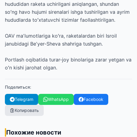
hududidan raketa uchirilgani aniqlangan, shundan
soʻng havo hujumi sirenalari ishga tushirilgan va ayrim
hududlarda toʻxtatuvchi tizimlar faollashtirilgan.
OAV maʼlumotlariga koʻra, raketalardan biri Isroil
janubidagi Beʼyer-Sheva shahriga tushgan.
Portlash oqibatida turar-joy binolariga zarar yetgan va
oʻn kishi jarohat olgan.
Поделиться
:
Telegram
WhatsApp
Facebook
Копировать
Похожие новости