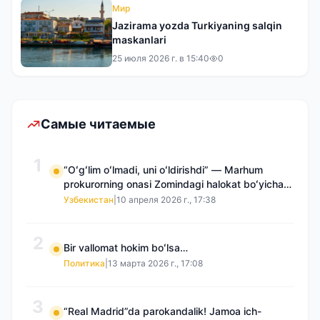
Мир
Jazirama yozda Turkiyaning salqin
maskanlari
25 июля 2026 г. в 15:40
0
Самые читаемые
1
“Oʻgʻlim oʻlmadi, uni oʻldirishdi” — Marhum
prokurorning onasi Zomindagi halokat boʻyicha
qayta tergov talab qilmoqda
Узбекистан
|
10 апреля 2026 г., 17:38
2
Bir vallomat hokim boʻlsa…
Политика
|
13 марта 2026 г., 17:08
3
“Real Madrid”da parokandalik! Jamoa ich-