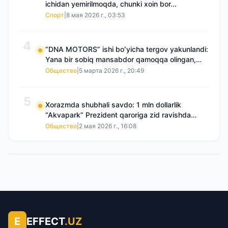
ichidan yemirilmoqda, chunki xoin bor...
Спорт
|
8 мая 2026 г., 03:53
4
“DNA MOTORS” ishi boʻyicha tergov yakunlandi:
Yana bir sobiq mansabdor qamoqqa olingan,
Saidnazirxanovaning “zami” gʻoyib boʻlgan
Общество
|
5 марта 2026 г., 20:49
5
Xorazmda shubhali savdo: 1 mln dollarlik
“Akvapark” Prezident qaroriga zid ravishda
sotilgani maʼlum boʻldi
Общество
|
2 мая 2026 г., 16:08
E
EFFECT
.UZ