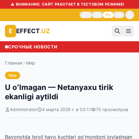
⚠️ ВНИМАНИЕ: САЙТ РАБОТАЕТ В ТЕСТОВОМ РЕЖИМЕ!
O'z
Ўз
Ру
En
EFFECT
.UZ
E
СРОЧНЫЕ НОВОСТИ
Главная
Мир
Мир
U oʻlmagan — Netanyaxu tirik
ekanligi aytildi
Administrator
4 марта 2026 г. в 03:11
75
просмотров
Bayonotda Isroil havo kuchlari qoʻmondoni joylashgan