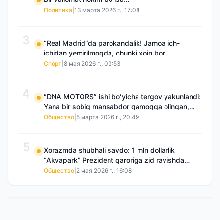
Политика
|
13 марта 2026 г., 17:08
3
“Real Madrid”da parokandalik! Jamoa ich-
ichidan yemirilmoqda, chunki xoin bor...
Спорт
|
8 мая 2026 г., 03:53
4
“DNA MOTORS” ishi boʻyicha tergov yakunlandi:
Yana bir sobiq mansabdor qamoqqa olingan,
Saidnazirxanovaning “zami” gʻoyib boʻlgan
Общество
|
5 марта 2026 г., 20:49
5
Xorazmda shubhali savdo: 1 mln dollarlik
“Akvapark” Prezident qaroriga zid ravishda
sotilgani maʼlum boʻldi
Общество
|
2 мая 2026 г., 16:08