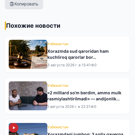
Копировать
Похожие новости
Узбекистан
Xorazmda sud qaroridan ham
kuchliroq qarorlar bor…
3 августа 2026 г. в 15:41
0
Узбекистан
«2 milliard so‘m berdim, ammo mulk
rasmiylashtirilmadi» — andijonlik
tadbirkor tergovdan norozi
1 августа 2026 г. в 22:31
0
Узбекистан
Xorazmdagi jumboq: 3 sotix qayerga