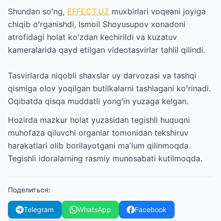
Shundan soʻng,
EFFECT.UZ
muxbirlari voqeani joyiga
chiqib oʻrganishdi, Ismoil Shoyusupov xonadoni
atrofidagi holat koʻzdan kechirildi va kuzatuv
kameralarida qayd etilgan videotasvirlar tahlil qilindi.
Tasvirlarda niqobli shaxslar uy darvozasi va tashqi
qismiga olov yoqilgan butilkalarni tashlagani koʻrinadi.
Oqibatda qisqa muddatli yongʻin yuzaga kelgan.
Hozirda mazkur holat yuzasidan tegishli huquqni
muhofaza qiluvchi organlar tomonidan tekshiruv
harakatlari olib borilayotgani maʼlum qilinmoqda.
Tegishli idoralarning rasmiy munosabati kutilmoqda.
Поделиться
:
Telegram
WhatsApp
Facebook