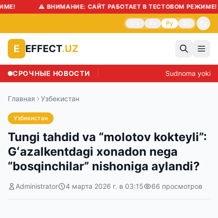
МЕ!
⚠️ ВНИМАНИЕ: САЙТ РАБОТАЕТ В ТЕСТОВОМ РЕЖИМЕ!
O'z
Ўз
Ру
En
EFFECT
.UZ
E
СРОЧНЫЕ НОВОСТИ
Sudnoma yoki is
Главная
Узбекистан
Узбекистан
Tungi tahdid va “molotov kokteyli”:
Gʻazalkentdagi xonadon nega
“bosqinchilar” nishoniga aylandi?
Administrator
4 марта 2026 г. в 03:15
66
просмотров