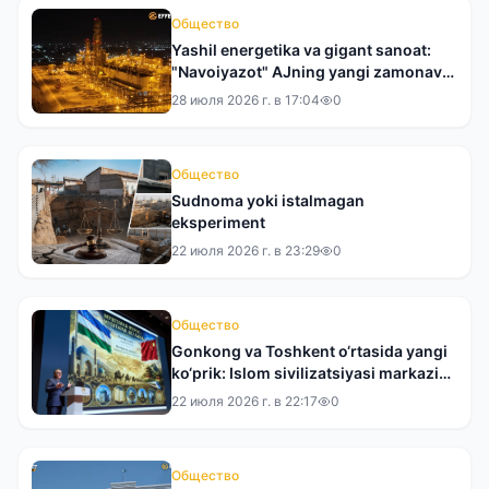
Общество
Yashil energetika va gigant sanoat:
"Navoiyazot" AJning yangi zamonaviy
qiyofasiga bir nazar
28 июля 2026 г. в 17:04
0
Общество
Sudnoma yoki istalmagan
eksperiment
22 июля 2026 г. в 23:29
0
Общество
Gonkong va Toshkent o‘rtasida yangi
ko‘prik: Islom sivilizatsiyasi markazi
XXRda taqdim etildi
22 июля 2026 г. в 22:17
0
Общество