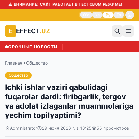
⚠️ 
O'z
Ўз
Ру
En
EFFECT
.UZ
E
СРОЧНЫЕ НОВОСТИ
Главная
Общество
Общество
Ichki ishlar vaziri qabulidagi
fuqarolar dardi: firibgarlik, tergov
va adolat izlaganlar muammolariga
yechim topilyaptimi?
Administrator
29 июня 2026 г. в 18:25
55
просмотров