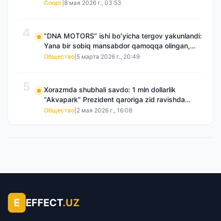
Спорт
|
8 мая 2026 г., 03:53
4
“DNA MOTORS” ishi boʻyicha tergov yakunlandi:
Yana bir sobiq mansabdor qamoqqa olingan,
Saidnazirxanovaning “zami” gʻoyib boʻlgan
Общество
|
5 марта 2026 г., 20:49
5
Xorazmda shubhali savdo: 1 mln dollarlik
“Akvapark” Prezident qaroriga zid ravishda
sotilgani maʼlum boʻldi
Общество
|
2 мая 2026 г., 16:08
E
EFFECT
.UZ