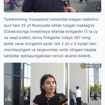
Toshkentning Yunusobod tumanidan kelgan tadbirkor
ayol ham 25 yil Rossiyada ishlab topgan mablag‘ini
O‘zbekistonga investitsiya sifatida kiritganini (5 ta uy
va naqd pullar), biroq firibgarlar tufayli 497 ming
dollar zarar ko‘rganini aytdi. Ishi 2 yil-u 3 oydan beri
cho‘zilayotgani va tergovchilar sotib olingani haqida
tahdidlar eshitayotganidan norozi ekanini bildirdi.