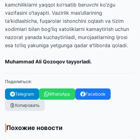
kamchiliklarni yaqqol ko‘rsatib beruvchi ko‘zgu
vazifasini o‘tayapti. Vazirlik mas’ullarining
ta’kidlashicha, fuqarolar ishonchini oqlash va tizim
xodimlari bilan bog‘liq xatoliklarni kamaytirish uchun
nazorat yanada kuchaytiriladi, murojaatlarning ijrosi
esa to‘liq yakuniga yetgunga qadar e’tiborda qoladi.
Muhammad Ali Qozoqov tayyorladi.
Поделиться
:
Telegram
WhatsApp
Facebook
Копировать
Похожие новости