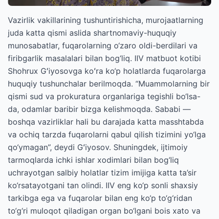
Vazirlik vakillarining tushuntirishicha, murojaatlarning
juda katta qismi aslida shartnomaviy-huquqiy
munosabatlar, fuqarolarning o‘zaro oldi-berdilari va
firibgarlik masalalari bilan bog‘liq. IIV matbuot kotibi
Shohrux Gʻiyosovga koʻra ko‘p holatlarda fuqarolarga
huquqiy tushunchalar berilmoqda. “Muammolarning bir
qismi sud va prokuratura organlariga tegishli bo‘lsa-
da, odamlar baribir bizga kelishmoqda. Sababi —
boshqa vazirliklar hali bu darajada katta masshtabda
va ochiq tarzda fuqarolarni qabul qilish tizimini yo‘lga
qo‘ymagan”, deydi Gʻiyosov. Shuningdek, ijtimoiy
tarmoqlarda ichki ishlar xodimlari bilan bog‘liq
uchrayotgan salbiy holatlar tizim imijiga katta ta’sir
ko‘rsatayotgani tan olindi. IIV eng ko‘p sonli shaxsiy
tarkibga ega va fuqarolar bilan eng ko‘p to‘g‘ridan
to‘g‘ri muloqot qiladigan organ bo‘lgani bois xato va