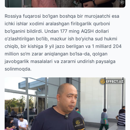
Rossiya fuqarosi bo‘lgan boshqa bir murojaatchi esa
ichki ishlar xodimi aralashgan firibgarlik qurboni
bo‘lganini bildirdi. Undan 177 ming AQSH dollari
o‘zlashtirilgan bo‘lib, mazkur ish bo‘yicha sud hukmi
chiqib, bir kishiga 9 yil jazo berilgan va 1 milliard 204
million so‘m zarar aniqlangan bo‘lsa-da, qolgan
javobgarlik masalalari va zararni undirish paysalga
solinmoqda.