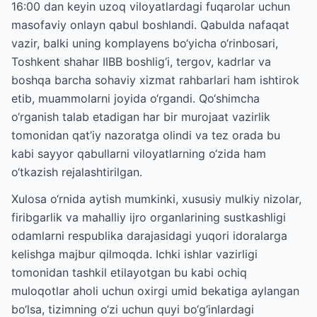
16:00 dan keyin uzoq viloyatlardagi fuqarolar uchun
masofaviy onlayn qabul boshlandi. Qabulda nafaqat
vazir, balki uning komplayens bo‘yicha o‘rinbosari,
Toshkent shahar IIBB boshlig‘i, tergov, kadrlar va
boshqa barcha sohaviy xizmat rahbarlari ham ishtirok
etib, muammolarni joyida o‘rgandi. Qo‘shimcha
o‘rganish talab etadigan har bir murojaat vazirlik
tomonidan qat’iy nazoratga olindi va tez orada bu
kabi sayyor qabullarni viloyatlarning o‘zida ham
o‘tkazish rejalashtirilgan.
Xulosa o‘rnida aytish mumkinki, xususiy mulkiy nizolar,
firibgarlik va mahalliy ijro organlarining sustkashligi
odamlarni respublika darajasidagi yuqori idoralarga
kelishga majbur qilmoqda. Ichki ishlar vazirligi
tomonidan tashkil etilayotgan bu kabi ochiq
muloqotlar aholi uchun oxirgi umid bekatiga aylangan
bo‘lsa, tizimning o‘zi uchun quyi bo‘g‘inlardagi