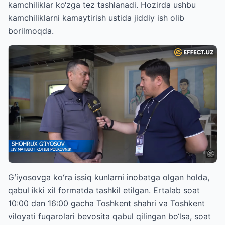
kamchiliklar ko‘zga tez tashlanadi. Hozirda ushbu
kamchiliklarni kamaytirish ustida jiddiy ish olib
borilmoqda.
Gʻiyosovga koʻra issiq kunlarni inobatga olgan holda,
qabul ikki xil formatda tashkil etilgan. Ertalab soat
10:00 dan 16:00 gacha Toshkent shahri va Toshkent
viloyati fuqarolari bevosita qabul qilingan bo‘lsa, soat