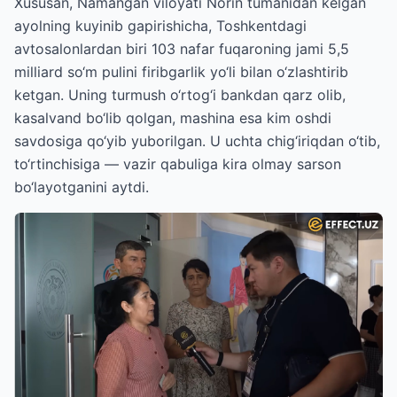
Xususan, Namangan viloyati Norin tumanidan kelgan
ayolning kuyinib gapirishicha, Toshkentdagi
avtosalonlardan biri 103 nafar fuqaroning jami 5,5
milliard so‘m pulini firibgarlik yo‘li bilan o‘zlashtirib
ketgan. Uning turmush o‘rtog‘i bankdan qarz olib,
kasalvand bo‘lib qolgan, mashina esa kim oshdi
savdosiga qo‘yib yuborilgan. U uchta chig‘iriqdan o‘tib,
to‘rtinchisiga — vazir qabuliga kira olmay sarson
bo‘layotganini aytdi.