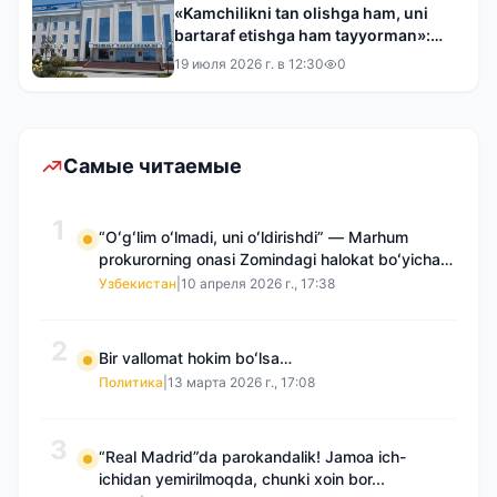
«Kamchilikni tan olishga ham, uni
bartaraf etishga ham tayyorman»:
Toshkent tumani hokimi bilan bir
19 июля 2026 г. в 12:30
0
kunlik reyd
Самые читаемые
1
“Oʻgʻlim oʻlmadi, uni oʻldirishdi” — Marhum
prokurorning onasi Zomindagi halokat boʻyicha
qayta tergov talab qilmoqda
Узбекистан
|
10 апреля 2026 г., 17:38
2
Bir vallomat hokim boʻlsa…
Политика
|
13 марта 2026 г., 17:08
3
“Real Madrid”da parokandalik! Jamoa ich-
ichidan yemirilmoqda, chunki xoin bor...