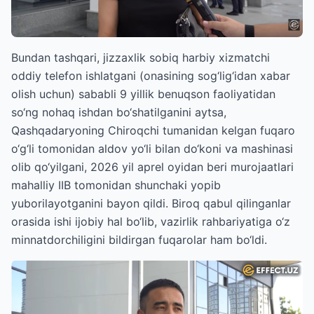
Bundan tashqari, jizzaxlik sobiq harbiy xizmatchi
oddiy telefon ishlatgani (onasining sog‘lig‘idan xabar
olish uchun) sababli 9 yillik benuqson faoliyatidan
so‘ng nohaq ishdan bo‘shatilganini aytsa,
Qashqadaryoning Chiroqchi tumanidan kelgan fuqaro
o‘g‘li tomonidan aldov yo‘li bilan do‘koni va mashinasi
olib qo‘yilgani, 2026 yil aprel oyidan beri murojaatlari
mahalliy IIB tomonidan shunchaki yopib
yuborilayotganini bayon qildi. Biroq qabul qilinganlar
orasida ishi ijobiy hal bo‘lib, vazirlik rahbariyatiga o‘z
minnatdorchiligini bildirgan fuqarolar ham bo‘ldi.