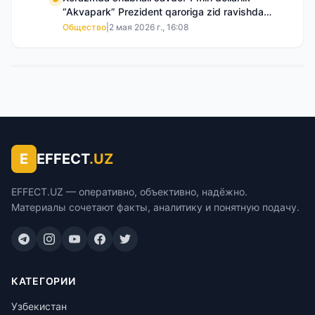
“Akvapark” Prezident qaroriga zid ravishda
sotilgani maʼlum boʻldi
Общество
|
2 мая 2026 г., 16:08
E
EFFECT
.UZ
EFFECT.UZ — оперативно, объективно, надёжно.
Материалы сочетают факты, аналитику и понятную подачу.
КАТЕГОРИИ
Узбекистан