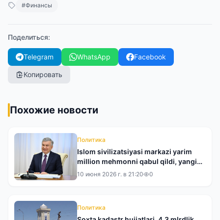
#
Финансы
Поделиться
:
Telegram
WhatsApp
Facebook
Копировать
Похожие новости
Политика
Islom sivilizatsiyasi markazi yarim
million mehmonni qabul qildi, yangi
xalqaro loyihalar boshlanadi
10 июня 2026 г. в 21:20
0
Политика
Soxta kadastr hujjatlari, 4,3 mlrdlik