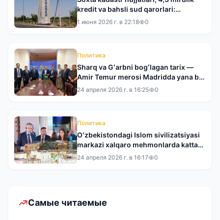
kredit va bahsli sud qarorlari:
Xorazmdagi mojaro nega haligacha
1 июня 2026 г. в 22:18
0
yechim topmayapti?
Политика
Sharq va Gʻarbni bogʻlagan tarix —
Amir Temur merosi Madridda yana bir
bor dunyo eʼtiborida
24 апреля 2026 г. в 16:25
0
Политика
Oʻzbekistondagi Islom sivilizatsiyasi
markazi xalqaro mehmonlarda katta
taassurot qoldirdi
24 апреля 2026 г. в 16:17
0
Самые читаемые