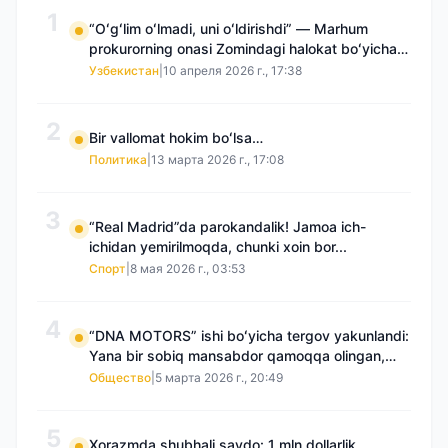
1
“Oʻgʻlim oʻlmadi, uni oʻldirishdi” — Marhum
prokurorning onasi Zomindagi halokat boʻyicha
qayta tergov talab qilmoqda
Узбекистан
|
10 апреля 2026 г., 17:38
2
Bir vallomat hokim boʻlsa…
Политика
|
13 марта 2026 г., 17:08
3
“Real Madrid”da parokandalik! Jamoa ich-
ichidan yemirilmoqda, chunki xoin bor...
Спорт
|
8 мая 2026 г., 03:53
4
“DNA MOTORS” ishi boʻyicha tergov yakunlandi:
Yana bir sobiq mansabdor qamoqqa olingan,
Saidnazirxanovaning “zami” gʻoyib boʻlgan
Общество
|
5 марта 2026 г., 20:49
5
Xorazmda shubhali savdo: 1 mln dollarlik