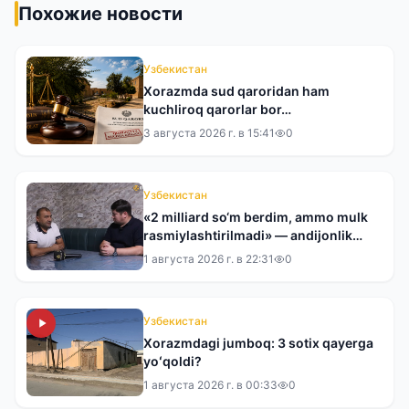
Похожие новости
Узбекистан
Xorazmda sud qaroridan ham
kuchliroq qarorlar bor…
3 августа 2026 г. в 15:41
0
Узбекистан
«2 milliard so‘m berdim, ammo mulk
rasmiylashtirilmadi» — andijonlik
tadbirkor tergovdan norozi
1 августа 2026 г. в 22:31
0
Узбекистан
Xorazmdagi jumboq: 3 sotix qayerga
yoʻqoldi?
1 августа 2026 г. в 00:33
0