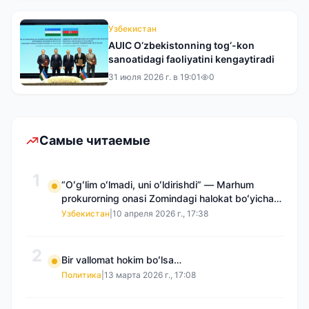
Узбекистан
AUIC O‘zbekistonning tog‘-kon
sanoatidagi faoliyatini kengaytiradi
31 июля 2026 г. в 19:01
0
Самые читаемые
1
“Oʻgʻlim oʻlmadi, uni oʻldirishdi” — Marhum
prokurorning onasi Zomindagi halokat boʻyicha
qayta tergov talab qilmoqda
Узбекистан
|
10 апреля 2026 г., 17:38
2
Bir vallomat hokim boʻlsa…
Политика
|
13 марта 2026 г., 17:08