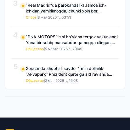
3
“Real Madrid”da parokandalik! Jamoa ich-
ichidan yemirilmoqda, chunki xoin bor...
Спорт
|
8 мая 2026 г., 03:53
4
“DNA MOTORS” ishi boʻyicha tergov yakunlandi:
Yana bir sobiq mansabdor qamoqqa olingan,
Saidnazirxanovaning “zami” gʻoyib boʻlgan
Общество
|
5 марта 2026 г., 20:49
5
Xorazmda shubhali savdo: 1 mln dollarlik
“Akvapark” Prezident qaroriga zid ravishda
sotilgani maʼlum boʻldi
Общество
|
2 мая 2026 г., 16:08