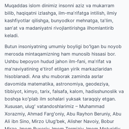
Muqaddas islom dinimiz insonni aziz va mukarram
bilib, haqiqatni izlashga, ilm-maʼrifatga intilish, ilmiy
kashfiyotlar qilishga, bunyodkor mehnatga, taʼlim,
sanʼat va madaniyatni rivojlantirishga ilhomlantirib
keladi.
Butun insoniyatning umumiy boyligi boʻlgan bu noyob
merosda mintaqamizning ham munosib hissasi bor.
Ushbu bepoyon hudud jahon ilm-fani, maʼrifat va
maʼnaviyatining eʼtirof etilgan yirik markazlaridan
hisoblanadi. Ana shu muborak zaminda asrlar
davomida matematika, astronomiya, geodeziya,
tibbiyot, kimyo, tarix, falsafa, kalom, hadisshunoslik va
boshqa koʻplab ilm sohalari yuksak taraqqiy etgan.
Xususan, ulugʻ vatandoshlarimiz – Muhammad
Xorazmiy, Ahmad Fargʻoniy, Abu Rayhon Beruniy, Abu
Ali ibn Sino, Mirzo Ulugʻbek, Alisher Navoiy, Bobur
Mirzo, Imom Buxoriy, Imom Termiziy, Imom Moturidiy,