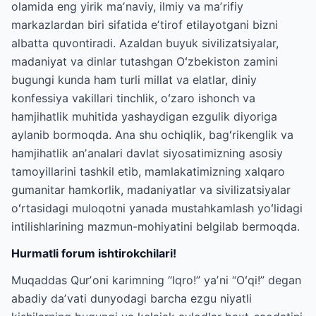
olamida eng yirik maʼnaviy, ilmiy va maʼrifiy
markazlardan biri sifatida eʼtirof etilayotgani bizni
albatta quvontiradi. Azaldan buyuk sivilizatsiyalar,
madaniyat va dinlar tutashgan Oʻzbekiston zamini
bugungi kunda ham turli millat va elatlar, diniy
konfessiya vakillari tinchlik, oʻzaro ishonch va
hamjihatlik muhitida yashaydigan ezgulik diyoriga
aylanib bormoqda. Ana shu ochiqlik, bagʻrikenglik va
hamjihatlik anʼanalari davlat siyosatimizning asosiy
tamoyillarini tashkil etib, mamlakatimizning xalqaro
gumanitar hamkorlik, madaniyatlar va sivilizatsiyalar
oʻrtasidagi muloqotni yanada mustahkamlash yoʻlidagi
intilishlarining mazmun-mohiyatini belgilab bermoqda.
Hurmatli forum ishtirokchilari!
Muqaddas Qurʼoni karimning “Iqro!” yaʼni “Oʻqi!” degan
abadiy daʼvati dunyodagi barcha ezgu niyatli