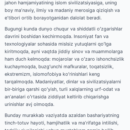
jahon hamjamiyatining islom sivilizatsiyasiga, uning
boy maʼnaviy, ilmiy va madaniy merosiga qiziqish va
eʼtibori ortib borayotganidan dalolat beradi.
Bugungi kunda dunyo chuqur va shiddatli oʻzgarishlar
davrini boshidan kechirmoqda. Insoniyat fan va
texnologiyalar sohasida mislsiz yutuqlarni qoʻlga
kiritmoqda, ayni vaqtda jiddiy sinov va muammolarga
ham duch kelmoqda: mojarolar va oʻzaro ishonchsizlik
kuchaymoqda, buzgʻunchi mafkuralar, toqatsizlik,
ekstremizm, islomofobiya koʻrinishlari keng
tarqalmoqda. Madaniyatlar, dinlar va sivilizatsiyalarni
bir-biriga qarshi qoʻyish, turli xalqlarning urf-odat va
anʼanalari oʻrtasida ziddiyat keltirib chiqarishga
urinishlar avj olmoqda.
Bunday murakkab vaziyatda azaldan bashariyatning
tinch-totuv hayoti, hamjihatlik va maʼrifatga intilishi,