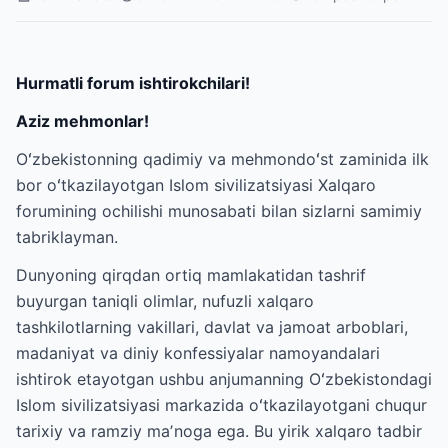
Hurmatli forum ishtirokchilari!
Aziz mehmonlar!
Oʻzbekistonning qadimiy va mehmondoʻst zaminida ilk
bor oʻtkazilayotgan Islom sivilizatsiyasi Xalqaro
forumining ochilishi munosabati bilan sizlarni samimiy
tabriklayman.
Dunyoning qirqdan ortiq mamlakatidan tashrif
buyurgan taniqli olimlar, nufuzli xalqaro
tashkilotlarning vakillari, davlat va jamoat arboblari,
madaniyat va diniy konfessiyalar namoyandalari
ishtirok etayotgan ushbu anjumanning Oʻzbekistondagi
Islom sivilizatsiyasi markazida oʻtkazilayotgani chuqur
tarixiy va ramziy maʼnoga ega. Bu yirik xalqaro tadbir