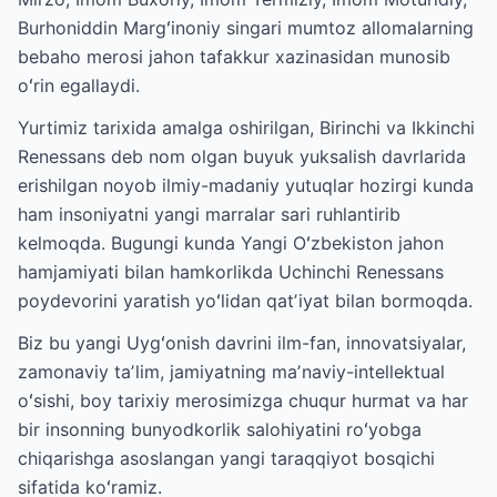
Burhoniddin Margʻinoniy singari mumtoz allomalarning
bebaho merosi jahon tafakkur xazinasidan munosib
oʻrin egallaydi.
Yurtimiz tarixida amalga oshirilgan, Birinchi va Ikkinchi
Renessans deb nom olgan buyuk yuksalish davrlarida
erishilgan noyob ilmiy-madaniy yutuqlar hozirgi kunda
ham insoniyatni yangi marralar sari ruhlantirib
kelmoqda. Bugungi kunda Yangi Oʻzbekiston jahon
hamjamiyati bilan hamkorlikda Uchinchi Renessans
poydevorini yaratish yoʻlidan qatʼiyat bilan bormoqda.
Biz bu yangi Uygʻonish davrini ilm-fan, innovatsiyalar,
zamonaviy taʼlim, jamiyatning maʼnaviy-intellektual
oʻsishi, boy tarixiy merosimizga chuqur hurmat va har
bir insonning bunyodkorlik salohiyatini roʻyobga
chiqarishga asoslangan yangi taraqqiyot bosqichi
sifatida koʻramiz.