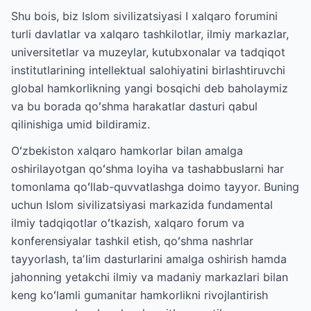
Shu bois, biz Islom sivilizatsiyasi I xalqaro forumini
turli davlatlar va xalqaro tashkilotlar, ilmiy markazlar,
universitetlar va muzeylar, kutubxonalar va tadqiqot
institutlarining intellektual salohiyatini birlashtiruvchi
global hamkorlikning yangi bosqichi deb baholaymiz
va bu borada qoʻshma harakatlar dasturi qabul
qilinishiga umid bildiramiz.
Oʻzbekiston xalqaro hamkorlar bilan amalga
oshirilayotgan qoʻshma loyiha va tashabbuslarni har
tomonlama qoʻllab-quvvatlashga doimo tayyor. Buning
uchun Islom sivilizatsiyasi markazida fundamental
ilmiy tadqiqotlar oʻtkazish, xalqaro forum va
konferensiyalar tashkil etish, qoʻshma nashrlar
tayyorlash, taʼlim dasturlarini amalga oshirish hamda
jahonning yetakchi ilmiy va madaniy markazlari bilan
keng koʻlamli gumanitar hamkorlikni rivojlantirish