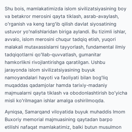
Shu bois, mamlakatimizda islom sivilizatsiyasining boy
va betakror merosini qayta tiklash, asrab-avaylash,
oʻrganish va keng targʻib qilish davlat siyosatining
ustuvor yoʻnalishlaridan biriga aylandi. Bu tizimli ishlar,
avvalo, islom merosini chuqur tadqiq etish, yuqori
malakali mutaxassislarni tayyorlash, fundamental ilmiy
tadqiqotlarni qoʻllab-quvvatlash, gumanitar
hamkorlikni rivojlantirishga qaratilgan. Ushbu
jarayonda islom sivilizatsiyasining buyuk
namoyandalari hayoti va faoliyati bilan bogʻliq
muqaddas qadamjolar hamda tarixiy-madaniy
majmualarni qayta tiklash va obodonlashtirish boʻyicha
misli koʻrilmagan ishlar amalga oshirilmoqda.
Ayniqsa, Samarqand viloyatida buyuk muhaddis Imom
Buxoriy memorial majmuasining qaytadan barpo
etilishi nafaqat mamlakatimiz, balki butun musulmon