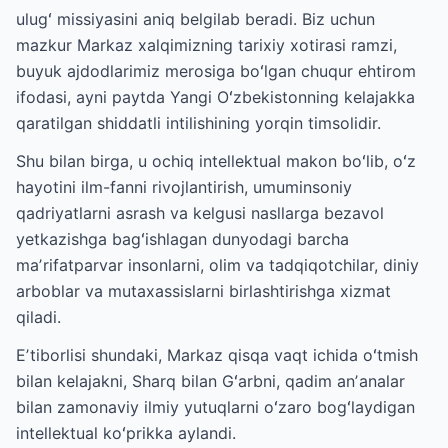
ulugʻ missiyasini aniq belgilab beradi. Biz uchun
mazkur Markaz xalqimizning tarixiy xotirasi ramzi,
buyuk ajdodlarimiz merosiga boʻlgan chuqur ehtirom
ifodasi, ayni paytda Yangi Oʻzbekistonning kelajakka
qaratilgan shiddatli intilishining yorqin timsolidir.
Shu bilan birga, u ochiq intellektual makon boʻlib, oʻz
hayotini ilm-fanni rivojlantirish, umuminsoniy
qadriyatlarni asrash va kelgusi nasllarga bezavol
yetkazishga bagʻishlagan dunyodagi barcha
maʼrifatparvar insonlarni, olim va tadqiqotchilar, diniy
arboblar va mutaxassislarni birlashtirishga xizmat
qiladi.
Eʼtiborlisi shundaki, Markaz qisqa vaqt ichida oʻtmish
bilan kelajakni, Sharq bilan Gʻarbni, qadim anʼanalar
bilan zamonaviy ilmiy yutuqlarni oʻzaro bogʻlaydigan
intellektual koʻprikka aylandi.