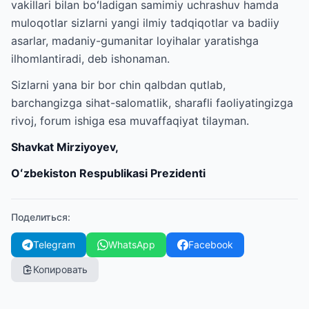
vakillari bilan boʻladigan samimiy uchrashuv hamda
muloqotlar sizlarni yangi ilmiy tadqiqotlar va badiiy
asarlar, madaniy-gumanitar loyihalar yaratishga
ilhomlantiradi, deb ishonaman.
Sizlarni yana bir bor chin qalbdan qutlab,
barchangizga sihat-salomatlik, sharafli faoliyatingizga
rivoj, forum ishiga esa muvaffaqiyat tilayman.
Shavkat Mirziyoyev,
Oʻzbekiston Respublikasi Prezidenti
Поделиться
:
Telegram
WhatsApp
Facebook
Копировать