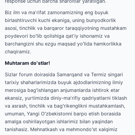
response uchun barcha sharoitlar yaratilgan.
Biz ilm va maʼrifat zamonamizning eng buyuk
birlashtiruvchi kuchi ekaniga, uning bunyodkorlik
asosi, tinchlik va barqaror taraqqiyotning mustahkam
poydevori boʻlib qolishiga qatʼiy ishonamiz va
barchangizni shu ezgu maqsad yoʻlida hamkorlikka
chaqiramiz.
Muhtaram doʻstlar!
Sizlar forum doirasida Samarqand va Termiz singari
tarixiy shaharlarimizda buyuk ajdodlarimizning ilmiy
merosiga bagʻishlangan anjumanlarda ishtirok etar
ekansiz, yurtimizda diniy-maʼrifiy qadriyatlarni tiklash
va asrash, tinchlik va bagʻrikenglikni mustahkamlash,
umuman, Yangi Oʻzbekistonni barpo etish borasida
amalga oshirilayotgan ishlarimiz bilan yaqindan
tanishasiz. Mehnatkash va mehmondoʻst xalqimiz