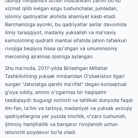
tadrijiy rivojlanishi uchun mustahkam zamin boʻlib
xizmat qilib kelgan ezgu tushunchalar, jumladan,
islomiy qadriyatlar alohida ahamiyat kasb etadi.
Barchamizga ayonki, bu qadriyatlar asrlar davomida
ilmiy taraqqiyot, madaniy yuksalish va maʼnaviy
kamolotning qudratli manbai sifatida jahon tafakkuri
rivojiga beqiyos hissa qoʻshgan va umuminsoniy
merosning ajralmas qismiga aylangan.
Shu maʼnoda, 2017-yilda Birlashgan Millatlar
Tashkilotining yuksak minbaridan Oʻzbekiston ilgari
surgan “Jaholatga qarshi maʼrifat” degan konseptual
gʻoya oddiy, ammo oʻzgarmas bir haqiqatni
tasdiqlaydi: bugungi notinch va tahlikali dunyoda faqat
ilm-fan, taʼlim va tarbiya, madaniyat va yuksak axloqiy
qadriyatlargina yer yuzida tinchlik, oʻzaro tushunish,
ijtimoiy hamjihatlik va barqaror rivojlanish uchun
ishonchli poydevor boʻla oladi.