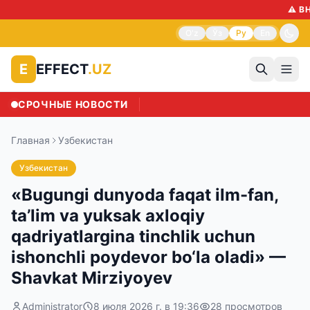
⚠️ ВНИМА
O'z
Ўз
Ру
En
EFFECT
.UZ
E
СРОЧНЫЕ НОВОСТИ
Главная
Узбекистан
Узбекистан
«Bugungi dunyoda faqat ilm-fan,
ta’lim va yuksak axloqiy
qadriyatlargina tinchlik uchun
ishonchli poydevor bo‘la oladi» —
Shavkat Mirziyoyev
Administrator
8 июля 2026 г. в 19:36
28
просмотров