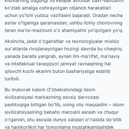
kishilarning bugungi va kelajak avlodlar baxt-saodatini
koʻzlab amalga oshirayotgan olijanob harakatlari
uchun yoʻlchi yulduz vazifasini bajaradi. Oradan necha
asrlar oʻtganiga qaramasdan, ushbu ilohiy chorlovning
teran maʼno-mazmuni oʻz ahamiyatini yoʻqotgani yoʻq.
Aksincha, jadal oʻzgarishlar va texnologiyalar mislsiz
surʼatlarda rivojlanayotgan hozirgi davrda bu chaqiriq
yanada baralla yangrab, aynan ilm-maʼrifat, maʼnaviy
va intellektual taraqqiyot jamiyat ravnaqining hal
qiluvchi kuchi ekanini butun bashariyatga eslatib
turibdi.
Bu muborak kalom Oʻzbekistondagi Islom
sivilizatsiyasi markazining asosiy darvozasi
peshtoqiga bitilgan boʻlib, uning oliy maqsadini – islom
sivilizatsiyasining bebaho merosini asrash va chuqur
oʻrganish, shu asosda dunyo xalqlari oʻrtasida doʻstlik
va hamkorlikni har tomonlama mustahkamlashdek