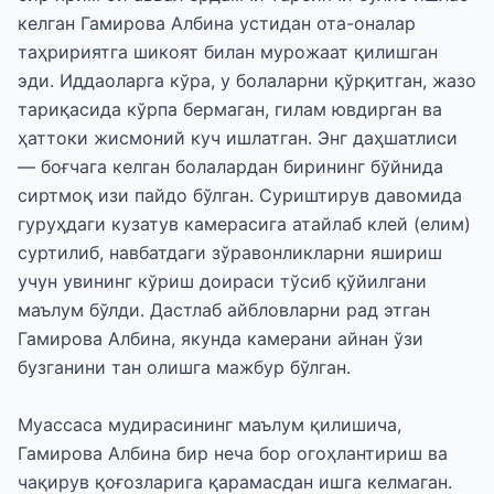
келган Гамирова Албина устидан ота-оналар
таҳририятга шикоят билан мурожаат қилишган
эди. Иддаоларга кўра, у болаларни қўрқитган, жазо
тариқасида кўрпа бермаган, гилам ювдирган ва
ҳаттоки жисмоний куч ишлатган. Энг даҳшатлиси
— боғчага келган болалардан бирининг бўйнида
сиртмоқ изи пайдо бўлган. Суриштирув давомида
гуруҳдаги кузатув камерасига атайлаб клей (елим)
суртилиб, навбатдаги зўравонликларни яшириш
учун увининг кўриш доираси тўсиб қўйилгани
маълум бўлди. Дастлаб айбловларни рад этган
Гамирова Албина, якунда камерани айнан ўзи
бузганини тан олишга мажбур бўлган.
Муассаса мудирасининг маълум қилишича,
Гамирова Албина бир неча бор огоҳлантириш ва
чақирув қоғозларига қарамасдан ишга келмаган.