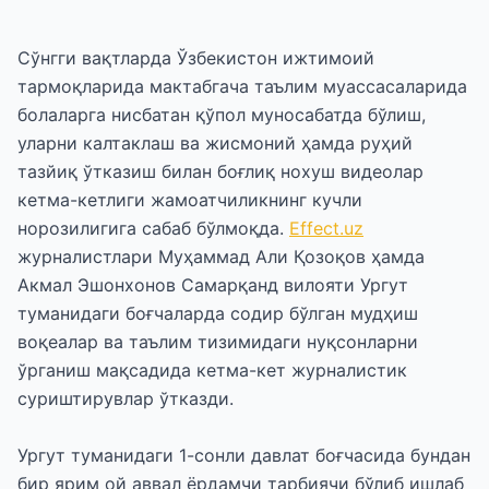
Сўнгги вақтларда Ўзбекистон ижтимоий
тармоқларида мактабгача таълим муассасаларида
болаларга нисбатан қўпол муносабатда бўлиш,
уларни калтаклаш ва жисмоний ҳамда руҳий
тазйиқ ўтказиш билан боғлиқ нохуш видеолар
кетма-кетлиги жамоатчиликнинг кучли
норозилигига сабаб бўлмоқда.
Effect.uz
журналистлари Муҳаммад Али Қозоқов ҳамда
Акмал Эшонхонов Самарқанд вилояти Ургут
туманидаги боғчаларда содир бўлган мудҳиш
воқеалар ва таълим тизимидаги нуқсонларни
ўрганиш мақсадида кетма-кет журналистик
суриштирувлар ўтказди.
Ургут туманидаги 1-сонли давлат боғчасида бундан
бир ярим ой аввал ёрдамчи тарбиячи бўлиб ишлаб