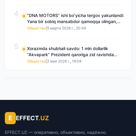
4
“DNA MOTORS” ishi boʻyicha tergov yakunlandi:
Yana bir sobiq mansabdor qamoqqa olingan,
Saidnazirxanovaning “zami” gʻoyib boʻlgan
Общество
|
5 марта 2026 г., 20:49
5
Xorazmda shubhali savdo: 1 mln dollarlik
“Akvapark” Prezident qaroriga zid ravishda
sotilgani maʼlum boʻldi
Общество
|
2 мая 2026 г., 16:08
E
EFFECT
.UZ
EFFECT.UZ — оперативно, объективно, надёжно.