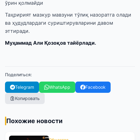
ўрин қолмайди
Таҳририят мазкур мавзуни тўлиқ назоратга олади
ва ҳудудлардаги суриштирувларини давом
эттиради.
Муҳаммад Али Қозоқов тайёрлади.
Поделиться
:
Telegram
WhatsApp
Facebook
Копировать
Похожие новости
Общество