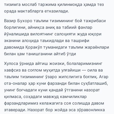
тизимга мослаб таржима қилинмоқда ҳамда тез
орада мактабларга етказилади.
Вазир Бухоро таълим тизимининг бой тажрибаси
борлигини, айниқса аниқ ва табиий фанлар
йўналишида вилоятнинг салоҳияти жуда юқори
эканини алоҳида таъкидлади ва ташрифи
давомида Қоракўл туманидаги таълим жараёнлари
билан ҳам танишганини айтиб ўтди
Хулоса ўрнида айтиш жоизки, болаларимизнинг
хавфсиз ва соғлом муҳитда улғайиши — оила ва
таълим тизимининг ўзаро жипслигига боғлиқ. Агар
ота-оналар ҳар куни фарзанди билан суҳбатлашиб,
унинг боғчадаги куни қандай ўтганини назорат
қилмаса, соҳадаги мавжуд камчиликлар
фарзандларимиз келажагига соя солишда давом
этаверади. Назорат бор жойда эса зўравонликка