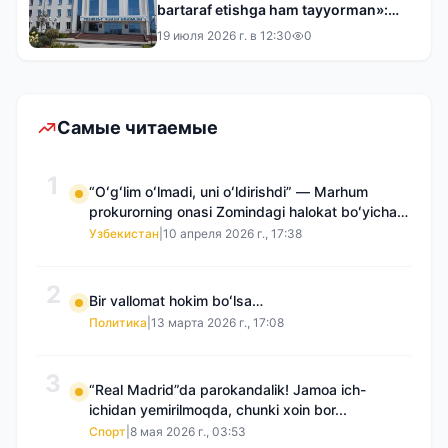
bartaraf etishga ham tayyorman»:
Toshkent tumani hokimi bilan bir
19 июля 2026 г. в 12:30
0
kunlik reyd
Самые читаемые
1
“Oʻgʻlim oʻlmadi, uni oʻldirishdi” — Marhum
prokurorning onasi Zomindagi halokat boʻyicha
qayta tergov talab qilmoqda
Узбекистан
|
10 апреля 2026 г., 17:38
2
Bir vallomat hokim boʻlsa…
Политика
|
13 марта 2026 г., 17:08
3
“Real Madrid”da parokandalik! Jamoa ich-
ichidan yemirilmoqda, chunki xoin bor...
Спорт
|
8 мая 2026 г., 03:53