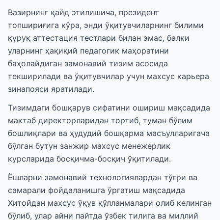
Вазирнинг қайд этилишича, президент
топшириғига кўра, энди ўқитувчиларнинг билими
қуруқ аттестация тестлари билан эмас, балки
уларнинг ҳақиқий педагогик маҳоратини
баҳолайдиган замонавий тизим асосида
текширилади ва ўқитувчилар учун махсус карьера
зинапояси яратилади.
Тизимдаги бошқарув сифатини ошириш мақсадида
мактаб директорларидан тортиб, туман бўлим
бошлиқлари ва ҳудудий бошқарма масъулларигача
бўлган бутун занжир махсус менежерлик
курсларида босқичма-босқич ўқитилади.
Ёшларни замонавий технологиялардан тўғри ва
самарали фойдаланишга ўргатиш мақсадида
Хитойдан махсус ўқув қўлланмалари олиб келинган
бўлиб, улар айни пайтда ўзбек тилига ва миллий