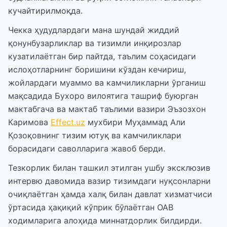
кучайтирилмоқда.
Чекка ҳудудлардаги мана шундай жиддий
қонунбузарликлар ва тизимли инқирозлар
кузатилаётган бир пайтда, таълим соҳасидаги
ислоҳотларнинг боришини кўздан кечириш,
жойлардаги муаммо ва камчиликларни ўрганиш
мақсадида Бухоро вилоятига ташриф буюрган
мактабгача ва мактаб таълими вазири Эъзозхон
Каримова
Effect.uz
мухбири Муҳаммад Али
Қозоқовнинг тизим ютуқ ва камчиликлари
борасидаги саволларига жавоб берди.
Тезкорлик билан ташкил этилган ушбу эксклюзив
интервю давомида вазир тизимдаги нуқсонларни
очиқлаётган ҳамда халқ билан давлат хизматчиси
ўртасида ҳақиқий кўприк бўлаётган ОАВ
ходимларига алоҳида миннатдорлик билдирди.