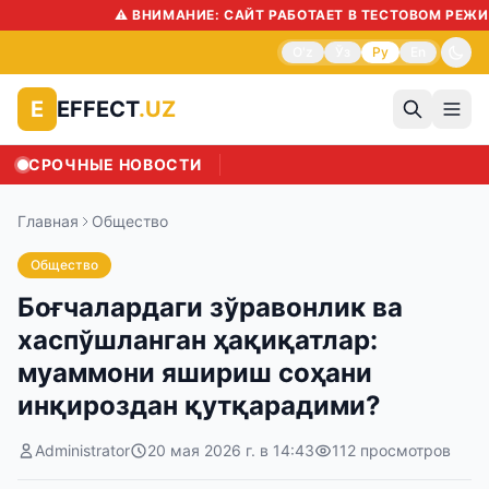
⚠️ ВНИМАНИЕ: САЙТ РАБОТАЕТ В ТЕСТОВОМ РЕЖИМЕ!
O'z
Ўз
Ру
En
EFFECT
.UZ
E
СРОЧНЫЕ НОВОСТИ
Su
Главная
Общество
Общество
Боғчалардаги зўравонлик ва
хаспўшланган ҳақиқатлар:
муаммони яшириш соҳани
инқироздан қутқарадими?
Administrator
20 мая 2026 г. в 14:43
112
просмотров