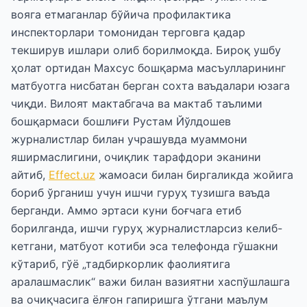
вояга етмаганлар бўйича профилактика
инспекторлари томонидан терговга қадар
текширув ишлари олиб борилмоқда. Бироқ ушбу
ҳолат ортидан Махсус бошқарма масъулларининг
матбуотга нисбатан берган сохта ваъдалари юзага
чиқди. Вилоят мактабгача ва мактаб таълими
бошқармаси бошлиғи Рустам Йўлдошев
журналистлар билан учрашувда муаммони
яширмаслигини, очиқлик тарафдори эканини
айтиб,
Effect.uz
жамоаси билан биргаликда жойига
бориб ўрганиш учун ишчи гуруҳ тузишга ваъда
берганди. Аммо эртаси куни боғчага етиб
борилганда, ишчи гуруҳ журналистларсиз келиб-
кетгани, матбуот котиби эса телефонда гўшакни
кўтариб, гўё „тадбиркорлик фаолиятига
аралашмаслик“ важи билан вазиятни хаспўшлашга
ва очиқчасига ёлғон гапиришга ўтгани маълум