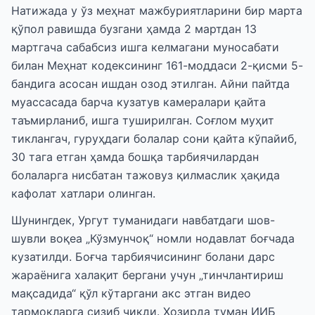
Натижада у ўз меҳнат мажбуриятларини бир марта
қўпол равишда бузгани ҳамда 2 мартдан 13
мартгача сабабсиз ишга келмагани муносабати
билан Меҳнат кодексининг 161-моддаси 2-қисми 5-
бандига асосан ишдан озод этилган. Айни пайтда
муассасада барча кузатув камералари қайта
таъмирланиб, ишга туширилган. Соғлом муҳит
тиклангач, гуруҳдаги болалар сони қайта кўпайиб,
30 тага етган ҳамда бошқа тарбиячилардан
болаларга нисбатан тажовуз қилмаслик ҳақида
кафолат хатлари олинган.
Шунингдек, Ургут туманидаги навбатдаги шов-
шувли воқеа „Кўзмунчоқ“ номли нодавлат боғчада
кузатилди. Боғча тарбиячисининг болани дарс
жараёнига халақит бергани учун „тинчлантириш
мақсадида“ қўл кўтаргани акс этган видео
тармоқларга сизиб чиқди. Ҳозирда туман ИИБ