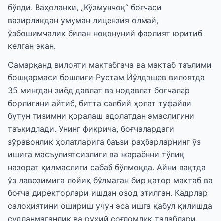
бўлди. Ваҳоланки, „Кўзмунчоқ“ боғчаси
вазирликдан умуман лицензия олмай,
ўзбошимчалик билан ноқонуний фаолият юритиб
келган экан.
Самарқанд вилояти мактабгача ва мактаб таълими
бошқармаси бошлиғи Рустам Йўлдошев вилоятда
35 мингдан зиёд давлат ва нодавлат боғчалар
борлигини айтиб, битта салбий ҳолат туфайли
бутун тизимни қоралаш адолатдан эмаслигини
таъкидлади. Унинг фикрича, боғчалардаги
зўравонлик ҳолатларига баъзи раҳбарларнинг ўз
ишига масъулиятсизлиги ва жараённи тўлиқ
назорат қилмаслиги сабаб бўлмоқда. Айни вақтда
ўз лавозимига лойиқ бўлмаган бир қатор мактаб ва
боғча директорлари ишдан озод этилган. Кадрлар
салоҳиятини ошириш учун эса ишга қабул қилишда
судланмаганлик ва руҳий соғломлик талаблари