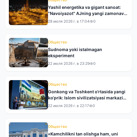
Yashil energetika va gigant sanoat:
"Navoiyazot" AJning yangi zamonaviy
qiyofasiga bir nazar
28 июля 2026 г. в 17:04
0
Общество
Sudnoma yoki istalmagan
eksperiment
22 июля 2026 г. в 23:29
0
Общество
Gonkong va Toshkent o‘rtasida yangi
ko‘prik: Islom sivilizatsiyasi markazi
XXRda taqdim etildi
22 июля 2026 г. в 22:17
0
Общество
«Kamchilikni tan olishga ham, uni