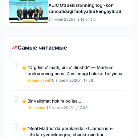
AUIC O‘zbekistonning tog‘-kon
sanoatidagi faoliyatini kengaytiradi
31 июля 2026 г. в 19:01
0
Самые читаемые
1
“Oʻgʻlim oʻlmadi, uni oʻldirishdi” — Marhum
prokurorning onasi Zomindagi halokat boʻyicha
qayta tergov talab qilmoqda
Узбекистан
|
10 апреля 2026 г., 17:38
2
Bir vallomat hokim boʻlsa…
Политика
|
13 марта 2026 г., 17:08
3
“Real Madrid”da parokandalik! Jamoa ich-
ichidan yemirilmoqda, chunki xoin bor...