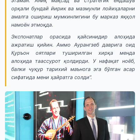
этаман. Аниқ мақсад ва стратегик ёндашув
орқали бундай йирик ва мазмунли лойиҳаларни
амалга ошириш мумкинлигини бу марказ яққол
намоён этмоқда.
Экспонатлар орасида қайсинидир алоҳида
ажратиш қийин. Аммо Аурангзеб даврига оид
Қуръон оятлари туширилган хирқа менда
алоҳида таассурот қолдирди. У нафақат ноёб,
балки чуқур тарихий маънога эга бўлган асар
сифатида мени ҳайратга солди”.