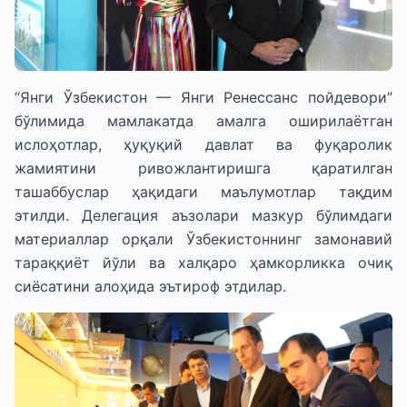
“Янги Ўзбекистон — Янги Ренессанс пойдевори”
бўлимида мамлакатда амалга оширилаётган
ислоҳотлар, ҳуқуқий давлат ва фуқаролик
жамиятини ривожлантиришга қаратилган
ташаббуслар ҳақидаги маълумотлар тақдим
этилди. Делегация аъзолари мазкур бўлимдаги
материаллар орқали Ўзбекистоннинг замонавий
тараққиёт йўли ва халқаро ҳамкорликка очиқ
сиёсатини алоҳида эътироф этдилар.