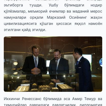
эътиборга тушди. Ушбу бўлимдаги нодир
қўлёзмалар, меъморий ечимлар ва маданий мерос
намуналари орқали Марказий Осиёнинг жаҳон
цивилизациясига қўшган ҳиссаси яққол намоён
этилгани қайд этилди.
Иккинчи Ренессанс бўлимида эса Амир Темур ва
темурийлар давридаги давлатчилик, дипломатия