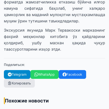
форматда жамоатчиликка етказиш бўйича илғор
намуна сифатида баҳолаб, унинг халқаро
ҳамкорлик ва маданий мулоқотни мустаҳкамлашда
муҳим ўрин тутишини таъкидладилар.
Экскурсия якунида Марк Тервакоски марказнинг
фахрий меҳмонлар китобига ўз қайдларини
қолдириб, ушбу маскан ҳақида чуқур
таассуротларини изҳор этди.
Поделиться
:
Telegram
WhatsApp
Facebook
Копировать
Похожие новости