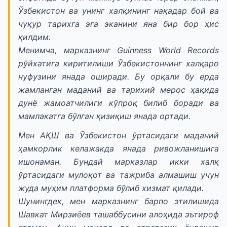
Ўзбекистон ва унинг халқининг нақадар бой ва
чуқур тарихга эга эканини яна бир бор ҳис
қилдим.
Менимча, марказнинг Guinness World Records
рўйхатига киритилиши Ўзбекистоннинг халқаро
нуфузини янада оширади. Бу орқали бу ерда
жамланган маданий ва тарихий мерос ҳақида
дунё жамоатчилиги кўпроқ билиб боради ва
мамлакатга бўлган қизиқиш янада ортади.
Мен АҚШ ва Ўзбекистон ўртасидаги маданий
ҳамкорлик келажакда янада ривожланишига
ишонаман. Бундай марказлар икки халқ
ўртасидаги мулоқот ва тажриба алмашиш учун
жуда муҳим платформа бўлиб хизмат қилади.
Шунингдек, мен марказнинг барпо этилишида
Шавкат Мирзиёев ташаббусини алоҳида эътироф