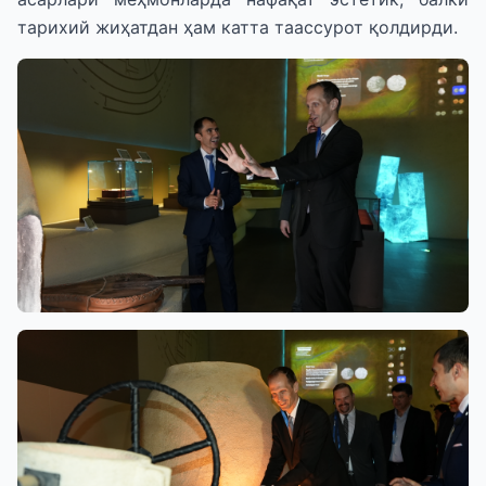
тарихий жиҳатдан ҳам катта таассурот қолдирди.