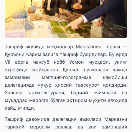
Ташриф якунида меҳмонлар Марказнинг юраги —
Қуръони Карим залига ташриф буюрдилар. Бу ерда
VII асрга мансуб ноёб Усмон мусҳафи, унинг
атрофида жойлашган Қуръон нусхалари ҳамда
замонавий мэппинг-голограмма намойиши
делегацияда чуқур ҳиссий таассурот қолдирди.
Залнинг архитектураси, бадиий ечимлари ва
муқаддас меросга бўлган эҳтиром муҳити алоҳида
қайд этилди.
Ташриф давомида делегация аъзолари Марказни
тарихий меросни сақлаш ва уни замонавий