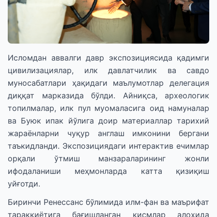
Исломдан аввалги давр экспозициясида қадимги
цивилизациялар, илк давлатчилик ва савдо
муносабатлари ҳақидаги маълумотлар делегация
диққат марказида бўлди. Айниқса, археологик
топилмалар, илк пул муомаласига оид намуналар
ва Буюк ипак йўлига доир материаллар тарихий
жараёнларни чуқур англаш имконини бергани
таъкидланди. Экспозициядаги интерактив ечимлар
орқали ўтмиш манзараларининг жонли
ифодаланиши меҳмонларда катта қизиқиш
уйғотди.
Биринчи Ренессанс бўлимида илм-фан ва маърифат
тараққиётига бағишланган қисмлар алоҳида