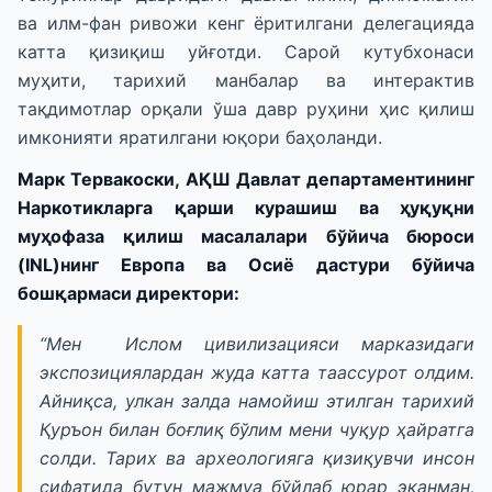
ва илм-фан ривожи кенг ёритилгани делегацияда
катта қизиқиш уйғотди. Сарой кутубхонаси
муҳити, тарихий манбалар ва интерактив
тақдимотлар орқали ўша давр руҳини ҳис қилиш
имконияти яратилгани юқори баҳоланди.
Марк Тервакоски, АҚШ Давлат департаментининг
Наркотикларга қарши курашиш ва ҳуқуқни
муҳофаза қилиш масалалари бўйича бюроси
(INL)нинг Европа ва Осиё дастури бўйича
бошқармаси директори:
“Мен Ислом цивилизацияси марказидаги
экспозициялардан жуда катта таассурот олдим.
Айниқса, улкан залда намойиш этилган тарихий
Қуръон билан боғлиқ бўлим мени чуқур ҳайратга
солди. Тарих ва археологияга қизиқувчи инсон
сифатида бутун мажмуа бўйлаб юрар эканман,