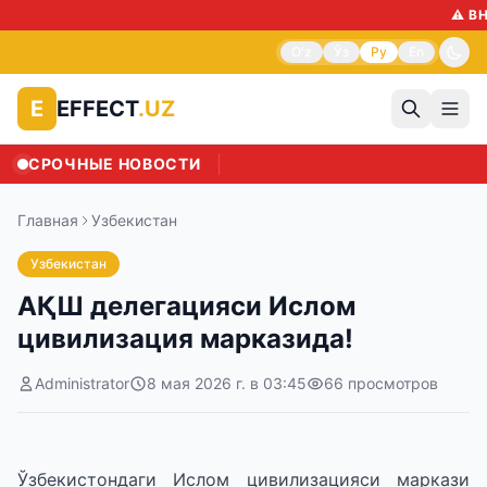
⚠️ ВНИМАН
O'z
Ўз
Ру
En
EFFECT
.UZ
E
СРОЧНЫЕ НОВОСТИ
Главная
Узбекистан
Узбекистан
АҚШ делегацияси Ислом
цивилизация марказида!
Administrator
8 мая 2026 г. в 03:45
66
просмотров
Ўзбекистондаги Ислом цивилизацияси маркази