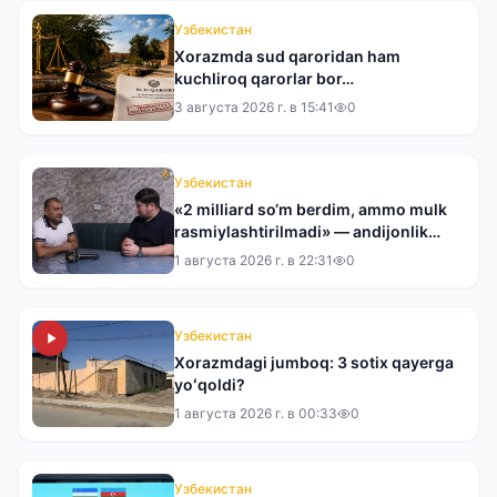
Узбекистан
Xorazmda sud qaroridan ham
kuchliroq qarorlar bor…
3 августа 2026 г. в 15:41
0
Узбекистан
«2 milliard so‘m berdim, ammo mulk
rasmiylashtirilmadi» — andijonlik
tadbirkor tergovdan norozi
1 августа 2026 г. в 22:31
0
Узбекистан
Xorazmdagi jumboq: 3 sotix qayerga
yoʻqoldi?
1 августа 2026 г. в 00:33
0
Узбекистан