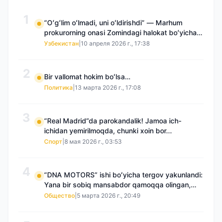
1
“Oʻgʻlim oʻlmadi, uni oʻldirishdi” — Marhum
prokurorning onasi Zomindagi halokat boʻyicha
qayta tergov talab qilmoqda
Узбекистан
|
10 апреля 2026 г., 17:38
2
Bir vallomat hokim boʻlsa…
Политика
|
13 марта 2026 г., 17:08
3
“Real Madrid”da parokandalik! Jamoa ich-
ichidan yemirilmoqda, chunki xoin bor...
Спорт
|
8 мая 2026 г., 03:53
4
“DNA MOTORS” ishi boʻyicha tergov yakunlandi:
Yana bir sobiq mansabdor qamoqqa olingan,
Saidnazirxanovaning “zami” gʻoyib boʻlgan
Общество
|
5 марта 2026 г., 20:49