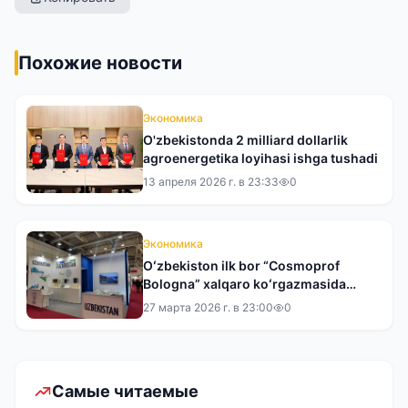
Похожие новости
Экономика
O'zbekistonda 2 milliard dollarlik
agroenergetika loyihasi ishga tushadi
13 апреля 2026 г. в 23:33
0
Экономика
Oʻzbekiston ilk bor “Cosmoprof
Bologna” xalqaro koʻrgazmasida
ishtirok etdi
27 марта 2026 г. в 23:00
0
Самые читаемые