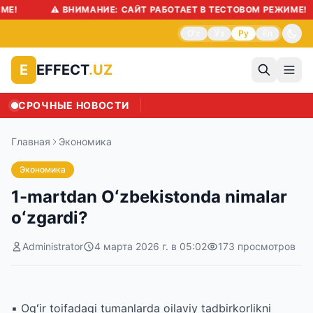
Е!
⚠️ ВНИМАНИЕ: САЙТ РАБОТАЕТ В ТЕСТОВОМ РЕЖИМЕ!
O'z
Ўз
Ру
En
EFFECT
.UZ
E
СРОЧНЫЕ НОВОСТИ
Главная
Экономика
Экономика
1-martdan Oʻzbekistonda nimalar
oʻzgardi?
Administrator
4 марта 2026 г. в 05:02
173
просмотров
▪️ Ogʻir toifadagi tumanlarda oilaviy tadbirkorlikni