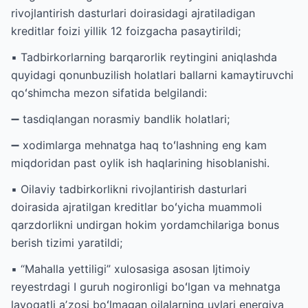
rivojlantirish dasturlari doirasidagi ajratiladigan
kreditlar foizi yillik 12 foizgacha pasaytirildi;
▪️ Tadbirkorlarning barqarorlik reytingini aniqlashda
quyidagi qonunbuzilish holatlari ballarni kamaytiruvchi
qoʻshimcha mezon sifatida belgilandi:
➖ tasdiqlangan norasmiy bandlik holatlari;
➖ xodimlarga mehnatga haq toʻlashning eng kam
miqdoridan past oylik ish haqlarining hisoblanishi.
▪️ Oilaviy tadbirkorlikni rivojlantirish dasturlari
doirasida ajratilgan kreditlar boʻyicha muammoli
qarzdorlikni undirgan hokim yordamchilariga bonus
berish tizimi yaratildi;
▪️ “Mahalla yettiligi” xulosasiga asosan Ijtimoiy
reyestrdagi I guruh nogironligi boʻlgan va mehnatga
layoqatli aʼzosi boʻlmagan oilalarning uylari energiya