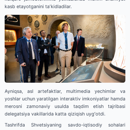
kasb etayotganini taʼkidladilar.
Ayniqsa, asl artefaktlar, multimedia yechimlar va
yoshlar uchun yaratilgan interaktiv imkoniyatlar hamda
merosni zamonaviy usulda taqdim etish tajribasi
delegatsiya vakillarida katta qiziqish uygʻotdi.
Tashrifda Shvetsiyaning savdo-iqtisodiy sohalari