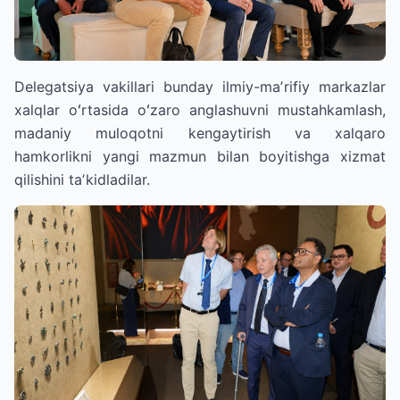
Delegatsiya vakillari bunday ilmiy-maʼrifiy markazlar
xalqlar oʻrtasida oʻzaro anglashuvni mustahkamlash,
madaniy muloqotni kengaytirish va xalqaro
hamkorlikni yangi mazmun bilan boyitishga xizmat
qilishini taʼkidladilar.