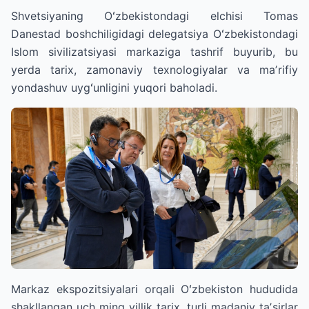
Shvetsiyaning Oʻzbekistondagi elchisi Tomas
Danestad boshchiligidagi delegatsiya Oʻzbekistondagi
Islom sivilizatsiyasi markaziga tashrif buyurib, bu
yerda tarix, zamonaviy texnologiyalar va maʼrifiy
yondashuv uygʻunligini yuqori baholadi.
Markaz ekspozitsiyalari orqali Oʻzbekiston hududida
shakllangan uch ming yillik tarix, turli madaniy taʼsirlar