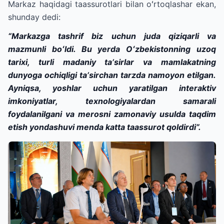
Markaz haqidagi taassurotlari bilan oʻrtoqlashar ekan,
shunday dedi:
“Markazga tashrif biz uchun juda qiziqarli va
mazmunli boʻldi. Bu yerda Oʻzbekistonning uzoq
tarixi, turli madaniy taʼsirlar va mamlakatning
dunyoga ochiqligi taʼsirchan tarzda namoyon etilgan.
Ayniqsa, yoshlar uchun yaratilgan interaktiv
imkoniyatlar, texnologiyalardan samarali
foydalanilgani va merosni zamonaviy usulda taqdim
etish yondashuvi menda katta taassurot qoldirdi”.