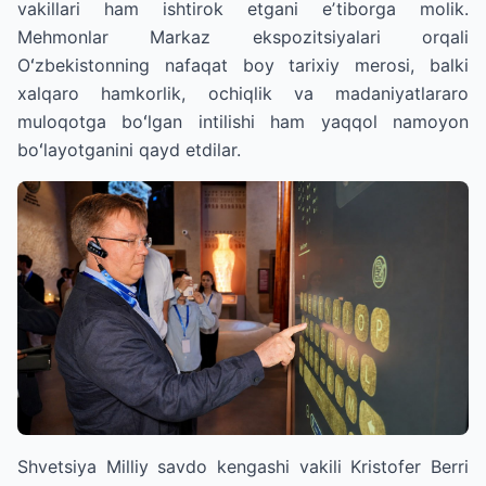
vakillari ham ishtirok etgani eʼtiborga molik.
Mehmonlar Markaz ekspozitsiyalari orqali
Oʻzbekistonning nafaqat boy tarixiy merosi, balki
xalqaro hamkorlik, ochiqlik va madaniyatlararo
muloqotga boʻlgan intilishi ham yaqqol namoyon
boʻlayotganini qayd etdilar.
Shvetsiya Milliy savdo kengashi vakili Kristofer Berri