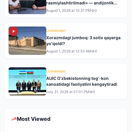
rasmiylashtirilmadi» — andijonlik
tadbirkor tergovdan norozi
August 1, 2026 at 10:31 PM
0
Uzbekistan
Xorazmdagi jumboq: 3 sotix qayerga
yoʻqoldi?
August 1, 2026 at 12:33 AM
0
Uzbekistan
AUIC O‘zbekistonning tog‘-kon
sanoatidagi faoliyatini kengaytiradi
July 31, 2026 at 07:01 PM
0
Most Viewed