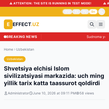
⚠️ ATTENTION: THE SITE IS RUNNING IN TEST MODE!
⚠️ ATTEN
O'z
Ўз
Ру
En
EFFECT
.UZ
E
BREAKING NEWS
Sudnoma yoki i
Home
Uzbekistan
Uzbekistan
Shvetsiya elchisi Islom
sivilizatsiyasi markazida: uch ming
yillik tarix katta taassurot qoldirdi
Administrator
June 10, 2026 at 09:11 PM
58
views