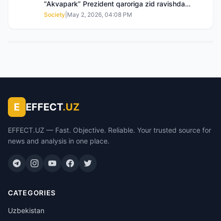
“Akvapark” Prezident qaroriga zid ravishda
sotilgani maʼlum boʻldi
Society
|
May 2, 2026, 04:08 PM
E
EFFECT
.UZ
EFFECT.UZ — Fast. Objective. Reliable. Your trusted source for
news and analysis in one place.
CATEGORIES
Uzbekistan