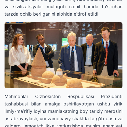
va sivilizatsiyalar muloqoti izchil hamda taʼsirchan
tarzda ochib berilganini alohida eʼtirof etildi.
Mehmonlar Oʻzbekiston Respublikasi Prezidenti
tashabbusi bilan amalga oshirilayotgan ushbu yirik
ilmiy-maʼrifiy loyiha mamlakatning boy tarixiy merosini
asrab-avaylash, uni zamonaviy shaklda targʻib etish va
xalqaro jamoatchilikka yetkazishda muhim ahamiyat