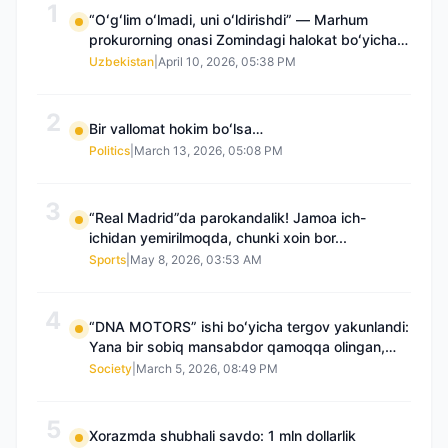
1
“Oʻgʻlim oʻlmadi, uni oʻldirishdi” — Marhum
prokurorning onasi Zomindagi halokat boʻyicha
qayta tergov talab qilmoqda
Uzbekistan
|
April 10, 2026, 05:38 PM
2
Bir vallomat hokim boʻlsa…
Politics
|
March 13, 2026, 05:08 PM
3
“Real Madrid”da parokandalik! Jamoa ich-
ichidan yemirilmoqda, chunki xoin bor...
Sports
|
May 8, 2026, 03:53 AM
4
“DNA MOTORS” ishi boʻyicha tergov yakunlandi:
Yana bir sobiq mansabdor qamoqqa olingan,
Saidnazirxanovaning “zami” gʻoyib boʻlgan
Society
|
March 5, 2026, 08:49 PM
5
Xorazmda shubhali savdo: 1 mln dollarlik