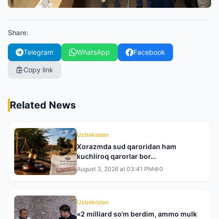
Share
:
Telegram
WhatsApp
Facebook
Copy link
Related News
Uzbekistan
Xorazmda sud qaroridan ham
kuchliroq qarorlar bor…
August 3, 2026 at 03:41 PM
0
Uzbekistan
«2 milliard so‘m berdim, ammo mulk