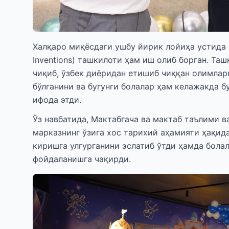
Халқаро миқёсдаги ушбу йирик лойиҳа устида 
Inventions) ташкилоти ҳам иш олиб борган. Т
чиқиб, ўзбек диёридан етишиб чиққан олимлар
бўлганини ва бугунги болалар ҳам келажакда 
ифода этди.
Ўз навбатида, Мактабгача ва мактаб таълими 
марказнинг ўзига хос тарихий аҳамияти ҳақид
киришга улгурганини эслатиб ўтди ҳамда бола
фойдаланишга чақирди.