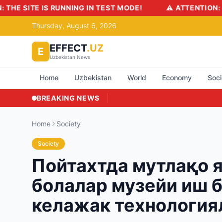
T MODE!
⚠️ ATTENTION: THE SITE IS RUNNING IN TEST
Thursday, August 6, 2026
EFFECT
.UZ
E
Uzbekistan News
Home
Uzbekistan
World
Economy
Soci
BREAKING NEWS
Home
Society
Society
Пойтахтда мутлақо 
болалар музейи иш б
келажак технология