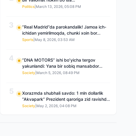
Politics
|
March 13, 2026, 05:08 PM
3
“Real Madrid”da parokandalik! Jamoa ich-
ichidan yemirilmoqda, chunki xoin bor...
Sports
|
May 8, 2026, 03:53 AM
4
“DNA MOTORS” ishi boʻyicha tergov
yakunlandi: Yana bir sobiq mansabdor
qamoqqa olingan, Saidnazirxanovaning
Society
|
March 5, 2026, 08:49 PM
“zami” gʻoyib boʻlgan
5
Xorazmda shubhali savdo: 1 mln dollarlik
“Akvapark” Prezident qaroriga zid ravishda
sotilgani maʼlum boʻldi
Society
|
May 2, 2026, 04:08 PM