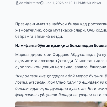
Administrator
June 1, 2026 at 10:11 PM
69
views
Президентимиз ташаббуси билан қад ростлага
жамоатчилик, соҳа мутахассислари, ОАВ ходи
байрамга айланиб кетди.
Илм-фанга бўлган қизиқиш болаликдан бошла
Марказ директори Фирдавс Абдухолиқов ўз ну
аҳамиятига алоҳида тўхталди. Унинг таъкидла
сурилган концепция негизида, аввало, ёшларни
"Аждодларимиз қолдирган бой мерос бугунги ё
лозим. Масалан, Ибн Сино ҳали 16 ёшидаёқ ўз 
болалигиданоқ юлдузларни кузатган. Янги очи
фахрланиш туйғусини беради ва уларни янги к