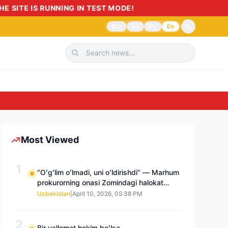
MODE!
O'z
Ўз
Ру
En
Sudnoma yoki istalmagan eks
Most Viewed
1
“Oʻgʻlim oʻlmadi, uni oʻldirishdi” — Marhum
prokurorning onasi Zomindagi halokat
boʻyicha qayta tergov talab qilmoqda
Uzbekistan
|
April 10, 2026, 05:38 PM
2
Bir vallomat hokim boʻlsa…