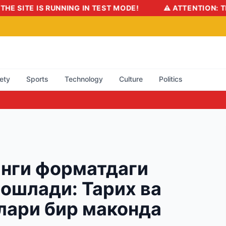
 MODE!
⚠️ ATTENTION: THE SITE IS RUNNING IN TEST 
ety
Sports
Technology
Culture
Politics
янги форматдаги
ошлади: Тарих ва
лари бир маконда