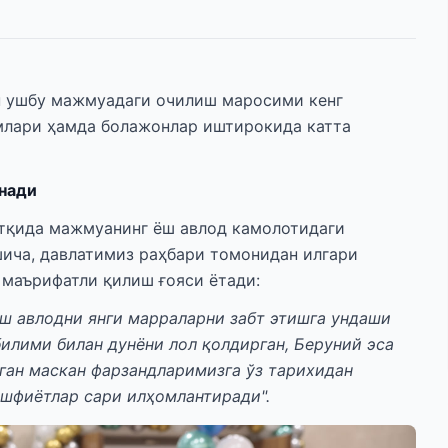
н ушбу мажмуадаги очилиш маросими кенг
млари ҳамда болажонлар иштирокида катта
нади
тқида мажмуанинг ёш авлод камолотидаги
шича, давлатимиз раҳбари томонидан илгари
 маърифатли қилиш ғояси ётади:
ш авлодни янги марраларни забт этишга ундаши
билими билан дунёни лол қолдирган, Беруний эса
лган маскан фарзандларимизга ўз тарихидан
ашфиётлар сари илҳомлантиради".