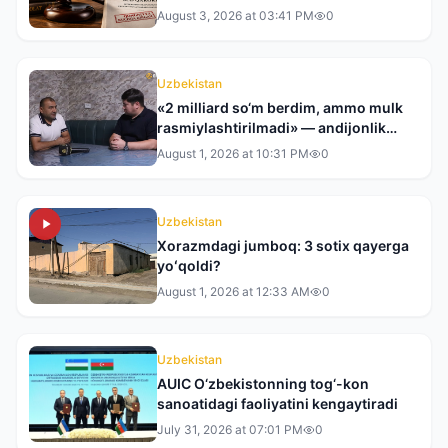
August 3, 2026 at 03:41 PM
0
Uzbekistan
«2 milliard so‘m berdim, ammo mulk
rasmiylashtirilmadi» — andijonlik
tadbirkor tergovdan norozi
August 1, 2026 at 10:31 PM
0
Uzbekistan
Xorazmdagi jumboq: 3 sotix qayerga
yoʻqoldi?
August 1, 2026 at 12:33 AM
0
Uzbekistan
AUIC O‘zbekistonning tog‘-kon
sanoatidagi faoliyatini kengaytiradi
July 31, 2026 at 07:01 PM
0