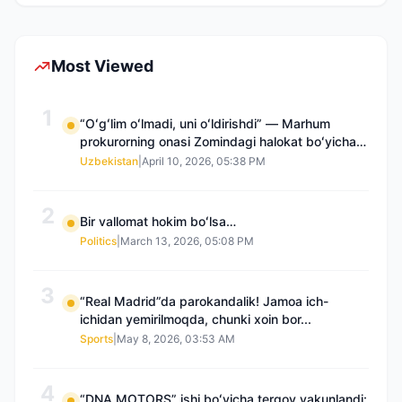
Most Viewed
1
“Oʻgʻlim oʻlmadi, uni oʻldirishdi” — Marhum
prokurorning onasi Zomindagi halokat boʻyicha
qayta tergov talab qilmoqda
Uzbekistan
|
April 10, 2026, 05:38 PM
2
Bir vallomat hokim boʻlsa…
Politics
|
March 13, 2026, 05:08 PM
3
“Real Madrid”da parokandalik! Jamoa ich-
ichidan yemirilmoqda, chunki xoin bor...
Sports
|
May 8, 2026, 03:53 AM
4
“DNA MOTORS” ishi boʻyicha tergov yakunlandi: