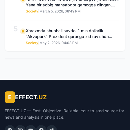
Yana bir sobiq mansabdor qamoqqa olingan,
Saidnazirxanovaning “zami” gʻoyib boʻlgan
Society
|
March 5, 2026, 08:49 PM
5
Xorazmda shubhali savdo: 1 mln dollarlik
“Akvapark” Prezident qaroriga zid ravishda
sotilgani maʼlum boʻldi
Society
|
May 2, 2026, 04:08 PM
E
EFFECT
.UZ
EFFECT.UZ — Fast. Objective. Reliable. Your trusted source for
news and analysis in one place.