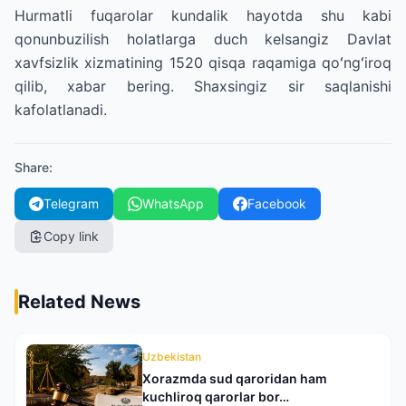
Hurmatli fuqarolar kundalik hayotda shu kabi
qonunbuzilish holatlarga duch kelsangiz Davlat
xavfsizlik xizmatining 1520 qisqa raqamiga qoʻngʻiroq
qilib, xabar bering. Shaxsingiz sir saqlanishi
kafolatlanadi.
Share
:
Telegram
WhatsApp
Facebook
Copy link
Related News
Uzbekistan
Xorazmda sud qaroridan ham
kuchliroq qarorlar bor…