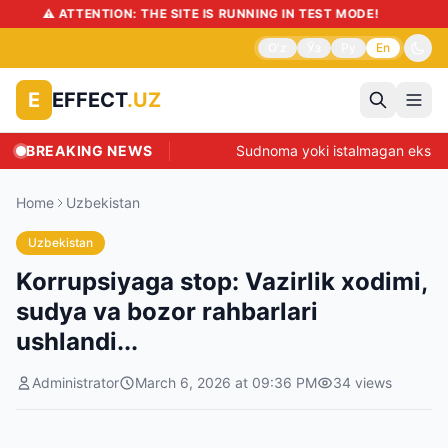
⚠️ ATTENTION: THE SITE IS RUNNING IN TEST MODE!
O'z
Ўз
Ру
En
EFFECT
.UZ
E
BREAKING NEWS
Sudnoma yoki istalmagan eksper
Home
Uzbekistan
Uzbekistan
Korrupsiyaga stop: Vazirlik xodimi,
sudya va bozor rahbarlari
ushlandi...
Administrator
March 6, 2026 at 09:36 PM
34
views