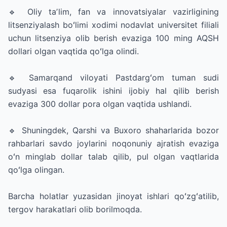
🔹 Oliy taʼlim, fan va innovatsiyalar vazirligining
litsenziyalash boʻlimi xodimi nodavlat universitet filiali
uchun litsenziya olib berish evaziga 100 ming AQSH
dollari olgan vaqtida qoʻlga olindi.
🔹 Samarqand viloyati Pastdargʻom tuman sudi
sudyasi esa fuqarolik ishini ijobiy hal qilib berish
evaziga 300 dollar pora olgan vaqtida ushlandi.
🔹 Shuningdek, Qarshi va Buxoro shaharlarida bozor
rahbarlari savdo joylarini noqonuniy ajratish evaziga
oʻn minglab dollar talab qilib, pul olgan vaqtlarida
qoʻlga olingan.
Barcha holatlar yuzasidan jinoyat ishlari qoʻzgʻatilib,
tergov harakatlari olib borilmoqda.