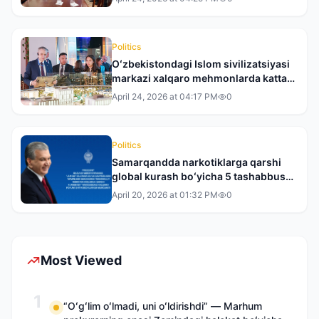
Politics
Oʻzbekistondagi Islom sivilizatsiyasi
markazi xalqaro mehmonlarda katta
taassurot qoldirdi
April 24, 2026 at 04:17 PM
0
Politics
Samarqandda narkotiklarga qarshi
global kurash boʻyicha 5 tashabbus
ilgari surildi
April 20, 2026 at 01:32 PM
0
Most Viewed
1
“Oʻgʻlim oʻlmadi, uni oʻldirishdi” — Marhum