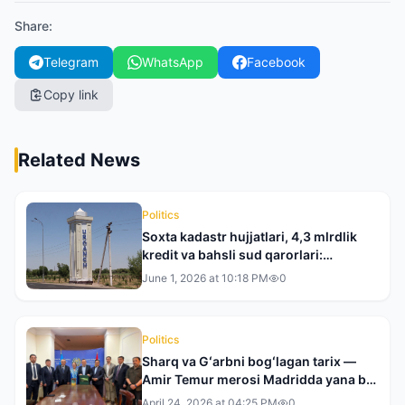
Share
:
Telegram
WhatsApp
Facebook
Copy link
Related News
Politics
Soxta kadastr hujjatlari, 4,3 mlrdlik
kredit va bahsli sud qarorlari:
Xorazmdagi mojaro nega haligacha
June 1, 2026 at 10:18 PM
0
yechim topmayapti?
Politics
Sharq va Gʻarbni bogʻlagan tarix —
Amir Temur merosi Madridda yana bir
bor dunyo eʼtiborida
April 24, 2026 at 04:25 PM
0