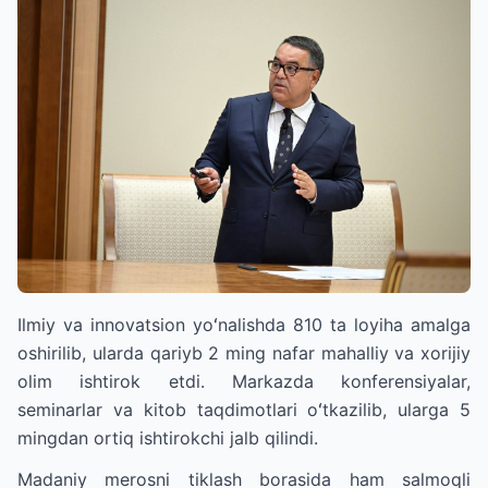
Ilmiy va innovatsion yoʻnalishda 810 ta loyiha amalga
oshirilib, ularda qariyb 2 ming nafar mahalliy va xorijiy
olim ishtirok etdi. Markazda konferensiyalar,
seminarlar va kitob taqdimotlari oʻtkazilib, ularga 5
mingdan ortiq ishtirokchi jalb qilindi.
Madaniy merosni tiklash borasida ham salmoqli