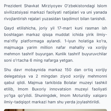
Prezident Shavkat Mirziyoyev Oʻzbekistondagi Islom
sivilizatsiyasi markazi faoliyati natijalari va uni yanada
rivojlantirish rejalari yuzasidan taqdimot bilan tanishdi.
Qayd etilishicha, joriy yil 17-mart kuni rasman ish
boshlagan markaz qisqa muddat ichida yirik ilmiy-
maʼrifiy platformaga aylandi. 1-iyun holatiga koʻra,
majmuaga yarim million nafar mahalliy va xorijiy
mehmon tashrif buyurgan. Kunlik tashrif buyuruvchilar
soni oʻrtacha 6 ming nafarga yetgan.
Shu davr mobaynida markaz 150 dan ortiq xorijiy
delegatsiya va 2 mingdan ziyod xorijiy mehmonni
qabul qildi. Majmua tarkibida Bolalar muzeyi tashkil
etilib, Imom Buxoriy innovatsion muzeyi faoliyati
yoʻlga qoʻyildi. Shuningdek, Imom Moturidiy xalqaro
ilmiy-tadqiqot markazi ham shu yerda joylashtirildi.