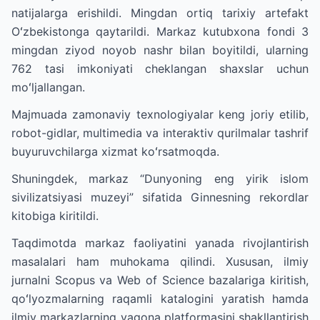
natijalarga erishildi. Mingdan ortiq tarixiy artefakt
Oʻzbekistonga qaytarildi. Markaz kutubxona fondi 3
mingdan ziyod noyob nashr bilan boyitildi, ularning
762 tasi imkoniyati cheklangan shaxslar uchun
moʻljallangan.
Majmuada zamonaviy texnologiyalar keng joriy etilib,
robot-gidlar, multimedia va interaktiv qurilmalar tashrif
buyuruvchilarga xizmat koʻrsatmoqda.
Shuningdek, markaz “Dunyoning eng yirik islom
sivilizatsiyasi muzeyi” sifatida Ginnesning rekordlar
kitobiga kiritildi.
Taqdimotda markaz faoliyatini yanada rivojlantirish
masalalari ham muhokama qilindi. Xususan, ilmiy
jurnalni Scopus va Web of Science bazalariga kiritish,
qoʻlyozmalarning raqamli katalogini yaratish hamda
ilmiy markazlarning yagona platformasini shakllantirish