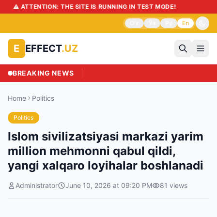
⚠️ ATTENTION: THE SITE IS RUNNING IN TEST MODE!
O'z
Ўз
Ру
En
EFFECT
.UZ
E
BREAKING NEWS
Home
Politics
Politics
Islom sivilizatsiyasi markazi yarim
million mehmonni qabul qildi,
yangi xalqaro loyihalar boshlanadi
Administrator
June 10, 2026 at 09:20 PM
81
views