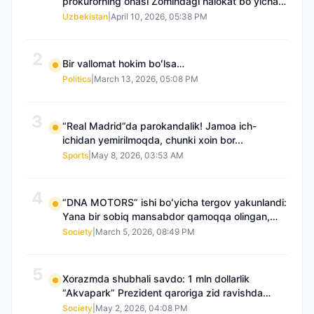
prokurorning onasi Zomindagi halokat boʻyicha
qayta tergov talab qilmoqda
Uzbekistan
|
April 10, 2026, 05:38 PM
2
Bir vallomat hokim boʻlsa…
Politics
|
March 13, 2026, 05:08 PM
3
“Real Madrid”da parokandalik! Jamoa ich-
ichidan yemirilmoqda, chunki xoin bor...
Sports
|
May 8, 2026, 03:53 AM
4
“DNA MOTORS” ishi boʻyicha tergov yakunlandi:
Yana bir sobiq mansabdor qamoqqa olingan,
Saidnazirxanovaning “zami” gʻoyib boʻlgan
Society
|
March 5, 2026, 08:49 PM
5
Xorazmda shubhali savdo: 1 mln dollarlik
“Akvapark” Prezident qaroriga zid ravishda
sotilgani maʼlum boʻldi
Society
|
May 2, 2026, 04:08 PM