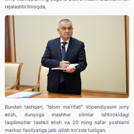
rejalashtirilmoqda.
Bundan tashqari, “Islom maʼrifati” stipendiyasini joriy
etish, dunyoga mashhur olimlar ishtirokidagi
taqdimotlar tashkil etish va 20 ming nafar yoshlarni
markaz faoliyatiga jalb qilish koʻzda tutilgan.