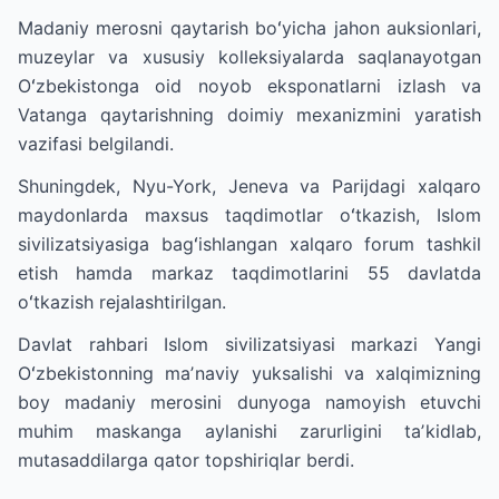
Madaniy merosni qaytarish boʻyicha jahon auksionlari,
muzeylar va xususiy kolleksiyalarda saqlanayotgan
Oʻzbekistonga oid noyob eksponatlarni izlash va
Vatanga qaytarishning doimiy mexanizmini yaratish
vazifasi belgilandi.
Shuningdek, Nyu-York, Jeneva va Parijdagi xalqaro
maydonlarda maxsus taqdimotlar oʻtkazish, Islom
sivilizatsiyasiga bagʻishlangan xalqaro forum tashkil
etish hamda markaz taqdimotlarini 55 davlatda
oʻtkazish rejalashtirilgan.
Davlat rahbari Islom sivilizatsiyasi markazi Yangi
Oʻzbekistonning maʼnaviy yuksalishi va xalqimizning
boy madaniy merosini dunyoga namoyish etuvchi
muhim maskanga aylanishi zarurligini taʼkidlab,
mutasaddilarga qator topshiriqlar berdi.