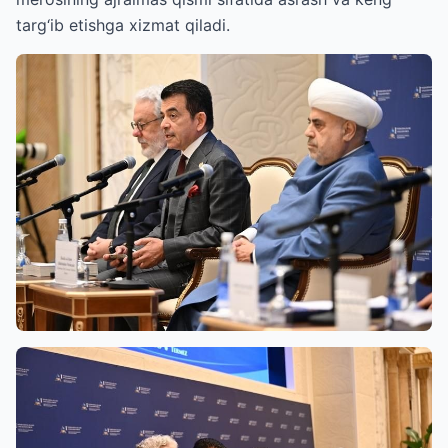
targ‘ib etishga xizmat qiladi.