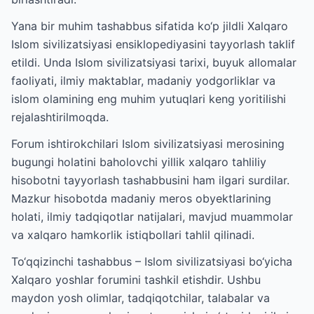
Yana bir muhim tashabbus sifatida ko‘p jildli Xalqaro
Islom sivilizatsiyasi ensiklopediyasini tayyorlash taklif
etildi. Unda Islom sivilizatsiyasi tarixi, buyuk allomalar
faoliyati, ilmiy maktablar, madaniy yodgorliklar va
islom olamining eng muhim yutuqlari keng yoritilishi
rejalashtirilmoqda.
Forum ishtirokchilari Islom sivilizatsiyasi merosining
bugungi holatini baholovchi yillik xalqaro tahliliy
hisobotni tayyorlash tashabbusini ham ilgari surdilar.
Mazkur hisobotda madaniy meros obyektlarining
holati, ilmiy tadqiqotlar natijalari, mavjud muammolar
va xalqaro hamkorlik istiqbollari tahlil qilinadi.
To‘qqizinchi tashabbus – Islom sivilizatsiyasi bo‘yicha
Xalqaro yoshlar forumini tashkil etishdir. Ushbu
maydon yosh olimlar, tadqiqotchilar, talabalar va