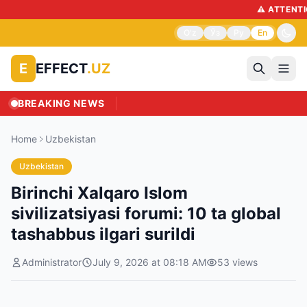
⚠️ ATTENTION: T
O'z
Ўз
Ру
En
EFFECT
.UZ
E
BREAKING NEWS
Home
Uzbekistan
Uzbekistan
Birinchi Xalqaro Islom
sivilizatsiyasi forumi: 10 ta global
tashabbus ilgari surildi
Administrator
July 9, 2026 at 08:18 AM
53
views