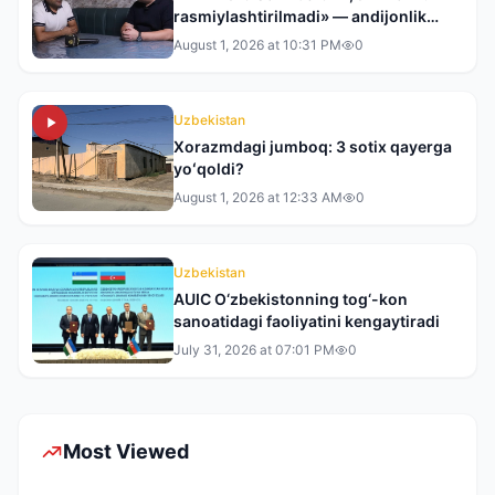
rasmiylashtirilmadi» — andijonlik
tadbirkor tergovdan norozi
August 1, 2026 at 10:31 PM
0
Uzbekistan
Xorazmdagi jumboq: 3 sotix qayerga
yoʻqoldi?
August 1, 2026 at 12:33 AM
0
Uzbekistan
AUIC O‘zbekistonning tog‘-kon
sanoatidagi faoliyatini kengaytiradi
July 31, 2026 at 07:01 PM
0
Most Viewed