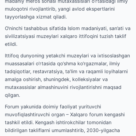
madaniy meros sohasi mutaxassislari o‘rtasidagi ilmiy
muloqotni rivojlantirib, yangi avlod ekspertlarini
tayyorlashga xizmat qiladi.
O‘ninchi tashabbus sifatida Islom madaniyati, san’ati va
sivilizatsiyasi muzeylari xalqaro ittifoqini tuzish taklif
etildi.
Ittifoq dunyoning yetakchi muzeylari va ixtisoslashgan
muassasalari o‘rtasida qo‘shma ko‘rgazmalar, ilmiy
tadqiqotlar, restavratsiya, ta’lim va raqamli loyihalarni
amalga oshirish, shuningdek, kolleksiyalar va
mutaxassislar almashinuvini rivojlantirishni maqsad
qilgan.
Forum yakunida doimiy faoliyat yurituvchi
muvofiqlashtiruvchi organ – Xalqaro forum kengashi
tashkil etildi. Kengash ishtirokchilar tomonidan
bildirilgan takliflarni umumlashtirib, 2030-yilgacha