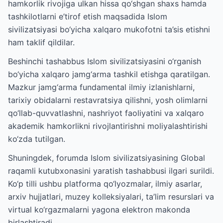
hamkorlik rivojiga ulkan hissa qo‘shgan shaxs hamda
tashkilotlarni e’tirof etish maqsadida Islom
sivilizatsiyasi bo‘yicha xalqaro mukofotni ta’sis etishni
ham taklif qildilar.
Beshinchi tashabbus Islom sivilizatsiyasini o‘rganish
bo‘yicha xalqaro jamg‘arma tashkil etishga qaratilgan.
Mazkur jamg‘arma fundamental ilmiy izlanishlarni,
tarixiy obidalarni restavratsiya qilishni, yosh olimlarni
qo‘llab-quvvatlashni, nashriyot faoliyatini va xalqaro
akademik hamkorlikni rivojlantirishni moliyalashtirishi
ko‘zda tutilgan.
Shuningdek, forumda Islom sivilizatsiyasining Global
raqamli kutubxonasini yaratish tashabbusi ilgari surildi.
Ko‘p tilli ushbu platforma qo‘lyozmalar, ilmiy asarlar,
arxiv hujjatlari, muzey kolleksiyalari, ta’lim resurslari va
virtual ko‘rgazmalarni yagona elektron makonda
birlashtiradi.