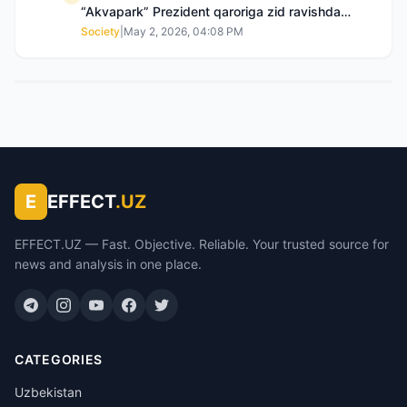
“Akvapark” Prezident qaroriga zid ravishda
sotilgani maʼlum boʻldi
Society
|
May 2, 2026, 04:08 PM
E
EFFECT
.UZ
EFFECT.UZ — Fast. Objective. Reliable. Your trusted source for
news and analysis in one place.
CATEGORIES
Uzbekistan