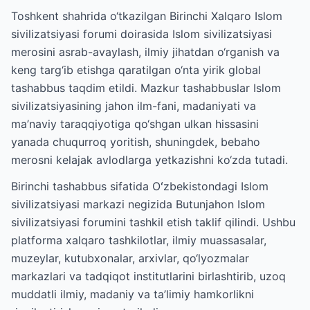
Toshkent shahrida o‘tkazilgan Birinchi Xalqaro Islom
sivilizatsiyasi forumi doirasida Islom sivilizatsiyasi
merosini asrab-avaylash, ilmiy jihatdan o‘rganish va
keng targ‘ib etishga qaratilgan o‘nta yirik global
tashabbus taqdim etildi. Mazkur tashabbuslar Islom
sivilizatsiyasining jahon ilm-fani, madaniyati va
ma’naviy taraqqiyotiga qo‘shgan ulkan hissasini
yanada chuqurroq yoritish, shuningdek, bebaho
merosni kelajak avlodlarga yetkazishni ko‘zda tutadi.
Birinchi tashabbus sifatida Oʻzbekistondagi Islom
sivilizatsiyasi markazi negizida Butunjahon Islom
sivilizatsiyasi forumini tashkil etish taklif qilindi. Ushbu
platforma xalqaro tashkilotlar, ilmiy muassasalar,
muzeylar, kutubxonalar, arxivlar, qo‘lyozmalar
markazlari va tadqiqot institutlarini birlashtirib, uzoq
muddatli ilmiy, madaniy va ta’limiy hamkorlikni