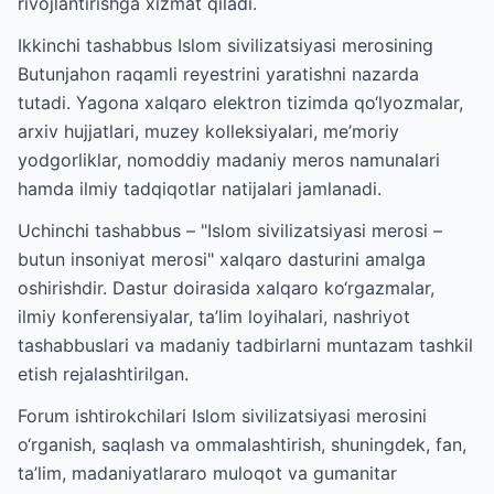
rivojlantirishga xizmat qiladi.
Ikkinchi tashabbus Islom sivilizatsiyasi merosining
Butunjahon raqamli reyestrini yaratishni nazarda
tutadi. Yagona xalqaro elektron tizimda qo‘lyozmalar,
arxiv hujjatlari, muzey kolleksiyalari, me’moriy
yodgorliklar, nomoddiy madaniy meros namunalari
hamda ilmiy tadqiqotlar natijalari jamlanadi.
Uchinchi tashabbus – "Islom sivilizatsiyasi merosi –
butun insoniyat merosi" xalqaro dasturini amalga
oshirishdir. Dastur doirasida xalqaro ko‘rgazmalar,
ilmiy konferensiyalar, ta’lim loyihalari, nashriyot
tashabbuslari va madaniy tadbirlarni muntazam tashkil
etish rejalashtirilgan.
Forum ishtirokchilari Islom sivilizatsiyasi merosini
o‘rganish, saqlash va ommalashtirish, shuningdek, fan,
ta’lim, madaniyatlararo muloqot va gumanitar