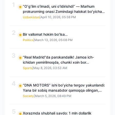
1
“Oʻgʻlim oʻlmadi, uni oʻldirishdi” — Marhum
prokurorning onasi Zomindagi halokat boʻyicha
qayta tergov talab qilmoqda
Uzbekistan
|
April 10, 2026, 05:38 PM
2
Bir vallomat hokim boʻlsa…
Politics
|
March 13, 2026, 05:08 PM
3
“Real Madrid”da parokandalik! Jamoa ich-
ichidan yemirilmoqda, chunki xoin bor...
Sports
|
May 8, 2026, 03:53 AM
4
“DNA MOTORS” ishi boʻyicha tergov yakunlandi:
Yana bir sobiq mansabdor qamoqqa olingan,
Saidnazirxanovaning “zami” gʻoyib boʻlgan
Society
|
March 5, 2026, 08:49 PM
5
Xorazmda shubhali savdo: 1 mln dollarlik