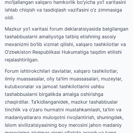
mo‘ljallangan xalqaro hamkorlik bo‘yicha yo‘l xaritasini
ishlab chiqish va tasdiqlash vazifasini o‘z zimmasiga
oldi.
Mazkur yo‘l xaritasi forum deklaratsiyasida belgilangan
tashabbuslarni amaliyotga tatbiq etishning asosiy
mexanizmi bo‘lib xizmat qilishi, xalqaro tashkilotlar va
O‘zbekiston Respublikasi Hukumatiga taqdim etilishi
rejalashtirilgan.
Forum ishtirokchilari davlatlar, xalqaro tashkilotlar,
ilmiy muassasalar, oliy ta’lim muassasalari, muzeylar,
kutubxonalar va jamoat tashkilotlarini ushbu
tashabbuslarni birgalikda amalga oshirishga
chaqirdilar. Ta’kidlanganidek, mazkur tashabbuslar
tinchlik va o‘zaro hurmatni mustahkamlash, ta’lim va
madaniyatlararo muloqotni rivojlantirish, shuningdek,
Islom sivilizatsiyasining boy merosini jahon madaniy
merosining ajralmas qismi sifatida asrash va keng