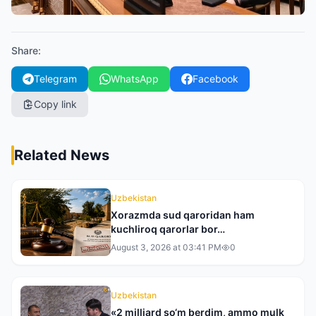
Share
:
Telegram
WhatsApp
Facebook
Copy link
Related News
Uzbekistan
Xorazmda sud qaroridan ham
kuchliroq qarorlar bor…
August 3, 2026 at 03:41 PM
0
Uzbekistan
«2 milliard so‘m berdim, ammo mulk