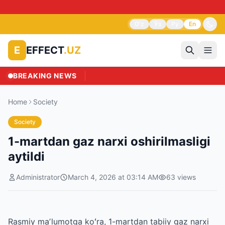
⚠
O'z
Ўз
Ру
En
EFFECT
.UZ
E
BREAKING NEWS
Home
Society
Society
1-martdan gaz narxi oshirilmasligi
aytildi
Administrator
March 4, 2026 at 03:14 AM
63
views
Rasmiy maʼlumotga koʻra, 1-martdan tabiiy gaz narxi