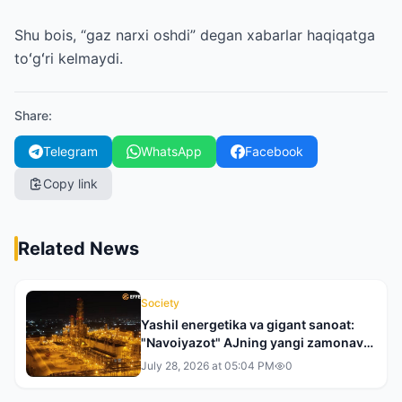
Shu bois, “gaz narxi oshdi” degan xabarlar haqiqatga
toʻgʻri kelmaydi.
Share
:
Telegram
WhatsApp
Facebook
Copy link
Related News
Society
Yashil energetika va gigant sanoat:
"Navoiyazot" AJning yangi zamonaviy
qiyofasiga bir nazar
July 28, 2026 at 05:04 PM
0