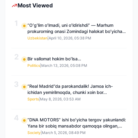
Most Viewed
1
“Oʻgʻlim oʻlmadi, uni oʻldirishdi” — Marhum
prokurorning onasi Zomindagi halokat boʻyicha
qayta tergov talab qilmoqda
Uzbekistan
|
April 10, 2026, 05:38 PM
2
Bir vallomat hokim boʻlsa…
Politics
|
March 13, 2026, 05:08 PM
3
“Real Madrid”da parokandalik! Jamoa ich-
ichidan yemirilmoqda, chunki xoin bor...
Sports
|
May 8, 2026, 03:53 AM
4
“DNA MOTORS” ishi boʻyicha tergov yakunlandi:
Yana bir sobiq mansabdor qamoqqa olingan,
Saidnazirxanovaning “zami” gʻoyib boʻlgan
Society
|
March 5, 2026, 08:49 PM