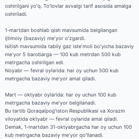
oshirilgani yoʻq. Toʻlovlar avvalgi tarif asosida amalga
oshiriladi.
1-martdan boshlab qish mavsumida belgilangan
ijtimoiy (bazaviy) meʼyor oʻzgardi.
Isitish mavsumida tabiiy gaz isteʼmoli boʻyicha bazaviy
meʼyor 5 barobarga — 100 kub metrdan 500 kub
metrgacha oshirilgan edi.
Noyabr — fevral oylarida: har oy uchun 500 kub
metrgacha bazaviy meʼyor amal qiladi.
Mart — oktyabr oylarida: har oy uchun 100 kub
metrgacha bazaviy meʼyor belgilanadi.
Bu tartib Qoraqalpogʻiston Respublikasi va Xorazm
viloyatida oktyabr — fevral oylarida amal qiladi.
Demak, 1-martdan 31-oktyabrgacha har oy uchun 100
kub metrgacha bazaviy meʼyor qoʻllanadi.