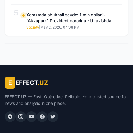
5
Xorazmda shubhali savdo: 1 mln dollarlik
“Akvapark” Prezident qaroriga zid ravishda
sotilgani maʼlum boʻldi
Society
|
May 2, 2026, 04:08 PM
E
EFFECT
.UZ
EFFECT.UZ — Fast. Objective. Reliable. Your trusted source for
news and analysis in one place.