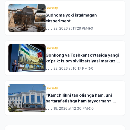
Society
Sudnoma yoki istalmagan
eksperiment
July 22, 2026 at 11:29 PM
0
Society
Gonkong va Toshkent o‘rtasida yangi
ko‘prik: Islom sivilizatsiyasi markazi
XXRda taqdim etildi
July 22, 2026 at 10:17 PM
0
Society
«Kamchilikni tan olishga ham, uni
bartaraf etishga ham tayyorman»:
Toshkent tumani hokimi bilan bir
July 19, 2026 at 12:30 PM
0
kunlik reyd